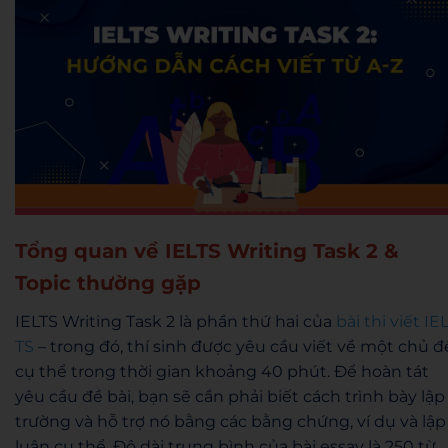
Tổng quan về IELTS Writing Task 2 &
Topic thường gặp
IELTS Writing Task 2 là phần thứ hai của
bài thi viết IE
TS
– trong đó, thí sinh được yêu cầu viết về một chủ đ
cụ thể trong thời gian khoảng 40 phút. Để hoàn tát
yêu cầu đề bài, bạn sẽ cần phải biết cách trình bày lập
trường và hỗ trợ nó bằng các bằng chứng, ví dụ và lập
luận cụ thể. Độ dài trung bình của bài essay là 250 từ.