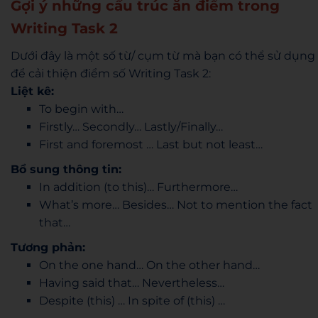
Gợi ý những cấu trúc ăn điểm trong
Writing Task 2
Dưới đây là một số từ/ cụm từ mà bạn có thể sử dụng
để cải thiện điểm số Writing Task 2:
Liệt kê:
To begin with…
Firstly… Secondly… Lastly/Finally…
First and foremost … Last but not least…
Bổ sung thông tin:
In addition (to this)… Furthermore…
What’s more… Besides… Not to mention the fact
that…
Tương phản:
On the one hand… On the other hand…
Having said that… Nevertheless…
Despite (this) … In spite of (this) …