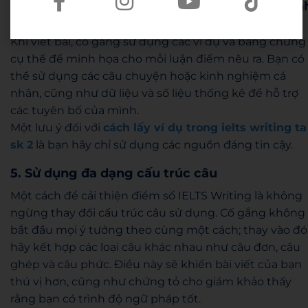
4. Sử dụng
ví dụ và bằng chứng cụ thể để min
họa trong bài luận
Khi viết bài, cố gắng sử dụng các ví dụ và bằng chứng
cụ thể để minh họa cho mỗi luận điểm nêu ra. Bạn có
thể sử dụng các câu chuyện hoặc kinh nghiệm cá
nhân, cũng như dữ liệu và số liệu thống kê để hỗ trợ
các tuyên bố của mình.
Một lưu ý đối với
cách lấy ví dụ trong ielts writing ta
sk 2
là bạn hãy chỉ sử dụng các nguồn đáng tin cậy.
5. Sử dụng đa dạng cấu trúc câu
Một cách để cải thiện điểm số IELTS Writing là không
ngừng thay đổi cấu trúc câu sử dụng. Cố gắng không
bắt đầu mọi ý tưởng theo cùng một cách; thay vào đó
hãy kết hợp các loại câu khác nhau như câu đơn, câu
ghép và câu phức. Điều này sẽ khiến bài viết của bạn
thú vị hơn, cũng như chứng tỏ cho giám khảo thấy
rằng bạn có trình độ ngữ pháp tốt.