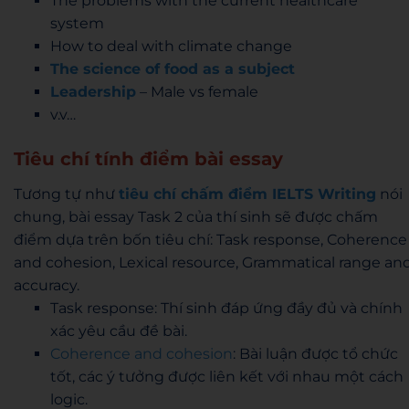
The problems with the current healthcare
system
How to deal with climate change
The science of food as a subject
Leadership
– Male vs female
v.v…
Tiêu chí tính điểm bài essay
Tương tự như
tiêu chí chấm điểm IELTS Writing
nói
chung, bài essay Task 2 của thí sinh sẽ được chấm
điểm dựa trên bốn tiêu chí: Task response, Coherence
and cohesion, Lexical resource, Grammatical range an
accuracy.
Task response: Thí sinh đáp ứng đầy đủ và chính
xác yêu cầu đề bài.
Coherence and cohesion
: Bài luận được tổ chức
tốt, các ý tưởng được liên kết với nhau một cách
logic.