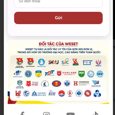
Gửi
3. Cấu trúc đầy đủ mở bài, thân bài và kết luận
Khi đã lập danh sách các luận điểm và luận cứ kèm
theo, đây là lúc để bạn bắt tay viết bài. Hãy đảm bảo
rằng bài luận được cấu trúc một cách rõ ràng và logic.
Bắt đầu với phần giới thiệu nêu rõ thesis statement,
sau đó là các đoạn thân bài thảo luận lần lượt từng
điểm nội dung. Cuối cùng, kết thúc bằng một phần
kết luận tóm tắt những điểm chính trong bài essay.
Có thể bạn quan tâm:
Phương pháp P.I.E trong Wri
ing task 2