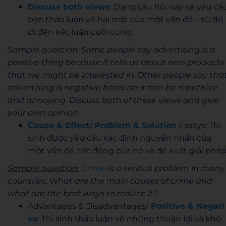
Discuss both views
: Dạng câu hỏi này sẽ yêu cầ
bạn thảo luận về hai mặt của một vấn đề – từ đó
đi đến kết luận cuối cùng.
Sample question: Some people say advertising is a
positive thing because it tells us about new products
that we might be interested in. Other people say tha
advertising is negative because it can be repetitive
and annoying. Discuss both of these views and give
your own opinion.
Cause & Effect
/
Problem & Solution
Essays: Thí
sinh được yêu cầu xác định nguyên nhân của
một vấn đề, tác động của nó và đề xuất giải pháp
Sample question:
Crime
is a serious problem in many
countries. What are the main causes of crime and
what are the best ways to reduce it?
Advantages & Disadvantages/
Positive & Negati
ve
: Thí sinh thảo luận về những thuận lợi và khó