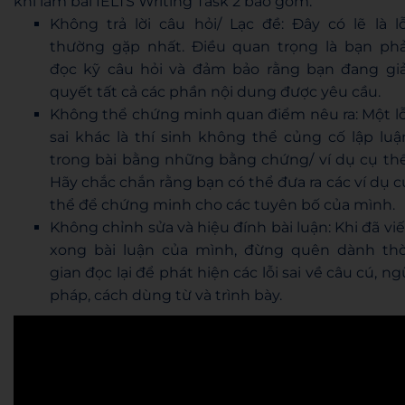
khi làm bài IELTS Writing Task 2 bao gồm:
Không trả lời câu hỏi/ Lạc đề: Đây có lẽ là lỗ
thường gặp nhất. Điều quan trọng là bạn phả
đọc kỹ câu hỏi và đảm bảo rằng bạn đang giả
quyết tất cả các phần nội dung được yêu cầu.
Không thể chứng minh quan điểm nêu ra: Một lỗ
sai khác là thí sinh không thể củng cố lập luậ
trong bài bằng những bằng chứng/ ví dụ cụ thể
Hãy chắc chắn rằng bạn có thể đưa ra các ví dụ c
thể để chứng minh cho các tuyên bố của mình.
Không chỉnh sửa và hiệu đính bài luận: Khi đã viế
xong bài luận của mình, đừng quên dành thờ
gian đọc lại để phát hiện các lỗi sai về câu cú, ng
pháp, cách dùng từ và trình bày.