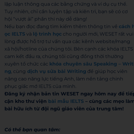
lập luận thông qua các bằng chứng và ví dụ cụ thể.
Tuy nhiên, chỉ cần luyện tập và kiên trì, bạn sẽ có cơ
hội “vượt ải” phần thi này dễ dàng!
Nếu bạn đọc đang tìm kiếm thêm thông tin về
cách 
ọc IELTS
và
lộ trình học
cho người mới, WESET rất vui
lòng được hỗ trợ tư vấn qua các kênh website/mạng
xã hội/hotline của chúng tôi. Bên cạnh các khóa IELTS
cam kết đầu ra, chúng tôi cũng đồng thời thường
xuyên tổ chức các
khóa chuyên sâu Speaking – Writ
ng
, cùng
dịch vụ sửa bài Writing
để giúp học viên
nâng cao năng lực tiếng Anh, làm nền tảng chinh
phục giấc mớ IELTS của mình.
Đăng ký nhận bản tin WESET ngay hôm nay để tiế
cận kho thư viện
bài mẫu IELTS
– cùng các mẹo là
bài hữu ích từ đội ngũ giáo viên của trung tâm!
Có thể bạn quan tâm: