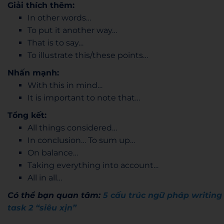
Giải thích thêm:
In other words…
To put it another way…
That is to say…
To illustrate this/these points…
Nhấn mạnh:
With this in mind…
It is important to note that…
Tổng kết:
All things considered…
In conclusion… To sum up…
On balance…
Taking everything into account…
All in all…
Có thể bạn quan tâm:
5 cấu trúc ngữ pháp writing
task 2 “siêu xịn”