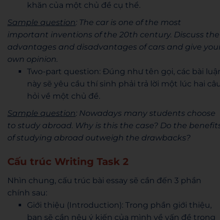
khăn của một chủ đề cụ thể.
Sample question
: The car is one of the most
important inventions of the 20th century. Discuss the
advantages and disadvantages of cars and give you
own opinion.
Two-part question: Đúng như tên gọi, các bài luậ
này sẽ yêu cầu thí sinh phải trả lời một lúc hai câ
hỏi về một chủ đề.
Sample question
: Nowadays many students choose
to study abroad. Why is this the case? Do the benefit
of studying abroad outweigh the drawbacks?
Cấu trúc Writing Task 2
Nhìn chung, cấu trúc bài essay sẽ cần đến 3 phần
chính sau:
Giới thiệu (Introduction): Trong phần giới thiệu,
bạn sẽ cần nêu ý kiến của mình về vấn đề trong