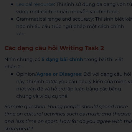
Lexical resource
: Thí sinh sử dụng đa dạng vốn t
vựng một cách nhuần nhuyễn và chính xác.
Grammatical range and accuracy: Thí sinh biết kế
hợp nhiều cấu trúc ngữ pháp một cách chính
xác.
Các dạng câu hỏi Writing Task 2
Nhìn chung, có
5 dạng bài chính
trong bài thi viết
phần 2:
Opinion/
Agree or Disagree
: Đối với dạng câu hỏi
này, thí sinh được yêu cầu nêu ý kiến của mình v
một vấn đề và hỗ trợ lập luận bằng các bằng
chứng và ví dụ cụ thể.
Sample question: Young people should spend more
time on cultural activities such as music and theatre
and less time on sport. How far do you agree with thi
statement?