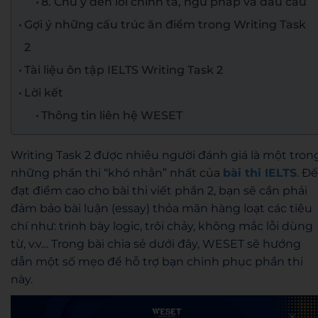
8. Chú ý đến lỗi chính tả, ngữ pháp và dấu câu
Gợi ý những cấu trúc ăn điểm trong Writing Task
2
Tài liệu ôn tập IELTS Writing Task 2
Lời kết
Thông tin liên hệ WESET
Writing Task 2 được nhiều người đánh giá là một tron
những phần thi “khó nhằn” nhất của
bài thi IELTS
. Để
đạt điểm cao cho bài thi viết phần 2, bạn sẽ cần phải
đảm bảo bài luận (essay) thỏa mãn hàng loạt các tiêu
chí như: trình bày logic, trôi chảy, không mắc lỗi dùng
từ, v.v… Trong bài chia sẻ dưới đây, WESET sẽ hướng
dẫn một số mẹo để hỗ trợ bạn chinh phục phần thi
này.