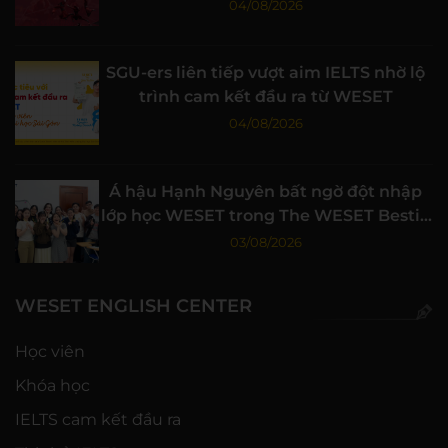
đỉnh cao
04/08/2026
SGU-ers liên tiếp vượt aim IELTS nhờ lộ
trình cam kết đầu ra từ WESET
04/08/2026
Á hậu Hạnh Nguyên bất ngờ đột nhập
lớp học WESET trong The WESET Bestie
tập 3
03/08/2026
WESET ENGLISH CENTER
Học viên
Khóa học
IELTS cam kết đầu ra