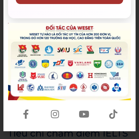
Cấu trúc IELTS Writing
Task 1
Introduction
: Giới thiệu lại đề bài (paraphrase câu
hỏi).
Overview
: Nêu những đặc điểm, xu hướng nổi bật
nhất (không đi vào chi tiết).
Body paragraph 1
: Trình bày, phân tích nhóm số
liệu/đặc điểm thứ nhất.
Body paragraph 2
: Trình bày, so sánh hoặc phân
tích nhóm số liệu/đặc điểm còn lại.
Tiêu chí chấm điểm IELTS