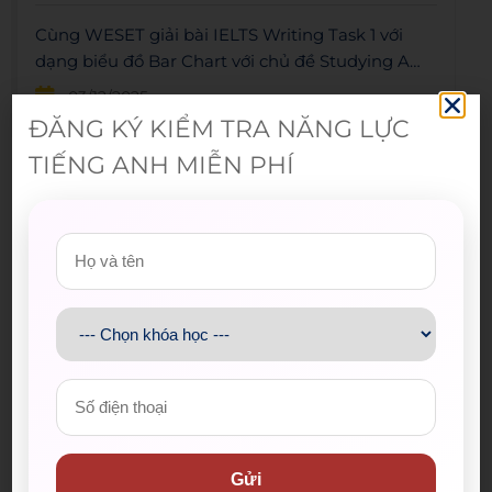
Cùng WESET giải bài IELTS Writing Task 1 với
dạng biểu đồ Bar Chart với chủ đề Studying A
Foreign Language.
03/12/2025
ĐĂNG KÝ KIỂM TRA NĂNG LỰC
TIẾNG ANH MIỄN PHÍ
Xem thêm
IELTS WRITING TASK 1
IELTS Writing Task 1
yêu cầu thí sinh mô tả, phân tích
và so sánh số liệu từ biểu đồ, bảng, sơ đồ hoặc quy trình
trong khoảng 150 từ. Đây là phần kiểm tra khả năng
trình bày thông tin một cách rõ ràng, logic và chính xác
bằng tiếng Anh học thuật.
Gửi