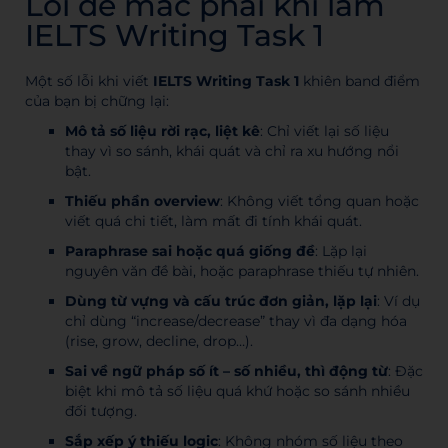
Lỗi dễ mắc phải khi làm
IELTS Writing Task 1
Một số lỗi khi viết
IELTS Writing Task 1
khiên band điểm
của bạn bị chững lại:
Mô tả số liệu rời rạc, liệt kê
: Chỉ viết lại số liệu
thay vì so sánh, khái quát và chỉ ra xu hướng nổi
bật.
Thiếu phần overview
: Không viết tổng quan hoặc
viết quá chi tiết, làm mất đi tính khái quát.
Paraphrase sai hoặc quá giống đề
: Lặp lại
nguyên văn đề bài, hoặc paraphrase thiếu tự nhiên.
Dùng từ vựng và cấu trúc đơn giản, lặp lại
: Ví dụ
chỉ dùng “increase/decrease” thay vì đa dạng hóa
(rise, grow, decline, drop…).
Sai về ngữ pháp số ít – số nhiều, thì động từ
: Đặc
biệt khi mô tả số liệu quá khứ hoặc so sánh nhiều
đối tượng.
Sắp xếp ý thiếu logic
: Không nhóm số liệu theo