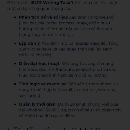
Để làm tốt
IELTS Writing Task 1
, thí sinh cần rèn luyện
một số kỹ năng quan trọng sau:
Phân tích đề và số liệu
: Xác định dạng biểu đồ
(line, bar, pie, table, process, map), nhận ra xu
hướng chính, điểm nổi bật và sự so sánh quan
trọng thay vì mô tả rời rạc.
Lập dàn ý
: Xác định mở bài (paraphrase đề), tổng
quan (overview) và các đoạn thân bài (so sánh,
miêu tả chi tiết).
Diễn đạt học thuật
: Sử dụng từ vựng đa dạng
(increase, decline, fluctuate, proportion…) và cấu
trúc ngữ pháp linh hoạt để mô tả xu hướng.
Tính logic và mạch lạc
: Sắp xếp ý theo nhóm, sử
dụng từ nối hợp lý (overall, in contrast, whereas,
similarly…).
Quản lý thời gian
: Dành 20 phút, không viết quá
dài (khoảng 150–180 từ), tránh đi sâu vào phân tích
cá nhân hay đưa quan điểm.