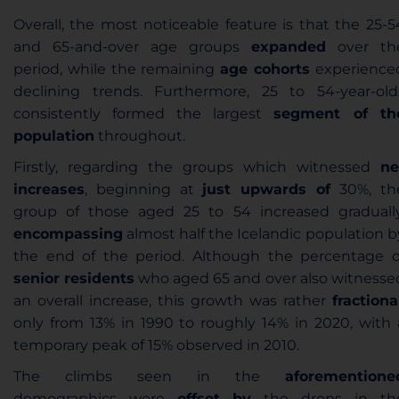
Overall, the most noticeable feature is that the 25-5
and 65-and-over age groups
expanded
over th
period, while the remaining
age cohorts
experience
declining trends. Furthermore, 25 to 54-year-old
consistently formed the largest
segment of th
population
throughout.
Firstly, regarding the groups which witnessed
ne
increases
, beginning at
just upwards of
30%, th
group of those aged 25 to 54 increased gradually
encompassing
almost half the Icelandic population b
the end of the period. Although the percentage o
senior residents
who aged 65 and over also witnesse
an overall increase, this growth was rather
fractiona
only from 13% in 1990 to roughly 14% in 2020, with 
temporary peak of 15% observed in 2010.
The climbs seen in the
aforementione
demographics were
offset by
the drops in th