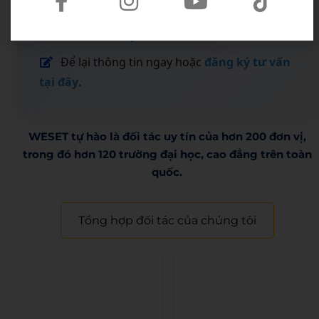
Email:
support@weset.edu.vn
Website:
https://weset.edu.vn/
Để lại thông tin ngay hoặc
đăng ký tư vấn
tại đây
.
WESET tự hào là đối tác uy tín của hơn 200 đơn vị,
trong đó hơn 120 trường đại học, cao đẳng trên toàn
quốc.​
Tổng hợp đối tác của chúng tôi