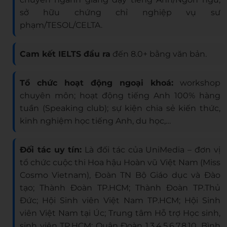
sở hữu chứng chỉ nghiệp vụ sư
phạm/TESOL/CELTA.
Cam kết IELTS đầu ra
đến 8.0+ bằng văn bản.
Tổ chức hoạt động ngoại khoá:
workshop
chuyên môn; hoạt động tiếng Anh 100% hàng
tuần (Speaking club); sự kiện chia sẻ kiến thức,
kinh nghiệm học tiếng Anh, du học,…
Đối tác uy tín:
Là đối tác của UniMedia – đơn vị
tổ chức cuộc thi Hoa hậu Hoàn vũ Việt Nam (Miss
Cosmo Vietnam), Đoàn TN Bộ Giáo dục và Đào
tạo; Thành Đoàn TP.HCM; Thành Đoàn TP.Thủ
Đức; Hội Sinh viên Việt Nam TP.HCM; Hội Sinh
viên Việt Nam tại Úc; Trung tâm Hỗ trợ Học sinh,
sinh viên TP.HCM; Quận Đoàn 1,3,4,5,6,7,8,10, Bình