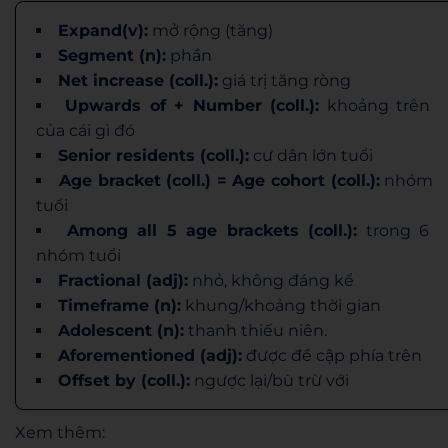
Expand(v):
mở rộng (tăng)
Segment (n):
phần
Net increase (coll.):
giá trị tăng ròng
Upwards of + Number (coll.):
khoảng trên
của cái gì đó
Senior residents (coll.):
cư dân lớn tuổi
Age bracket (coll.) = Age cohort (coll.):
nhóm
tuổi
Among all 5 age brackets (coll.):
trong 6
nhóm tuổi
Fractional (adj):
nhỏ, không đáng kể
Timeframe (n):
khung/khoảng thời gian
Adolescent (n):
thanh thiếu niên.
Aforementioned (adj):
được đề cập phía trên
Offset by (coll.):
ngược lại/bù trừ với
Xem thêm: