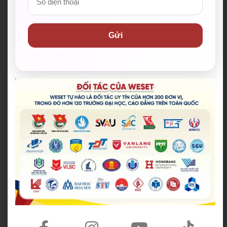
Doanh Nghiệp
Khóa học Writing & Spea
Gửi
Khóa TOEIC giải đề
king
Khóa chấm bài IELT
PTE theo lộ trình 80+
S
Khung năng lực ngo
Câu lạc bộ nói tiếng Anh
ại ngữ 6 bậc
miễn phí
Thông tin liên hệ WESET
Hotline:
028 38 38 38 77