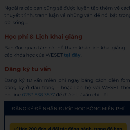
Ngoài ra các bạn cũng sẽ được luyện tập thêm về các
thuyết trình, tranh luận về những vấn đề nổi bật tron
đời sống,…
Học phí & Lịch khai giảng
Bạn đọc quan tâm có thể tham khảo lịch khai giảng
các khóa học của WESET
tại đây
.
Đăng ký tư vấn
Đăng ký tư vấn miễn phí ngay bằng cách điền for
đăng ký ở đầu trang – hoặc liên hệ với WESET the
hotline
0283 838 3877
để được tư vấn chi tiết.
ĐĂNG KÝ ĐỂ NHẬN ĐƯỢC HỌC BỔNG MIỄN PHÍ
✅ Hơn 200 đơn vị đối tác đồng hành, trong đó hơn