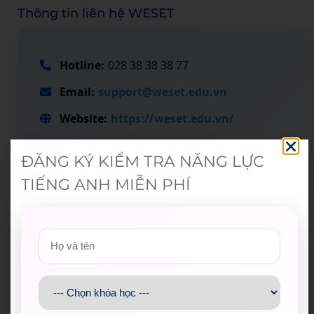
Thông tin liên hệ WESET
Hotline:
028 38 38 38 77
Email:
support@weset.edu.vn
Website:
https://weset.edu.vn/
Để lại thông tin ngay hoặc
đăng ký tư vấn
ĐĂNG KÝ KIỂM TRA NĂNG LỰC
tại đây
.
TIẾNG ANH MIỄN PHÍ
WESET tự hào là đối tác uy tín của hơn 200 đơn vị,
trong đó hơn 120 trường đại học, cao đẳng trên toàn
quốc.​
Tổng hợp đối tác của chúng tôi