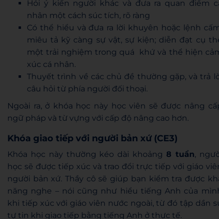
Hỏi ý kiến người khác và đưa ra quan điểm c
nhân một cách súc tích, rõ ràng
Có thể hiểu và đưa ra lời khuyên hoặc lệnh cấm
miêu tả kỹ càng sự vật, sự kiện; diễn đạt cụ th
một trải nghiệm trong quá khứ và thể hiện cả
xúc cá nhân.
Thuyết trình về các chủ đề thường gặp, và trả lờ
câu hỏi từ phía người đối thoại.
Ngoài ra, ở khóa học này học viên sẽ được nâng cấ
ngữ pháp và từ vựng với cấp độ nâng cao hơn.
Khóa giao tiếp với người bản xứ (CE3)
Khóa học này thường kéo dài khoảng
8 tuần
, ngườ
học sẽ được tiếp xúc và trao đổi trực tiếp với giáo viê
người bản xứ. Thầy cô sẽ giúp bạn kiểm tra được kh
năng nghe – nói cũng như hiểu tiếng Anh của mìn
khi tiếp xúc với giáo viên nước ngoài, từ đó tập dần s
tự tin khi giao tiếp bằng tiếng Anh ở thực tế.