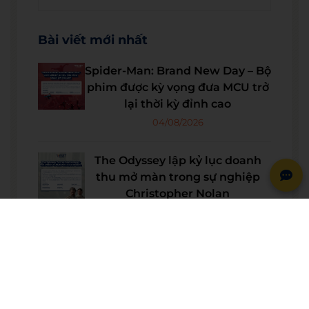
Bài viết mới nhất
Spider-Man: Brand New Day – Bộ
phim được kỳ vọng đưa MCU trở
lại thời kỳ đỉnh cao
04/08/2026
The Odyssey lập kỷ lục doanh
thu mở màn trong sự nghiệp
Christopher Nolan
22/07/2026
WE SHARE: Ước mơ lớn từ một
góc học tập nhỏ của nữ sinh
Nguyễn Thảo Trang
21/07/2026