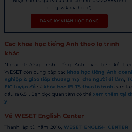
Nhận combo quà và ưu đãi lên đến 10.000.000đ khi
đăng ký khóa học (*)
ĐĂNG KÝ NHẬN HỌC BỔNG
Các khóa học tiếng Anh theo lộ trình
khác
Ngoài chương trình tiếng Anh giao tiếp kể trên
WESET còn cung cấp các
khóa học tiếng Anh doan
nghiệp & giao tiếp thương mại cho người đi làm
,
T
EIC luyện đề
và
khóa học IELTS theo lộ trình
cam kế
đầu ra 6.5+. Bạn đọc quan tâm có thể
xem thêm tại đ
y
.
Về WESET English Center
Thành lập từ năm 2016,
WESET ENGLISH CENTER
l