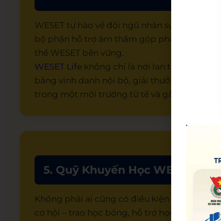
WESET tự hào về đội ngũ nhân sự tận tâm, c
bộ phận hỗ trợ âm thầm góp phần hoàn thiện
thể WESET bền vững.
WESET Life
không chỉ là nơi lan tỏa tinh thần
bảng vinh danh nội bộ, giải thưởng định kỳ, 
trong một môi trường tử tế và gắn kết.
5. Quỹ Khuyến Học WESET – Sa
Không phải ai cũng có điều kiện học tốt, n
cơ hội – trao học bổng, hỗ trợ học phí cho 