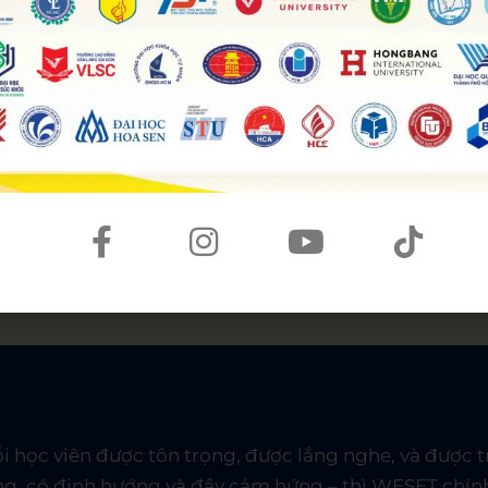
mọi lúc, tiến bộ mỗi ngày
đại như
Learning Portal
, Cổng thông tin học viên để họ
hồi từ giáo viên bất cứ khi nào. Công nghệ là công cụ 
 học viên được tôn trọng, được lắng nghe, và được t
ng, có định hướng và đầy cảm hứng – thì WESET chính