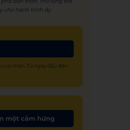
m phá bản thân, mở rộng thế
y cho hành trình ấy.
êu cá nhân. Từ ngày đầu đến
yện một cảm hứng