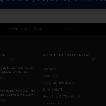
© BẢN QUYỀN THUỘC VỀ
WESET ENGLISH CENTER
NHẤT
WESET ENGLISH CENTER
g Anh văn dành cho tài
Học viên
nghệ lên tới 10 triệu
Khóa học
i WESET
2026
IELTS cam kết đầu ra
Thi thử IELTS
Man: Brand New Day – Bộ
ợc kỳ vọng đưa MCU trở
Học bổng IELTS sinh viên
 kỳ đỉnh cao
2026
Speaking Club