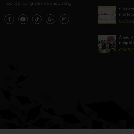
học tập, công việc và cuộc sống.
SGU-ers 
nhờ lộ t
WESET
04/08/
Á hậu H
nhập lớ
WESET B
03/08/2