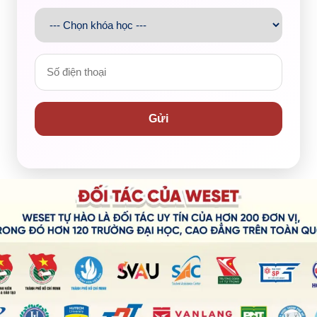
huyên nghiệp – từ
giảng viên
luôn đặt sự tiến bộ của 
 trải nghiệm học tập. Mỗi cá nhân đều là một mắt x
 tích cực, mà còn là hành trình ghi nhận những nỗ lực 
đến lời cảm ơn từ chính học viên. Mỗi cá nhân đều có 
Gửi
n sẻ để cùng vươn lên
hưng ai cũng xứng đáng được học.
Quỹ Khuyến Học W
những bạn trẻ có khát vọng nhưng hoàn cảnh chưa ch