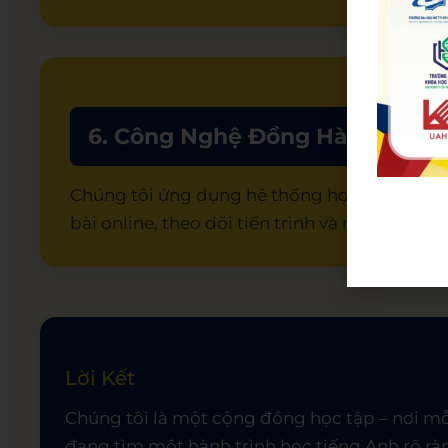
6. Công Nghệ Đồng Hành – Học 
Chúng tôi ứng dụng hệ thống học tập hiện 
bài online, theo dõi tiến trình và nhận phản 
Lời Kết
Chúng tôi là một cộng đồng học tập – nơi mỗi
đang tìm một hành trình học tiếng Anh rõ rà