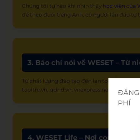
Chúng tôi tự hào khi nhìn thấy
học viên của
để theo đuổi tiếng Anh, có người lần đầu tự 
3. Báo chí nói về WESET – Từ ni
Từ chất lượng đào tạo đến lan toả những giá t
tuoitre.vn, qdnd.vn, vnexpress.net... Xem nga
ĐĂNG 
PHÍ
4. WESET Life – Nơi con người l