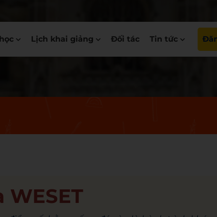
học
Lịch khai giảng
Đối tác
Tin tức
Đăn
ủa WESET