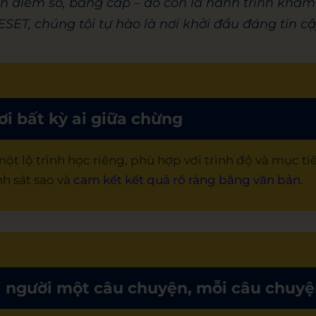
ện điểm số, bằng cấp – đó còn là hành trình khá
SET, chúng tôi tự hào là nơi khởi đầu đáng tin cậ
ơi bất kỳ ai giữa chừng
t lộ trình học riêng, phù hợp với trình độ và mục ti
h sát sao và
cam kết kết quả rõ ràng bằng văn bản.
ỗi người một câu chuyện, mỗi câu chu