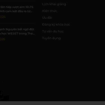
Lịch khai giảng
liên tiếp vượt aim IELTS
Kiến thức
rình cam kết đầu ra từ
2026
Ưu đãi
Đăng ký khóa học
ạnh Nguyên bất ngờ đột
Tư vấn du học
p học WESET trong The
estie tập 3
Tuyển dụng
026