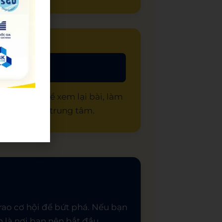
c viên có thể xem lại bài, làm
– học viên là trung tâm.
rao cơ hội để bứt phá. Nếu bạn
 là nơi bạn nên bắt đầu.