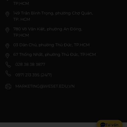
TP.HCM
149 Trần Bình Trọng, phường Chợ Quán,
TP. HCM
780 Võ Văn Kiệt, phường An Đông,
TP.HCM
03 Dân Chủ, phường Thủ Đức, TP.HCM
67 Thống Nhất, phường Thủ Đức, TP.HCM
028 38 38 3877
0971 213 395 (24/7)
MARKETING@WESET.EDU.VN
Tư vấn