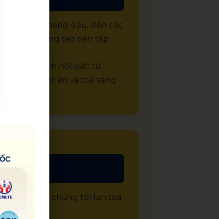
học viên lên hàng đầu, đến các
ích quan trọng tạo nên tập
và thành tích nổi bật: từ
cơ hội phát triển và toả sáng
ESET
là cách chúng tôi lan tỏa
o phép.