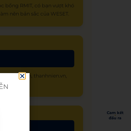
ọc bổng RMIT, có bạn vượt khó
u làm nên bản sắc của WESET.
o lớn: vtv.vn, thanhnien.vn,
IỄN
Cam kết
đầu ra