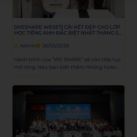
[WESHARE WESET] CÁI KẾT ĐẸP CHO LỚP
HỌC TIẾNG ANH ĐẶC BIỆT NHẤT THÁNG 5
CỦA WESET
Admin
26/05/2026
Hành trình của “WE SHARE” sẽ còn tiếp tục
mở rộng. Nếu bạn biết thêm những hoàn
cảnh học sinh, sinh viên hiếu học cần được
nâng bước, hãy chia sẻ thông tin với WESET
qua biểu mẫu dưới đây để chúng tôi có cơ
hội được tiếp sức cho các em nhé!