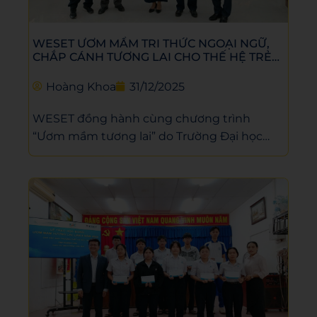
WESET ƯƠM MẦM TRI THỨC NGOẠI NGỮ,
CHẮP CÁNH TƯƠNG LAI CHO THẾ HỆ TRẺ
VIỆT NAM
Hoàng Khoa
31/12/2025
WESET đồng hành cùng chương trình
“Ươm mầm tương lai” do Trường Đại học
Công Thương TP.HCM (HUIT) tổ chức tại
nhiều địa phương trên cả nước, với mong
muốn lan tỏa tri thức ngoại ngữ và cơ hội
học tập bình đẳng cho thế hệ trẻ Việt Nam.
Thông qua việc trao tặng hàng trăm suất
học bổng luyện tiếng Anh cho học sinh có
hoàn cảnh khó khăn tại các tỉnh như Gia Lai,
Đắk Lắk, Khánh Hòa, Tây Ninh và Cà Mau,
WESET góp phần tiếp thêm động lực để
các em tự tin vươn xa, hội nhập và hướng