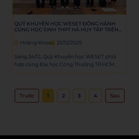
đến một tương lai rộng mở hơn.
QUỸ KHUYẾN HỌC WESET ĐỒNG HÀNH
CÙNG HỌC SINH THPT HÀ HUY TẬP TRÊN
CON ĐƯỜNG TRI THỨC
Hoàng Khoa
25/12/2025
Sáng 24/12, Quỹ Khuyến học WESET phối
hợp cùng Đại học Công Thương TP.HCM
trao tặng 20 suất học bổng trị giá 160 triệu
đồng cho học sinh THPT Hà Huy Tập, nhằm
ghi nhận tinh thần hiếu học, tiếp thêm
động lực và thể hiện cam kết đồng hành lâu
Trước
1
2
3
4
Sau
dài của WESET cùng thế hệ trẻ trên hành
trình học tập và phát triển.