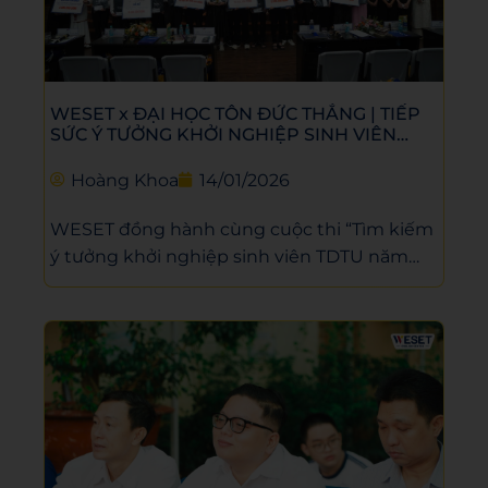
WESET x ĐẠI HỌC TÔN ĐỨC THẮNG | TIẾP
SỨC Ý TƯỞNG KHỞI NGHIỆP SINH VIÊN
2025–2026
Hoàng Khoa
14/01/2026
WESET đồng hành cùng cuộc thi “Tìm kiếm
ý tưởng khởi nghiệp sinh viên TDTU năm
học 2025–2026”, góp phần khích lệ tinh thần
sáng tạo, rèn luyện tư duy khởi nghiệp cho
sinh viên. Thông qua việc trao tặng học
bổng tiếng Anh trị giá 285.000.000 đồng,
WESET tiếp thêm động lực để sinh viên
nâng cao năng lực ngoại ngữ, tự tin hội
nhập và hiện thực hóa các ý tưởng sáng tạo.