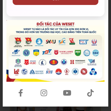
Học bổng WE SHARE WESET đồng hành
cùng Nguyễn Thảo Trang trên hành trình
chinh phục ước mơ
Hoang Anh
28/07/2026
WESET trao học bổng WE SHARE đến
Nguyễn Thảo Trang, tiếp thêm động lực học
tiếng Anh và đồng hành cùng hành trình
chinh phục ước mơ.