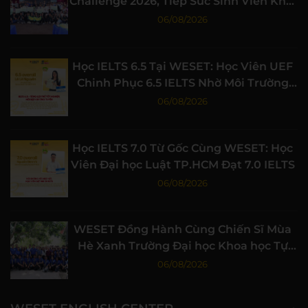
Challenge 2026, Tiếp Sức Sinh Viên Khởi
Nghiệp
06/08/2026
Học IELTS 6.5 Tại WESET: Học Viên UEF
Chinh Phục 6.5 IELTS Nhờ Môi Trường
Học Tập Chất Lượng
06/08/2026
Học IELTS 7.0 Từ Gốc Cùng WESET: Học
Viên Đại học Luật TP.HCM Đạt 7.0 IELTS
06/08/2026
WESET Đồng Hành Cùng Chiến Sĩ Mùa
Hè Xanh Trường Đại học Khoa học Tự
nhiên, ĐHQG-HCM
06/08/2026