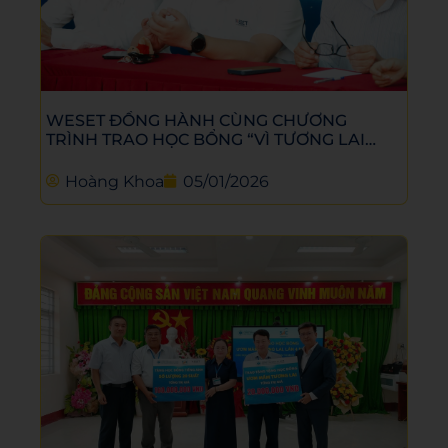
WESET ĐỒNG HÀNH CÙNG CHƯƠNG
TRÌNH TRAO HỌC BỔNG “VÌ TƯƠNG LAI
VIỆT NAM” NĂM 2025 TẠI TRƯỜNG THCS
TRẦN QUỐC TOẢN
Hoàng Khoa
05/01/2026