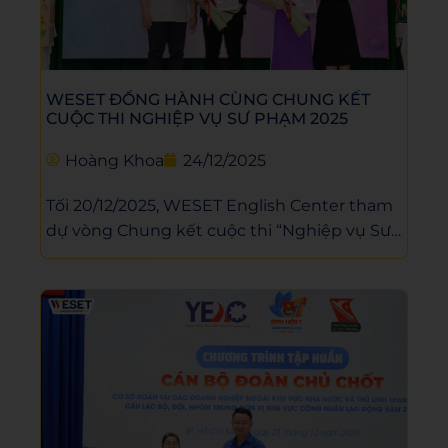
WESET ĐỒNG HÀNH CÙNG CHUNG KẾT
CUỘC THI NGHIỆP VỤ SƯ PHẠM 2025
Hoàng Khoa
24/12/2025
Tối 20/12/2025, WESET English Center tham
dự vòng Chung kết cuộc thi “Nghiệp vụ Sư
phạm – Năm 2025” với vai trò đối tác chiến
lược, đồng hành hỗ trợ thí sinh và góp phần
nâng cao năng lực ngoại ngữ, giúp sinh viên
sư phạm sẵn sàng hội nhập và đáp ứng yêu
cầu nghề nghiệp