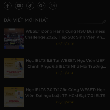
BÀI VIẾT MỚI NHẤT
WESET Đồng Hành Cùng HSU Business
Challenge 2026, Tiếp Sức Sinh Viên Khởi
Nghiệp
06/08/2026
Học IELTS 6.5 Tại WESET: Học Viên UEF
Chinh Phục 6.5 IELTS Nhờ Môi Trường
Học Tập Chất Lượng
06/08/2026
Học IELTS 7.0 Từ Gốc Cùng WESET: Học
Viên Đại học Luật TP.HCM Đạt 7.0 IELTS
06/08/2026