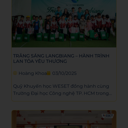
TRĂNG SÁNG LANGBIANG – HÀNH TRÌNH
LAN TỎA YÊU THƯƠNG
Hoàng Khoa
03/10/2025
Quỹ Khuyến học WESET đồng hành cùng
Trường Đại học Công nghệ TP. HCM trong
dự án “Trăng sáng LangBiang”, mang Trung
thu ấm áp đến các em nhỏ tại núi rừng
LangBiang.