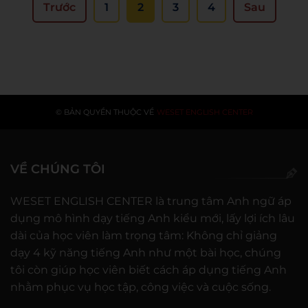
lai Việt Nam”.
Trước
1
2
3
4
Sau
© BẢN QUYỀN THUỘC VỀ
WESET ENGLISH CENTER
VỀ CHÚNG TÔI
WESET ENGLISH CENTER là trung tâm Anh ngữ áp
dụng mô hình dạy tiếng Anh kiểu mới, lấy lợi ích lâu
dài của học viên làm trọng tâm: Không chỉ giảng
dạy 4 kỹ năng tiếng Anh như một bài học, chúng
tôi còn giúp học viên biết cách áp dụng tiếng Anh
nhằm phục vụ học tập, công việc và cuộc sống.