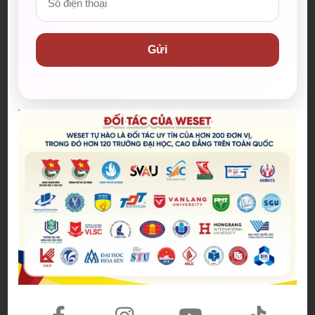
Gửi
WESET CÙNG SAC VÀ BÁO THANH NIÊN
TRAO HỌC BỔNG “NGHỊ LỰC MÙA THI”
Hoàng Khoa
21/10/2025
Quỹ Khuyến học WESET phối hợp cùng
Trung tâm Hỗ trợ HSSV TP.HCM (SAC) và Báo
Thanh Niên trao học bổng “Nghị lực mùa
thi” nhằm tiếp sức cho các sinh viên có
hoàn cảnh khó khăn nhưng giàu nghị lực.