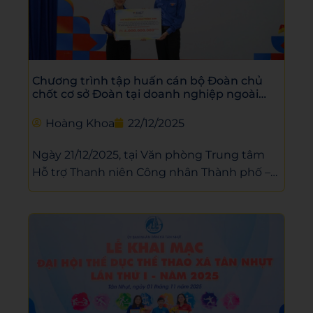
Chương trình tập huấn cán bộ Đoàn chủ
chốt cơ sở Đoàn tại doanh nghiệp ngoài
khu vực Nhà nước và thủ lĩnh thanh niên
các câu lạc bộ, đội, nhóm trong các đơn vị
Hoàng Khoa
22/12/2025
khu vực công nhân lao động năm 2025
Ngày 21/12/2025, tại Văn phòng Trung tâm
Hỗ trợ Thanh niên Công nhân Thành phố –
VP Tân Thới Hiệp, chương trình tập huấn
cán bộ Đoàn chủ chốt do Ban Thường vụ
Thành Đoàn chỉ đạo đã diễn ra trong không
khí nghiêm túc, sôi nổi. WESET đồng hành
cùng chương trình với vai trò là đơn vị tài trợ
học bổng và đối tác nâng cao năng lực
ngoại ngữ. Mỗi học viên tham gia được trao
tặng 01 suất học bổng trị giá 8.000.000