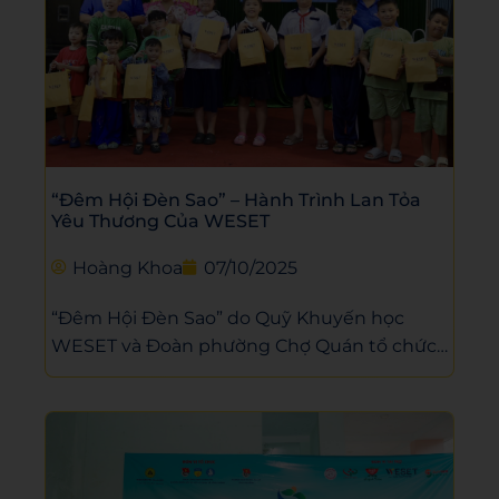
“Đêm Hội Đèn Sao” – Hành Trình Lan Tỏa
Yêu Thương Của WESET
Hoàng Khoa
07/10/2025
“Đêm Hội Đèn Sao” do Quỹ Khuyến học
WESET và Đoàn phường Chợ Quán tổ chức
đã mang đến mùa Trung thu rộn ràng, ấm
áp cho các em nhỏ có hoàn cảnh khó khăn.