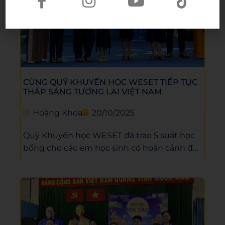
CÙNG QUỸ KHUYẾN HỌC WESET TIẾP TỤC
THẮP SÁNG TƯƠNG LAI VIỆT NAM
Hoàng Khoa
20/10/2025
Quỹ Khuyến học WESET đã trao 5 suất học
bổng cho các em học sinh có hoàn cảnh đặc
biệt tại Trường Tiểu học Lê Văn Thọ. Hoạt
động thuộc chương trình “Vì tương lai Việt
Nam” do WESET đồng hành cùng Báo Tuổi
Trẻ thực hiện.