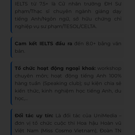
IELTS từ 7.5+ là Cử nhân trường ĐH Sư
phạm/Thạc sĩ chuyên ngành giảng dạy
tiếng Anh/Ngôn ngữ, sở hữu chứng chỉ
nghiệp vụ sư phạm/TESOL/CELTA.
Cam kết IELTS đầu ra
đến 8.0+ bằng văn
bản.
Tổ chức hoạt động ngoại khoá:
workshop
chuyên môn; hoạt động tiếng Anh 100%
hàng tuần (Speaking club); sự kiện chia sẻ
kiến thức, kinh nghiệm học tiếng Anh, du
học,…
Đối tác uy tín:
Là đối tác của UniMedia –
đơn vị tổ chức cuộc thi Hoa hậu Hoàn vũ
Việt Nam (Miss Cosmo Vietnam), Đoàn TN