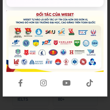
Khóa IELTS
cam kết đầu ra
Tiếng Anh giao tiếp
6.5+
Khóa Tiếng Anh
Lớp Gia Sư
dành cho Doanh
IELTS
Nghiệp
Khóa TOEIC
Khóa học Writing &
giải đề
Speaking
Khóa chấm bài
PTE theo lộ trình
IELTS
80+