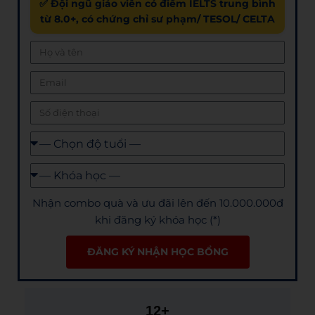
✅ Đội ngũ giáo viên có điểm IELTS trung bình
từ 8.0+, có chứng chỉ sư phạm/ TESOL/ CELTA
Nhận combo quà và ưu đãi lên đến 10.000.000đ
khi đăng ký khóa học (*)
ĐĂNG KÝ NHẬN HỌC BỔNG
12+