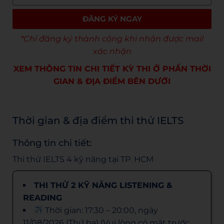
ĐĂNG KÝ NGAY
*Chỉ đăng ký thành công khi nhận được mail
xác nhận
XEM THÔNG TIN CHI TIẾT KỲ THI Ở PHẦN THỜI
GIAN & ĐỊA ĐIỂM BÊN DƯỚI
Thời gian & địa điểm thi thử IELTS
Thông tin chi tiết:
Thi thử IELTS 4 kỹ năng tại TP. HCM
THI THỬ 2 KỸ NĂNG LISTENING &
READING
Thời gian: 17:30 – 20:00, ngày
11/08/2026 (Thứ ba) (Vui lòng có mặt trước