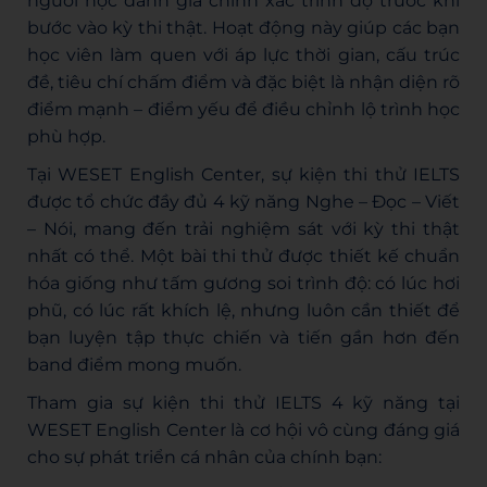
người học đánh giá chính xác trình độ trước khi
bước vào kỳ thi thật. Hoạt động này giúp các bạn
học viên làm quen với áp lực thời gian, cấu trúc
đề, tiêu chí chấm điểm và đặc biệt là nhận diện rõ
điểm mạnh – điểm yếu để điều chỉnh lộ trình học
phù hợp.
Tại
WESET English Center
, sự kiện thi thử IELTS
được tổ chức đầy đủ 4 kỹ năng
Nghe
–
Đọc
–
Viết
–
Nói
, mang đến trải nghiệm sát với kỳ thi thật
nhất có thể. Một bài thi thử được thiết kế chuẩn
hóa giống như tấm gương soi trình độ: có lúc hơi
phũ, có lúc rất khích lệ, nhưng luôn cần thiết để
bạn luyện tập thực chiến và tiến gần hơn đến
band điểm mong muốn.
Tham gia sự kiện thi thử IELTS 4 kỹ năng tại
WESET English Center là cơ hội vô cùng đáng giá
cho sự phát triển cá nhân của chính bạn: