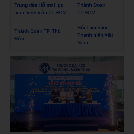
Trung tâm Hỗ trợ Học
Thành Đoàn
sinh, sinh viên TP.HCM
TP.HCM
Hội Liên hiệp
Thành Đoàn TP. Thủ
Thanh niên Việt
Đức
Nam