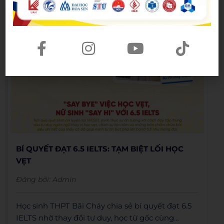
BÍ QUYẾT ĐẠT 6.5 IELTS: TẠM BIỆT LỐI HỌC
VẸT
Đăng bởi:
Admin
Học sinh THPT Bãi Cháy chia sẻ bí quyết đạt 6.5
IELTS nhờ thay đổi tư duy, học từ gốc cùng