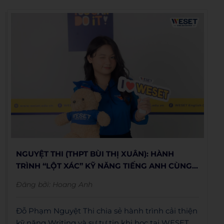
NGUYỆT THI (THPT BÙI THỊ XUÂN): HÀNH
TRÌNH “LỘT XÁC” KỸ NĂNG TIẾNG ANH CÙNG
WESET ĐỂ TỰ TIN HỘI NHẬP
Đăng bởi:
Hoang Anh
Đỗ Phạm Nguyệt Thi chia sẻ hành trình cải thiện
kỹ năng Writing và sự tự tin khi học tại WESET