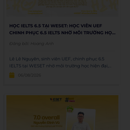
HỌC IELTS 6.5 TẠI WESET: HỌC VIÊN UEF
CHINH PHỤC 6.5 IELTS NHỜ MÔI TRƯỜNG HỌC
TẬP CHẤT LƯỢNG
Đăng bởi:
Hoang Anh
Lê Lê Nguyên, sinh viên UEF, chinh phục 6.5
IELTS tại WESET nhờ môi trường học hiện đại,
giáo viên tận tâm và lộ trình học hiệu quả.
06/08/2026