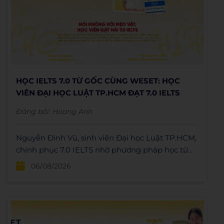
HỌC IELTS 7.0 TỪ GỐC CÙNG WESET: HỌC
VIÊN ĐẠI HỌC LUẬT TP.HCM ĐẠT 7.0 IELTS
Đăng bởi:
Hoang Anh
Nguyễn Đình Vũ, sinh viên Đại học Luật TP.HCM,
chinh phục 7.0 IELTS nhờ phương pháp học từ
gốc tại WESET, không học mẹo hay học tủ.
06/08/2026