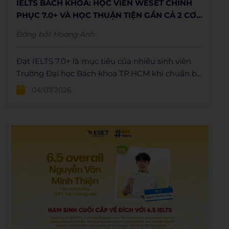
IELTS BÁCH KHOA: HỌC VIÊN WESET CHINH
PHỤC 7.0+ VÀ HỌC THUẬN TIỆN GẦN CẢ 2 CƠ
SỞ
Đăng bởi:
Hoang Anh
Đạt IELTS 7.0+ là mục tiêu của nhiều sinh viên
Trường Đại học Bách khoa TP.HCM khi chuẩn bị
cho học bổng, chương trình trao đổi quốc tế hay
04/07/2026
cơ hội nghề nghiệp sau tốt nghiệp.