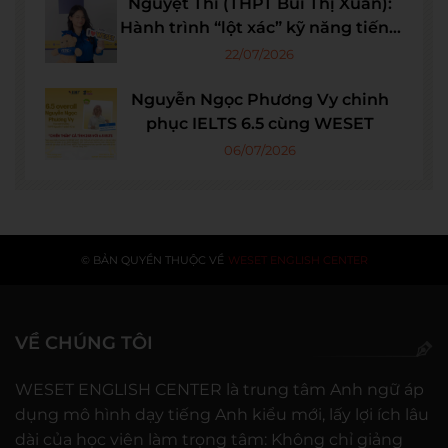
Nguyệt Thi (THPT Bùi Thị Xuân):
Hành trình “lột xác” kỹ năng tiếng
Anh cùng WESET để tự tin hội
22/07/2026
nhập
Nguyễn Ngọc Phương Vy chinh
phục IELTS 6.5 cùng WESET
06/07/2026
© BẢN QUYỀN THUỘC VỀ
WESET ENGLISH CENTER
VỀ CHÚNG TÔI
WESET ENGLISH CENTER là trung tâm Anh ngữ áp
dụng mô hình dạy tiếng Anh kiểu mới, lấy lợi ích lâu
dài của học viên làm trọng tâm: Không chỉ giảng