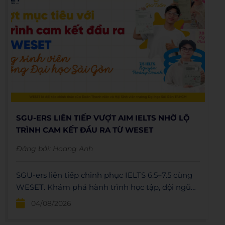
SGU-ERS LIÊN TIẾP VƯỢT AIM IELTS NHỜ LỘ
TRÌNH CAM KẾT ĐẦU RA TỪ WESET
Đăng bởi:
Hoang Anh
SGU-ers liên tiếp chinh phục IELTS 6.5–7.5 cùng
WESET. Khám phá hành trình học tập, đội ngũ
giảng viên và lộ trình cam kết đầu ra hiệu quả.
04/08/2026