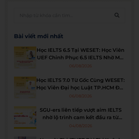
Bài viết mới nhất
Học IELTS 6.5 Tại WESET: Học Viên
UEF Chinh Phục 6.5 IELTS Nhờ Môi
Trường Học Tập Chất Lượng
06/08/2026
Học IELTS 7.0 Từ Gốc Cùng WESET:
Học Viên Đại học Luật TP.HCM Đạt
7.0 IELTS
06/08/2026
SGU-ers liên tiếp vượt aim IELTS
nhờ lộ trình cam kết đầu ra từ
WESET
04/08/2026