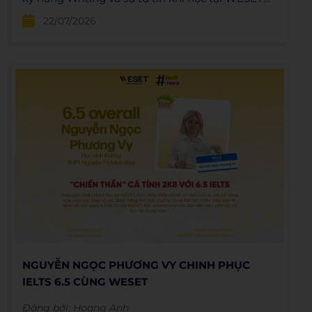
với lộ trình bài bản, cam kết đầu ra rõ ràng.
22/07/2026
NGUYỄN NGỌC PHƯƠNG VY CHINH PHỤC
IELTS 6.5 CÙNG WESET
Đăng bởi:
Hoang Anh