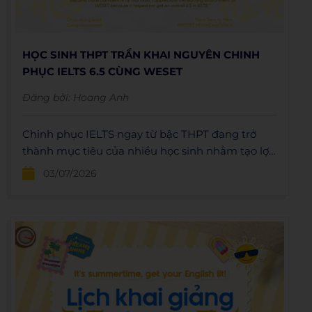
HỌC SINH THPT TRẦN KHAI NGUYÊN CHINH
PHỤC IELTS 6.5 CÙNG WESET
Đăng bởi:
Hoang Anh
Chinh phục IELTS ngay từ bậc THPT đang trở
thành mục tiêu của nhiều học sinh nhằm tạo lợi
thế trong xét tuyển đại học và chuẩn bị hành
03/07/2026
trang cho tương lai. Mới đây, Nguyễn Văn Minh
Thiện - học sinh THPT Trần Khai Nguyên đã xuất
sắc đạt IELTS 6.5 Overall