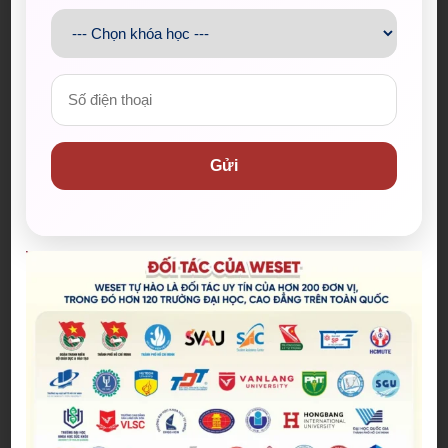
Gửi
NGUYỄN KIM ÁNH (ULAW) XUẤT SẮC CHINH
PHỤC 7.0 IELT
Đăng bởi:
Admin
Chúc mừng nữ sinh Đại học Luật TP.HCM
(ULAW) Nguyễn Kim Ánh đạt 7.0 IELTS cùng
WESET. Xem bí quyết học tập và lộ trình bứt phá
28/06/2026
band điểm tại đây!