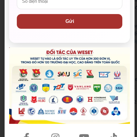
xác thì TOEIC là sẽ là lựa chọn vượt trội hơn so vớ
những chứng chỉ tiếng Anh khác.
Gửi
Nếu bạn vẫn còn phân vân về việc lựa chọn học chứn
chỉ nào để có bằng cấp tốc thì hãy tham khảo bài viế
Lựa chọn nào giữa IELTS – TOEIC – TOEFL và Cambrid
e
nhé!
Cấu trúc của bài thi TOEIC
Bài thi TOEIC thường được ra dưới hình thức trắc
nghiệm, bao gồm 2 phần chính: phần
Listening
(ngh
hiểu) gồm có 100 câu, thời gian làm bài trong 45 phút
và phần thi
Reading
(đọc hiểu) gồm 100 câu nhưng
thời gian làm bài 75 phút. Tổng thời gian làm bài cho 2
phần thi là 120 phút (2 giờ).
Listening
: Được chia làm 4 phần nhỏ, đánh số
theo thứ tự từ Part 1 đến Part 4. Thí sinh làm bài
phải lần lượt lắng nghe và trả lời các đoạn hội