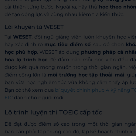
cải thiện từng bước. Ngoài ra, hãy thử
học theo nhó
để tạo động lực và cùng nhau kiểm tra kiến thức.
Lời khuyên từ WESET
Tại
WESET
, đội ngũ giảng viên luôn khuyên học viê
hãy xác định rõ
mục tiêu điểm số
, sau đó chọn
khó
học phù hợp
. WESET áp dụng
phương pháp cá nhâ
hóa lộ trình học
để đảm bảo mỗi học viên đều đạ
được kết quả mong muốn trong thời gian ngắn. Mộ
điểm cộng lớn là
môi trường học tập thoải mái
, giú
bạn vừa học nghiêm túc vừa không cảm thấy áp lực
Bạn có thể xem qua
bí quyết chinh phục 4 kỹ năng T
EIC
dành cho người mới.
Lộ trình luyện thi TOEIC cấp tốc
Để đạt được điểm số cao trong một thời gian ngắn
bạn cần phải tập trung cao độ, lập kế hoạch chính xá