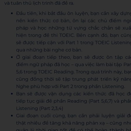
và tuân thủ lịch trình đã đề ra.
Đầu tiên, khi bắt đầu ôn luyện, bạn cần xây dựn
nền kiến thức cơ bản, ôn lại các chủ điểm ng
pháp và học những từ vựng chắc chắn sẽ xuấ
hiện trong đề thi TOEIC. Bên cạnh đó, bạn cũn
sẽ được tiếp cận với Part 1 trong TOEIC Listenin
qua những bài nghe cơ bản.
Ở giai đoạn tiếp theo, bạn sẽ được ôn tập cá
điểm ngữ pháp đã học – qua việc làm bài tập Par
5,6 trong TOEIC Reading. Trong quá trình này, bạ
cũng đồng thời sẽ tập trung phát triển kỹ năn
Nghe phù hợp với Part 2 trong phần Listening.
Bạn sẽ được vận dụng các kiến thức đã học đ
tiếp tục giải đề phần Reading (Part 5,6,7) và phầ
Listening (Part 2,3,4)
Giai đoạn cuối cùng, bạn cần phải luyện giải đ
thật nhiều để tăng khả năng phản xạ – cũng nh
quản lý thời gian tốt để có thể hoàn thành bà