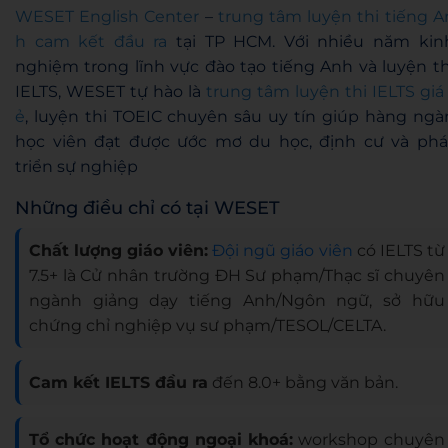
WESET English Center
–
trung tâm luyện thi tiếng A
h cam kết đầu ra
tại TP HCM. Với nhiều năm kin
nghiệm trong lĩnh vực đào tạo tiếng Anh và luyện th
IELTS, WESET tự hào là
trung tâm luyện thi IELTS giá 
ẻ
, luyện thi TOEIC chuyên sâu uy tín giúp hàng ngà
học viên đạt được ước mơ du học, định cư và phá
triển sự nghiệp
Những điều chỉ có tại WESET
Chất lượng giáo viên:
Đội ngũ giáo viên
có IELTS từ
7.5+ là Cử nhân trường ĐH Sư phạm/Thạc sĩ chuyên
ngành giảng dạy tiếng Anh/Ngôn ngữ, sở hữu
chứng chỉ nghiệp vụ sư phạm/TESOL/CELTA.
Cam kết IELTS đầu ra
đến 8.0+ bằng văn bản.
Tổ chức hoạt động ngoại khoá:
workshop chuyên