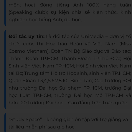
môn; hoạt động tiếng Anh 100% hàng tuần
(Speaking club); sự kiện chia sẻ kiến thức, kinh
nghiệm học tiếng Anh, du học,…
Đối tác uy tín:
Là đối tác của UniMedia – đơn vị tổ
chức cuộc thi Hoa hậu Hoàn vũ Việt Nam (Miss
Cosmo Vietnam), Đoàn TN Bộ Giáo dục và Đào tạo;
Thành Đoàn TP.HCM; Thành Đoàn TP.Thủ Đức; Hội
Sinh viên Việt Nam TP.HCM; Hội Sinh viên Việt Nam
tại Úc; Trung tâm Hỗ trợ Học sinh, sinh viên TP.HCM;
Quận Đoàn 1,3,4,5,6,7,8,10, Bình Tân; Các trường ĐH
như trường Đại học Sư phạm TP.HCM, trường Đại
học Luật TP.HCM, trường Đại học Mở TP.HCM và
hơn 120 trường Đại học – Cao đẳng trên toàn quốc.
“Study Space” – không gian ôn tập với Trợ giảng và
tài liệu miễn phí sau giờ học.