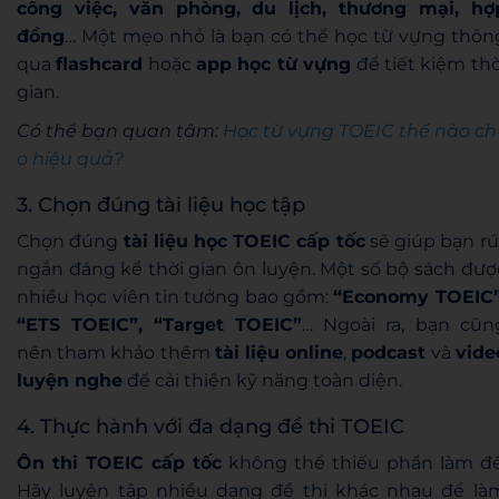
công việc, văn phòng, du lịch, thương mại, hợ
đồng
… Một mẹo nhỏ là bạn có thể học từ vựng thôn
qua
flashcard
hoặc
app học từ vựng
để tiết kiệm thờ
gian.
Có thể bạn quan tâm:
Học từ vựng TOEIC thế nào ch
o hiệu quả?
3. Chọn đúng tài liệu học tập
Chọn đúng
tài liệu học TOEIC cấp tốc
sẽ giúp bạn rú
ngắn đáng kể thời gian ôn luyện. Một số bộ sách đượ
nhiều học viên tin tưởng bao gồm:
“Economy TOEIC”
“ETS TOEIC”, “Target TOEIC”
… Ngoài ra, bạn cũn
nên tham khảo thêm
tài liệu online
,
podcast
và
vide
luyện nghe
để cải thiện kỹ năng toàn diện.
4. Thực hành với đa dạng đề thi TOEIC
Ôn thi TOEIC cấp tốc
không thể thiếu phần làm đề
Hãy luyện tập nhiều dạng đề thi khác nhau để là