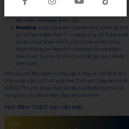
thoại ngắn, các đoạn thông tin và câu hỏi với
nhiều ngữ âm khác nhau như: Anh – Anh, Anh –
Mỹ, Anh – Canada, Anh – Úc.
Reading
: Được chia làm 3 phần nhỏ, đánh số thứ
tự từ Part 5 đến Part 7 – tương ứng với 3 dạng đề
là câu chưa hoàn chỉnh, tìm lỗi sai và đọc hiểu
đoạn thông tin. Người thi không cần phải làm
theo tuần tự mà có thể chọn bất kỳ câu nào để
làm trước.
Mỗi câu hỏi đều được cung cấp 4 đáp án trả lời A-B-C-
D (trừ các câu từ 11-40 của Part 2 chỉ có 3 đáp án trả lời
A-B-C). Thí sinh phải chọn ra câu trả lời đúng nhất và
dùng bút chì để tô đậm đáp án của mình.
Mức điểm TOEIC bạn cần biết
Mức