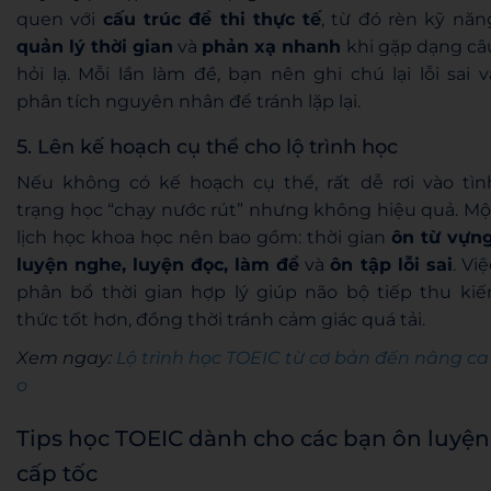
quen với
cấu trúc đề thi thực tế
, từ đó rèn kỹ năn
quản lý thời gian
và
phản xạ nhanh
khi gặp dạng câ
hỏi lạ. Mỗi lần làm đề, bạn nên ghi chú lại lỗi sai v
phân tích nguyên nhân để tránh lặp lại.
5. Lên kế hoạch cụ thể cho lộ trình học
Nếu không có kế hoạch cụ thể, rất dễ rơi vào tìn
trạng học “chạy nước rút” nhưng không hiệu quả. Mộ
lịch học khoa học nên bao gồm: thời gian
ôn từ vựng
luyện nghe, luyện đọc, làm đề
và
ôn tập lỗi sai
. Việ
phân bổ thời gian hợp lý giúp não bộ tiếp thu kiế
thức tốt hơn, đồng thời tránh cảm giác quá tải.
Xem ngay:
Lộ trình học TOEIC từ cơ bản đến nâng ca
o
Tips học TOEIC dành cho các bạn ôn luyện
cấp tốc