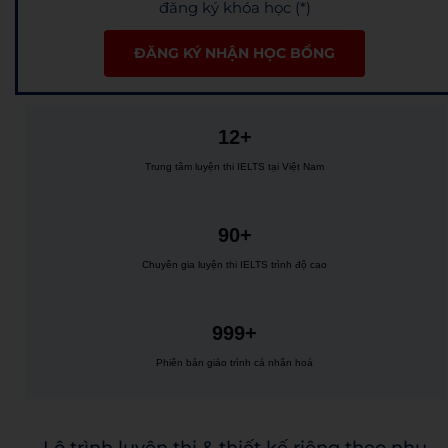
đăng ký khóa học (*)
ĐĂNG KÝ NHẬN HỌC BỔNG
12+
Trung tâm luyện thi IELTS tại Việt Nam
90+
Chuyên gia luyện thi IELTS trình độ cao
999+
Phiên bản giáo trình cá nhân hoá
Lộ trình luyện thi & thiết kế riêng theo nhu