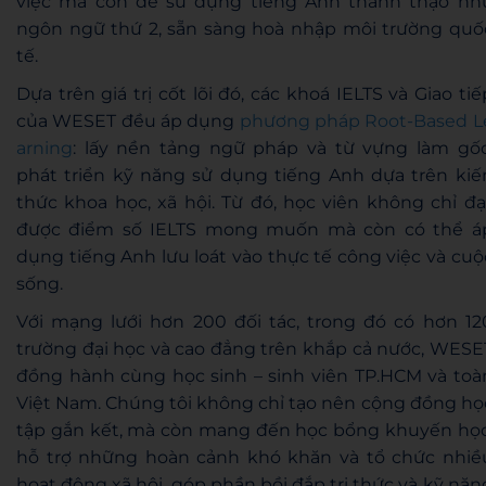
việc mà còn để sử dụng tiếng Anh thành thạo nh
ngôn ngữ thứ 2, sẵn sàng hoà nhập môi trường quố
tế.
Dựa trên giá trị cốt lõi đó, các khoá IELTS và Giao tiế
của WESET đều áp dụng
phương pháp Root-Based L
arning
: lấy nền tảng ngữ pháp và từ vựng làm gốc
phát triển kỹ năng sử dụng tiếng Anh dựa trên kiế
thức khoa học, xã hội. Từ đó, học viên không chỉ đạ
được điểm số IELTS mong muốn mà còn có thể á
dụng tiếng Anh lưu loát vào thực tế công việc và cuộ
sống.
Với mạng lưới hơn 200 đối tác, trong đó có hơn 12
trường đại học và cao đẳng trên khắp cả nước, WESE
đồng hành cùng học sinh – sinh viên TP.HCM và toà
Việt Nam. Chúng tôi không chỉ tạo nên cộng đồng họ
tập gắn kết, mà còn mang đến học bổng khuyến học
hỗ trợ những hoàn cảnh khó khăn và tổ chức nhiề
hoạt động xã hội, góp phần bồi đắp tri thức và kỹ năn