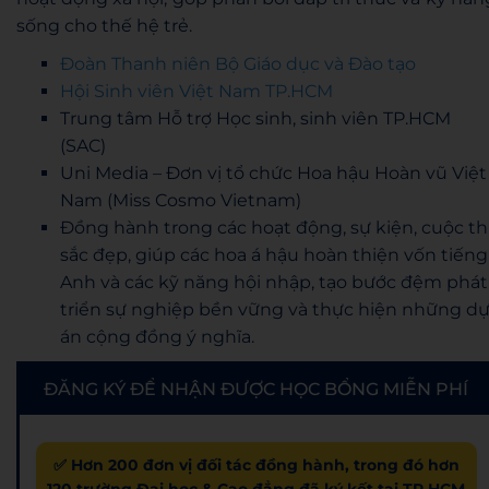
sống cho thế hệ trẻ.
Đoàn Thanh niên Bộ Giáo dục và Đào tạo
Hội Sinh viên Việt Nam TP.HCM
Trung tâm Hỗ trợ Học sinh, sinh viên TP.HCM
(SAC)
Uni Media – Đơn vị tổ chức Hoa hậu Hoàn vũ Việt
Nam (Miss Cosmo Vietnam)
Đồng hành trong các hoạt động, sự kiện, cuộc th
sắc đẹp, giúp các hoa á hậu hoàn thiện vốn tiếng
Anh và các kỹ năng hội nhập, tạo bước đệm phát
triển sự nghiệp bền vững và thực hiện những d
án cộng đồng ý nghĩa.
ĐĂNG KÝ ĐỂ NHẬN ĐƯỢC HỌC BỔNG MIỄN PHÍ
✅ Hơn 200 đơn vị đối tác đồng hành, trong đó hơn
120 trường Đại học & Cao đẳng đã ký kết tại TP.HCM