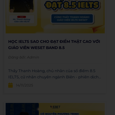
HỌC IELTS SAO CHO ĐẠT ĐIỂM THẬT CAO VỚI
GIÁO VIÊN WESET BAND 8.5
Đăng bởi:
Admin
Thầy Thanh Hoàng, chủ nhân của số điểm 8.5
IELTS, cử nhân chuyên ngành Biên - phiên dịch
Anh ngữ cũng là giáo viên IELTS tại WESET
14/11/2025
English Center sẽ chia sẻ cho các bạn những bí
quyết thi IELTS trong số lần này.