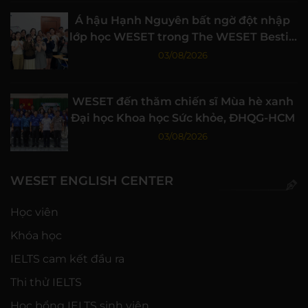
Á hậu Hạnh Nguyên bất ngờ đột nhập
lớp học WESET trong The WESET Bestie
tập 3
03/08/2026
WESET đến thăm chiến sĩ Mùa hè xanh
Đại học Khoa học Sức khỏe, ĐHQG-HCM
03/08/2026
WESET ENGLISH CENTER
Học viên
Khóa học
IELTS cam kết đầu ra
Thi thử IELTS
Học bổng IELTS sinh viên