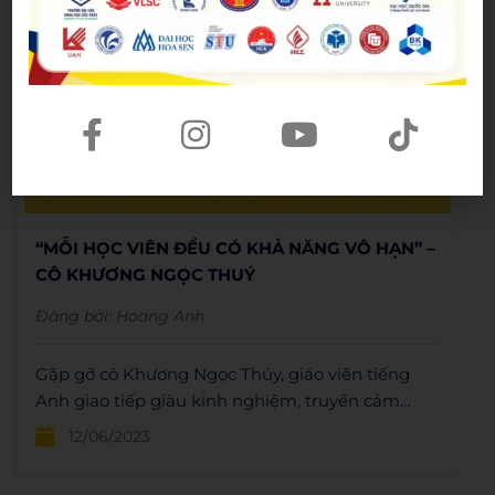
“MỖI HỌC VIÊN ĐỀU CÓ KHẢ NĂNG VÔ HẠN” –
CÔ KHƯƠNG NGỌC THUÝ
Đăng bởi:
Hoang Anh
Gặp gỡ cô Khương Ngọc Thúy, giáo viên tiếng
Anh giao tiếp giàu kinh nghiệm, truyền cảm
hứng và giúp học viên tự tin giao tiếp hiệu quả.
12/06/2023