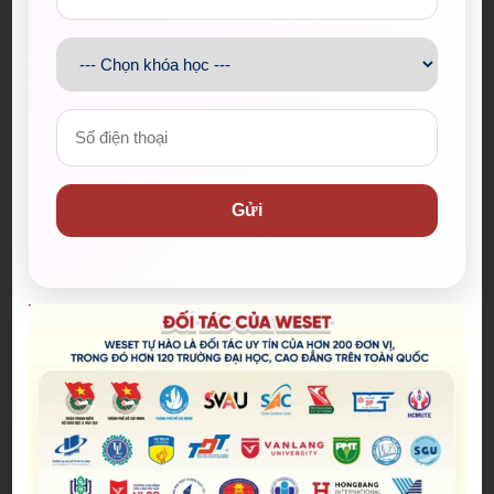
CÔ HOÀNG DUNG VÀ CHÂM NGÔN ĐÁNG QUÝ
CHO HỌC VIÊN IELTS
Gửi
Đăng bởi:
Admin
Một trong những “tips học chill” cô Dung hay giới
thiệu chính là BBC 6 Minute English – series
podcast với những chủ đề đời thường nhưng cực
09/06/2025
kỳ thú vị như công nghệ, trí nhớ, sức khỏe tinh
thần hay... lý do tại sao con người hay quên mật
khẩu