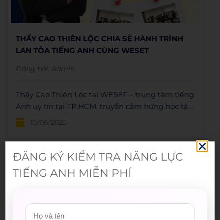
THẦY CAO THIÊN LỘC CHIA SẺ HÀNH TRÌNH
LAN TỎA TIẾNG ANH CÙNG WESET
Đăng bởi:
Admin
Thầy Cao Thiên Lộc tại WESET – trung tâm tiếng
Anh uy tín tại TP.HCM, truyền cảm hứng học tập
tích cực đến hàng trăm học viên.
15/06/2025
ĐĂNG KÝ KIỂM TRA NĂNG LỰC
TIẾNG ANH MIỄN PHÍ