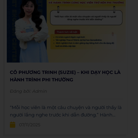
CÔ PHƯƠNG TRINH (SUZIE) – KHI DẠY HỌC LÀ
HÀNH TRÌNH PHI THƯỜNG
Đăng bởi:
Admin
“Mỗi học viên là một câu chuyện và người thầy là
người lắng nghe trước khi dẫn đường.” Hành
trình của cô Suzie tại WESET English Center bắt
07/11/2025
đầu từ chính triết lý ấy.