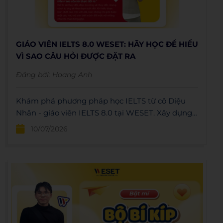
GIÁO VIÊN IELTS 8.0 WESET: HÃY HỌC ĐỂ HIỂU
VÌ SAO CÂU HỎI ĐƯỢC ĐẶT RA
Đăng bởi:
Hoang Anh
Khám phá phương pháp học IELTS từ cô Diệu
Nhân - giáo viên IELTS 8.0 tại WESET. Xây dựng
tư duy học đúng để chinh phục mục tiêu IELTS
10/07/2026
bền vững.