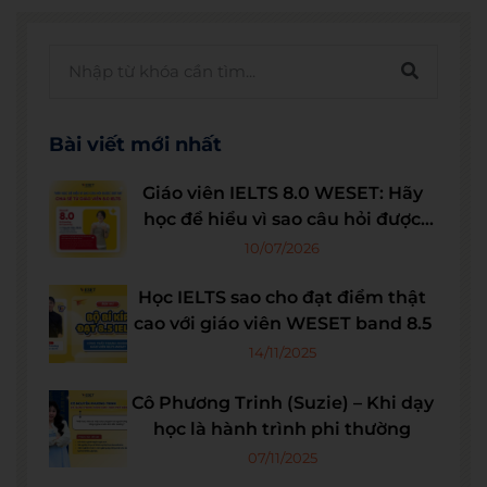
Bài viết mới nhất
Giáo viên IELTS 8.0 WESET: Hãy
học để hiểu vì sao câu hỏi được
đặt ra
10/07/2026
Học IELTS sao cho đạt điểm thật
cao với giáo viên WESET band 8.5
14/11/2025
Cô Phương Trinh (Suzie) – Khi dạy
học là hành trình phi thường
07/11/2025