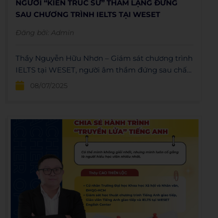
NGƯỜI “KIẾN TRÚC SƯ” THẦM LẶNG ĐỨNG
SAU CHƯƠNG TRÌNH IELTS TẠI WESET
Đăng bởi:
Admin
Thầy Nguyễn Hữu Nhơn – Giám sát chương trình
IELTS tại WESET, người âm thầm đứng sau chất
lượng học thuật và sự tiến bộ của hàng nghìn
08/07/2025
học viên.