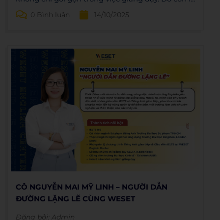
quá trình quản lý, đào tạo, kết nối cùng đồng
0 Bình luận
14/10/2025
nghiệp, rèn luyện kỹ năng giao tiếp và quản lý
cảm xúc.
CÔ NGUYỄN MAI MỸ LINH – NGƯỜI DẪN
ĐƯỜNG LẶNG LẼ CÙNG WESET
Đăng bởi:
Admin