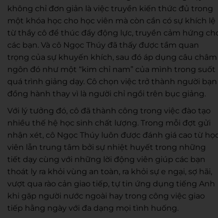
không chỉ đơn giản là việc truyền kiến thức đủ trong
một khóa học cho học viên mà còn cần có sự khích lệ
từ thầy cô để thúc đẩy động lực, truyền cảm hứng ch
các bạn. Và cô Ngọc Thúy đã thấy được tầm quan
trọng của sự khuyến khích, sau đó áp dụng câu châm
ngôn đó như một “kim chỉ nam” của mình trong suốt
quá trình giảng dạy. Cô chọn việc trở thành người bạn
đồng hành thay vì là người chỉ ngồi trên bục giảng.
Với lý tưởng đó, cô đã thành công trong việc đ
ào tạo
nhiều thế hệ học sinh
chất lượng.
Trong mỗi đợt gửi
nhận xét,
cô Ngọc Thúy luôn được đánh giá cao
từ họ
viên lẫn trung tâm
bởi sự nhiệt huyết trong những
tiết dạy cùng với những lời động viên giúp các bạn
thoát ly ra khỏi vùng an toàn, ra khỏi sự e ngại, sợ hãi,
vượt qua rào cản giao tiếp, tự tin ứng dụng tiếng Anh
khi gặp người nước ngoài hay trong công việc giao
tiếp hằng ngày với đa dạng
mọi tình huống.