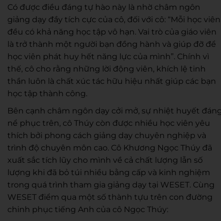
Có được điều
đáng tự hào
này là nhờ châm ngôn
giảng dạy đầy tích cực của cô, đối với cô: “Mỗi học viên
đều có khả năng học tập vô hạn. Vai trò của giáo viên
là trở thành một người bạn đồng hành và giúp đỡ để
học viên phát huy hết năng lực của mình”. Chính vì
thế, cô cho rằng những lời động viên, khích lệ tinh
thần luôn là chất xúc tác hữu hiệu nhất giúp các bạn
học tập thành công.
Bên cạnh châm ngôn dạy cởi mở,
sự nhiệt huyết đán
nể phục trên,
cô Thúy còn được nhiều học viên yêu
thích bởi phong cách giảng dạy chuyên nghiệp và
trình độ chuyên môn cao.
Cô Khương Ngọc Thúy đã
xuất sắc tích lũy cho mình về cả chất lượng lẫn số
lượng khi đã bỏ túi nhiều bằng cấp và kinh nghiệm
trong quá trình tham gia giảng dạy tại WESET.
Cùng
WESET điểm qua một số thành tựu trên con đường
chinh phục tiếng Anh của cô Ngọc Thúy: