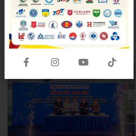
ục và Đào tạo
m TP.HCM
Trung tâm Hỗ trợ Học sinh,
Thành Đoàn TP.HCM
sinh viên TP.HCM
Hội Liên hiệp Thanh
Thành Đoàn TP. Thủ Đức
niên Việt Nam