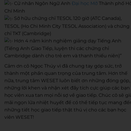
Cử nhân Ngôn Ngữ Anh
Đại học Mở
Thành phố H
Chí Minh
Sở hữu chứng chỉ TESOL 120 giờ (ATC Canada),
TESOL (Ho Chi Minh City TESOL Association) và chứng
chỉ TKT (Cambridge)
Hơn 4 năm kinh nghiệm giảng dạy Tiếng Anh
(Tiếng Anh Giao Tiếp, luyện thi các chứng chỉ
Cambridge dành cho trẻ em và thanh thiếu niên)”
Cảm ơn cô Ngọc Thúy vì
đã chung tay góp sức, trở
thành một phần quan trọng của trung tâm. Hơn thế
nữa, trung tâm WESET luôn biết ơn những đóng góp,
những lời khen và nhận xét đầy tích cực giúp các bạn
học viên xua tan mọi nỗi sợ về giao tiếp. Chúc cô sẽ gi
mãi ngọn lửa nhiệt huyết để có thể tiếp tục mang đế
những tiết học giao tiếp thật thú vị cho các bạn học
viên WESET!