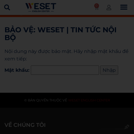
0
Trang chủ
WESET | Tin tức nội bộ
BẢO VỆ: WESET | TIN TỨC NỘI
BỘ
Nội dung này được bảo mật. Hãy nhập mật khẩu để
xem tiếp:
Mật khẩu:
© BẢN QUYỀN THUỘC VỀ
WESET ENGLISH CENTER
VỀ CHÚNG TÔI