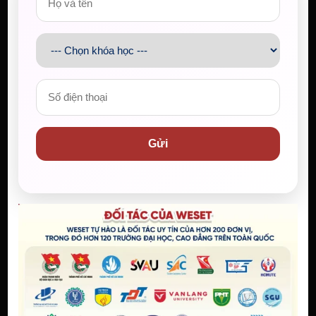
Học Tập Chất Lượng
06/08/2026
Học IELTS 7.0 Từ Gốc Cùng WESET: Học
Viên Đại học Luật TP.HCM Đạt 7.0 IELTS
06/08/2026
Gửi
WESET Đồng Hành Cùng Chiến Sĩ Mùa
Hè Xanh Trường Đại học Khoa học Tự
nhiên, ĐHQG-HCM
06/08/2026
WESET ENGLISH CENTER
Học viên
Khóa học
IELTS cam kết đầu ra