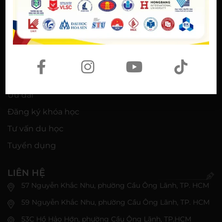
Thi thử IELTS
Học bổng IELTS sinh viên
Speaking Club
Lịch khai giảng
Kiến thức
Ưu đãi
Đăng ký khóa học
Tư vấn du học
Tuyển dụng
LIÊN HỆ
57 Nguyễn Khắc Nhu, phường Cầu Ông Lãnh, TP. HCM
59 Nguyễn Khắc Nhu, phường Cầu Ông Lãnh, TP. HCM
53C Hồ Hảo Hớn, phường Cầu Ông Lãnh, TP.HCM