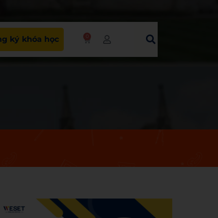
0
g ký khóa học