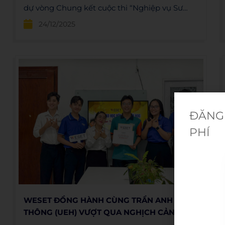
dự vòng Chung kết cuộc thi “Nghiệp vụ Sư
phạm – Năm 2025” với vai trò đối tác chiến
24/12/2025
lược, đồng hành hỗ trợ thí sinh và góp phần
nâng cao năng lực ngoại ngữ, giúp sinh viên
sư phạm sẵn sàng hội nhập và đáp ứng yêu
cầu nghề nghiệp
ĐĂNG 
PHÍ
WESET ĐỒNG HÀNH CÙNG TRẦN ANH
THÔNG (UEH) VƯỢT QUA NGHỊCH CẢNH