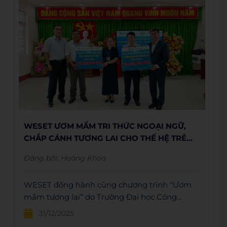
WESET ƯƠM MẦM TRI THỨC NGOẠI NGỮ,
CHẮP CÁNH TƯƠNG LAI CHO THẾ HỆ TRẺ
VIỆT NAM
Đăng bởi:
Hoàng Khoa
WESET đồng hành cùng chương trình “Ươm
mầm tương lai” do Trường Đại học Công
Thương TP.HCM (HUIT) tổ chức tại nhiều địa
31/12/2025
phương trên cả nước, với mong muốn lan tỏa