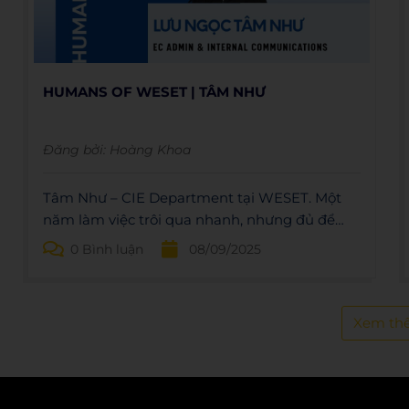
HUMANS OF WESET | TÂM NHƯ
Đăng bởi:
Hoàng Khoa
Tâm Như – CIE Department tại WESET. Một
năm làm việc trôi qua nhanh, nhưng đủ để
mình trưởng thành và thay đổi rõ rệt.
0 Bình luận
08/09/2025
Xem th