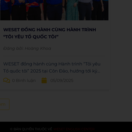
WESET ĐỒNG HÀNH CÙNG HÀNH TRÌNH
“TÔI YÊU TỔ QUỐC TÔI”
Đăng bởi:
Hoàng Khoa
WESET đồng hành cùng Hành trình “Tôi yêu
Tổ quốc tôi” 2025 tại Côn Đảo, hướng tới kỷ
niệm 80 năm Cách mạng Tháng Tám và
0 Bình luận
05/09/2025
Quốc khánh 2/9.
êm
© BẢN QUYỀN THUỘC VỀ
WESET ENGLISH CENTER