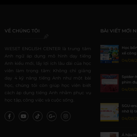
VỀ CHÚNG TÔI
BÀI VIẾT MỚI 
Học bổn
WESET ENGLISH CENTER là trung tâm
xế công 
Anh ngữ áp dụng mô hình dạy tiếng
đồng tạ
04/08/
Anh kiểu mới, lấy lợi ích lâu dài của học
viên làm trọng tâm: Không chỉ giảng
Spider-
dạy 4 kỹ năng tiếng Anh như một bài
phim đư
học, chúng tôi còn giúp học viên biết
lại thời
04/08/
cách áp dụng tiếng Anh nhằm phục vụ
học tập, công việc và cuộc sống.
SGU-ers 
nhờ lộ t
WESET
04/08/
Á hậu H