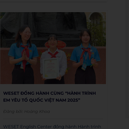
thành đơn vị đồng hành trong các hoạt động
nâng cao năng lực ngoại ngữ cho sinh viên.
Thông qua hợp tác, WESET triển khai nhiều
chương trình học tập, chia sẻ và phát triển kỹ
năng tiếng Anh, góp phần mở rộng cơ hội học
tập, nghiên cứu và hội nhập quốc tế cho sinh
viên Khoa học Tự nhiên.
WESET ĐỒNG HÀNH CÙNG “HÀNH TRÌNH
EM YÊU TỔ QUỐC VIỆT NAM 2025”
Đăng bởi:
Hoàng Khoa
WESET English Center đồng hành Hành trình