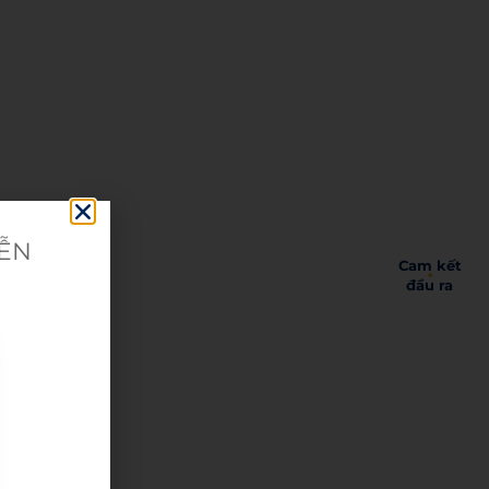
IỄN
Cam kết
đầu ra