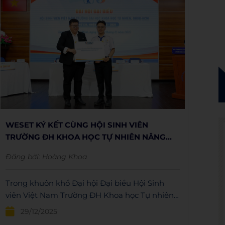
WESET KÝ KẾT CÙNG HỘI SINH VIÊN
TRƯỜNG ĐH KHOA HỌC TỰ NHIÊN NÂNG
CAO NĂNG LỰC NGOẠI NGỮ CHO THẾ HỆ
Đăng bởi:
Hoàng Khoa
SINH VIÊN
Trong khuôn khổ Đại hội Đại biểu Hội Sinh
viên Việt Nam Trường ĐH Khoa học Tự nhiên –
ĐHQG-HCM lần thứ XIII, WESET chính thức ký
29/12/2025
kết hợp tác cùng Hội Sinh viên Nhà trường, trở