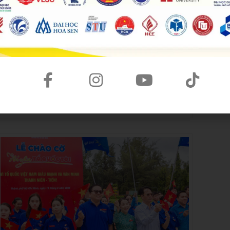
HỘI NGHỊ CHI ĐOÀN CÔNG TY TNHH WESET
ENGLISH CENTER NHIỆM KỲ 2025 – 2027
Đăng bởi:
Hoàng Khoa
Hội nghị Chi đoàn Công ty TNHH WESET
English Center nhiệm kỳ 2025 - 2027 đã diễn
ra thành công tốt đẹp với sự tham gia của
0 Bình luận
09/10/2025
đoàn viên, thanh niên Chi đoàn.