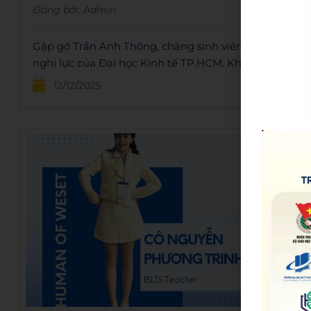
Đăng bởi:
Admin
Gặp gỡ Trần Anh Thông, chàng sinh viên đầy
nghị lực của Đại học Kinh tế TP.HCM. Không
chỉ là thủ khoa đầu vào, Thông còn xuất sắc
12/12/2025
đoạt giải Nhất cuộc thi Sáng tạo Khoa học Kỹ
thuật.