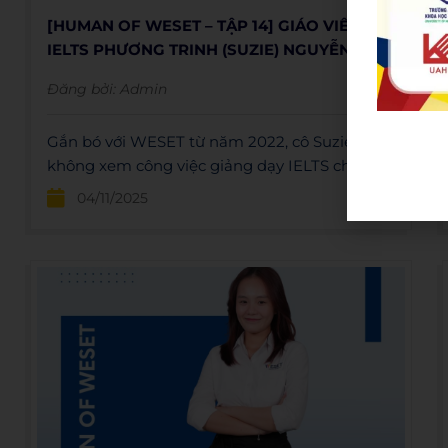
[HUMAN OF WESET – TẬP 14] GIÁO VIÊN
IELTS PHƯƠNG TRINH (SUZIE) NGUYỄN
Đăng bởi:
Admin
Gắn bó với WESET từ năm 2022, cô Suzie
không xem công việc giảng dạy IELTS chỉ đơn
thuần là một nghề, mà là một sứ mệnh. Từ
04/11/2025
những bạn học viên rụt rè không dám cất
tiếng nói, đến những bạn loay hoay mãi ở
band 5.0, hành trình đồng hành cùng họ chính
là động lực để cô tiếp tục.