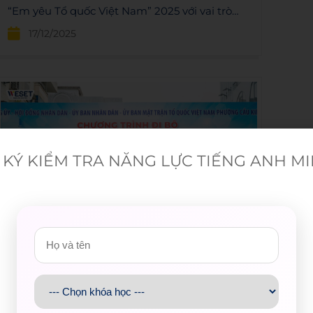
“Em yêu Tổ quốc Việt Nam” 2025 với vai trò
đơn vị trao học bổng, trao tặng 253 suất học
17/12/2025
bổng tiếng Anh trị giá hơn 2,4 tỷ đồng cho đội
viên, thiếu nhi có hoàn cảnh khó khăn và
thành tích tốt. Qua hoạt động này, WESET lan
tỏa giá trị giáo dục, tiếp sức thế hệ trẻ và
khẳng định trách nhiệm xã hội trong sứ mệnh
giáo dục cộng đồng.
KÝ KIỂM TRA NĂNG LỰC TIẾNG ANH M
ĐI BỘ ĐỒNG HÀNH 2025 – HÀNH TRÌNH YÊU
THƯƠNG CÙNG WESET