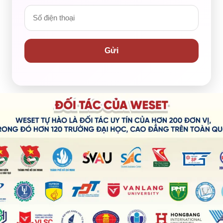
Đăng bởi:
Hoàng Khoa
Sáng ngày 7-12, WESET đã cùng tham gia
chương trình “Đi bộ đồng hành vận động Quỹ
Gửi
xã hội phường Cầu Kiệu”, một hoạt động
08/12/2025
mang ý nghĩa sâu sắc trong việc kết nối cộng
đồng và lan tỏa tinh thần sẻ chia.