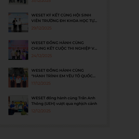
31/12/2025
WESET KÝ KẾT CÙNG HỘI SINH
VIÊN TRƯỜNG ĐH KHOA HỌC TỰ
NHIÊN NÂNG CAO NĂNG LỰC
29/12/2025
NGOẠI NGỮ CHO THẾ HỆ SINH
VIÊN
WESET ĐỒNG HÀNH CÙNG
CHUNG KẾT CUỘC THI NGHIỆP VỤ
SƯ PHẠM 2025
24/12/2025
WESET ĐỒNG HÀNH CÙNG
“HÀNH TRÌNH EM YÊU TỔ QUỐC
VIỆT NAM 2025”
17/12/2025
WESET đồng hành cùng Trần Anh
Thông (UEH) vượt qua nghịch cảnh
12/12/2025