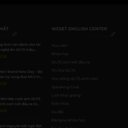
NHẤT
WESET ENGLISH CENTER
g Anh văn dành cho tài
Học viên
nghệ lên tới 10 triệu
Khóa học
i WESET
2026
IELTS cam kết đầu ra
Thi thử IELTS
Man: Brand New Day – Bộ
ợc kỳ vọng đưa MCU trở
Học bổng IELTS sinh viên
 kỳ đỉnh cao
2026
Speaking Club
Lịch khai giảng
liên tiếp vượt aim IELTS
Kiến thức
rình cam kết đầu ra từ
2026
Ưu đãi
Đăng ký khóa học
ạnh Nguyên bất ngờ đột