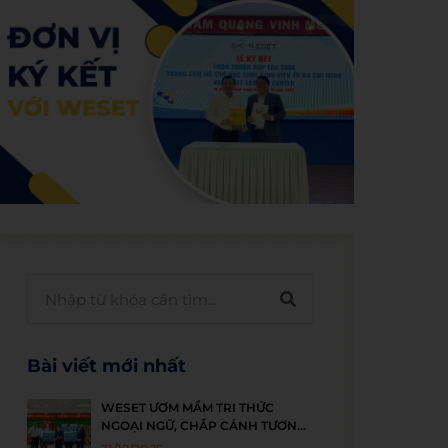
Bài viết mới nhất
WESET ƯƠM MẦM TRI THỨC
NGOẠI NGỮ, CHẮP CÁNH TƯƠNG
LAI CHO THẾ HỆ TRẺ VIỆT NAM