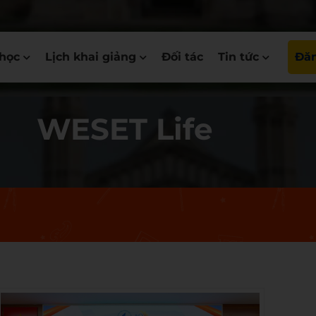
học
Lịch khai giảng
Đối tác
Tin tức
Đăn
WESET Life