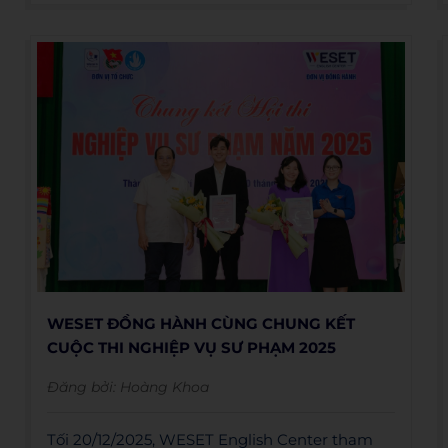
tri thức ngoại ngữ và cơ hội học tập bình đẳng
cho thế hệ trẻ Việt Nam. Thông qua việc trao
tặng hàng trăm suất học bổng luyện tiếng
Anh cho học sinh có hoàn cảnh khó khăn tại
các tỉnh như Gia Lai, Đắk Lắk, Khánh Hòa, Tây
Ninh và Cà Mau, WESET góp phần tiếp thêm
động lực để các em tự tin vươn xa, hội nhập và
hướng đến một tương lai rộng mở hơn.
WESET ĐỒNG HÀNH CÙNG CHUNG KẾT
CUỘC THI NGHIỆP VỤ SƯ PHẠM 2025
Đăng bởi:
Hoàng Khoa
Tối 20/12/2025, WESET English Center tham