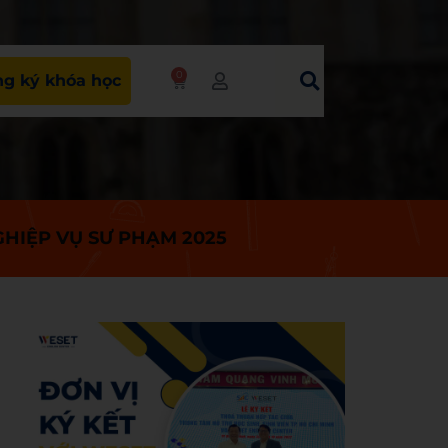
0
g ký khóa học
HIỆP VỤ SƯ PHẠM 2025