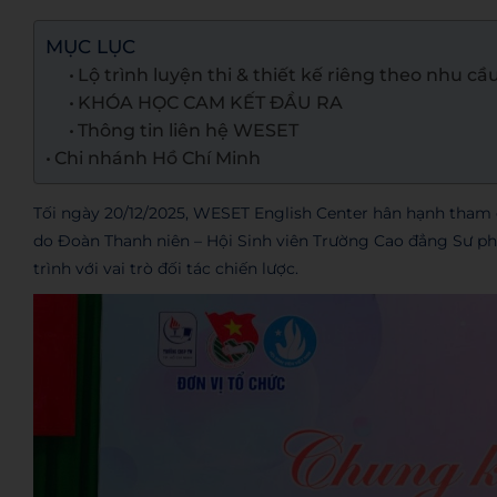
MỤC LỤC
Lộ trình luyện thi & thiết kế riêng theo nhu cầ
KHÓA HỌC CAM KẾT ĐẦU RA
Thông tin liên hệ WESET
Chi nhánh Hồ Chí Minh
Tối ngày 20/12/2025, WESET English Center hân hạnh tham
do Đoàn Thanh niên – Hội Sinh viên Trường Cao đẳng Sư 
trình với vai trò đối tác chiến lược.