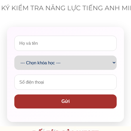
KÝ KIỂM TRA NĂNG LỰC TIẾNG ANH M
tụ những gương mặt tiêu biểu nhất, thể hiện rõ bản lĩnh, kỹ
 sư phạm.
Gửi