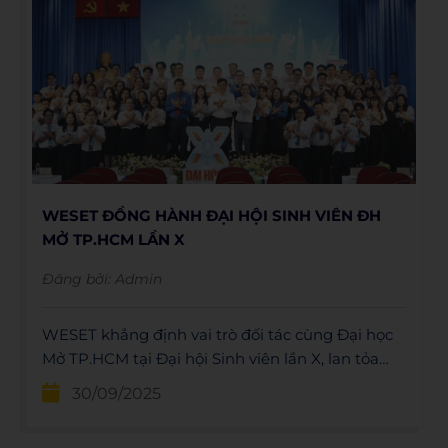
WESET ĐỒNG HÀNH ĐẠI HỘI SINH VIÊN ĐH
MỞ TP.HCM LẦN X
Đăng bởi:
Admin
WESET khẳng định vai trò đối tác cùng Đại học
Mở TP.HCM tại Đại hội Sinh viên lần X, lan tỏa
tiếng Anh và hỗ trợ sinh viên hội nhập quốc tế.
30/09/2025