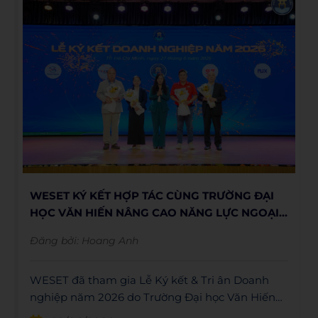
WESET KÝ KẾT HỢP TÁC CÙNG TRƯỜNG ĐẠI
HỌC VĂN HIẾN NÂNG CAO NĂNG LỰC NGOẠI
NGỮ CHO SINH VIÊN
Đăng bởi:
Hoang Anh
WESET đã tham gia Lễ Ký kết & Tri ân Doanh
nghiệp năm 2026 do Trường Đại học Văn Hiến
tổ chức, chính thức trở thành đối tác đồng hành