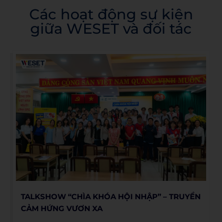
Các hoạt động sự kiện
giữa WESET và đối tác​
TALKSHOW “CHÌA KHÓA HỘI NHẬP” – TRUYỀN
CẢM HỨNG VƯƠN XA