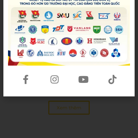
WESET KÝ KẾT HỢP TÁC NGOẠI NGỮ VỚI ĐH
HỒNG BÀNG
Đăng bởi:
Admin
Trong khuôn khổ Ngày hội Việc làm - Job Fair
2026 do Trường Đại học Quốc tế Hồng Bàng
(HIU) tổ chức, WESET English Center đã chính
14/01/2026
thức ký kết thỏa thuận hợp tác, đánh dấu một
bước tiến quan trọng trong hành trình đồng
hành cùng sinh viên trên con đường nâng cao
Xem thêm
năng lực ngoại ngữ và phát triển sự nghiệp bền
vững.