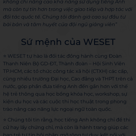
không chỉ nâng cao khả năng sử dụng tiếng Anh
mà còn tự tin hơn trong việc giao tiếp và hợp tác với
đối tác quốc tế. Chúng tôi đánh giá cao sự đầu tư
bài bản và tâm huyết của đội ngũ giảng viên”
Sứ mệnh của WESET
⭐ WESET tự hào là đối tác đồng hành cùng Đoàn
Thanh Niên Bộ GD-ĐT, Thành đoàn – Hội Sinh Viên
TP.HCM, các tổ chức công tác xã hội (CTXH) các cấp,
cùng nhiều trường Đại học, Cao đẳng và THPT trên cả
nước, góp phần đưa tiếng Anh đến gần hơn với thế
hệ trẻ thông qua học bổng khóa học, workshop, sự
kiện du học và các cuộc thi học thuật trong phong
trào nâng cao năng lực ngoại ngữ toàn quốc.
⭐ Chúng tôi tin rằng, học tiếng Anh không chỉ để thi
cử hay lấy chứng chỉ, mà còn là hành trang giúp các
bạn trẻ tự tin hội nhập, mở rộng tư duy, kết nối với