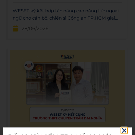
WESET ký kết hợp tác nâng cao năng lực ngoại
ngữ cho cán bộ, chiến sĩ Công an TP.HCM giai
đoạn 2026–2028, hướng tới hội nhập quốc tế và
28/06/2026
chuyên nghiệp.