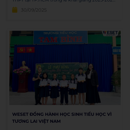
lan tỏa tinh thần học tập và nâng cao ngoại ngữ.
30/09/2025
WESET ĐỒNG HÀNH HỌC SINH TIỂU HỌC VÌ
TƯƠNG LAI VIỆT NAM