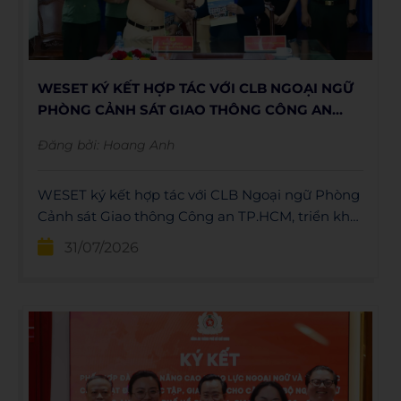
WESET KÝ KẾT HỢP TÁC VỚI CLB NGOẠI NGỮ
PHÒNG CẢNH SÁT GIAO THÔNG CÔNG AN
TP.HCM
Đăng bởi:
Hoang Anh
WESET ký kết hợp tác với CLB Ngoại ngữ Phòng
Cảnh sát Giao thông Công an TP.HCM, triển khai
đào tạo tiếng Anh chuyên ngành và nhiều hoạt
31/07/2026
động phát triển năng lực ngoại ngữ.