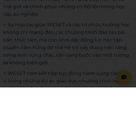
thế giới và chinh phục những cơ hội lớn trong học
tập, sự nghiệp.
⭐ Sự hợp tác giữa WESET và các tổ chức, trường học
không chỉ mang đến các chương trình đào tạo bài
bản, thực tiễn, mà còn khơi dậy động lực học tập,
truyền cảm hứng để thế hệ trẻ xây dựng nền tảng
tiếng Anh vững chắc, sẵn sàng bước vào một tương
lai không biên giới.
⭐ WESET cam kết tiếp tục đồng hành cùng các đơn
vị trong những dự án giáo dục, chương trình huấn
luyện chuyên sâu, mang đến ngày càng nhiều hoạt
động nâng cao tiếng Anh cho các bạn trẻ trong thời
gian tới. Cùng nhau, chúng ta sẽ tạo nên một thế hệ
trẻ tự tin, bản lĩnh và sẵn sàng vươn ra biển lớn! 🌎✨