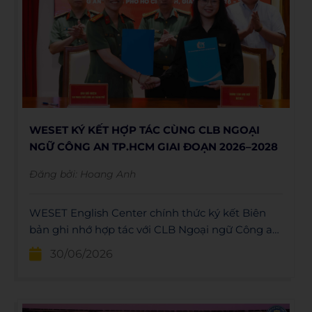
WESET KÝ KẾT HỢP TÁC CÙNG CLB NGOẠI
NGỮ CÔNG AN TP.HCM GIAI ĐOẠN 2026–2028
Đăng bởi:
Hoang Anh
WESET English Center chính thức ký kết Biên
bản ghi nhớ hợp tác với CLB Ngoại ngữ Công an
TP.HCM giai đoạn 2026–2028 nhằm triển khai
30/06/2026
các chương trình đào tạo tiếng Anh, xây dựng
học liệu chuyên ngành và tổ chức nhiều hoạt
động học thuật.