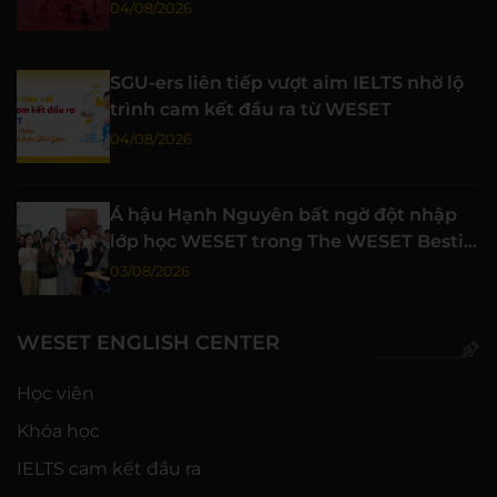
đỉnh cao
04/08/2026
SGU-ers liên tiếp vượt aim IELTS nhờ lộ
trình cam kết đầu ra từ WESET
04/08/2026
Á hậu Hạnh Nguyên bất ngờ đột nhập
lớp học WESET trong The WESET Bestie
tập 3
03/08/2026
WESET ENGLISH CENTER
Học viên
Khóa học
IELTS cam kết đầu ra