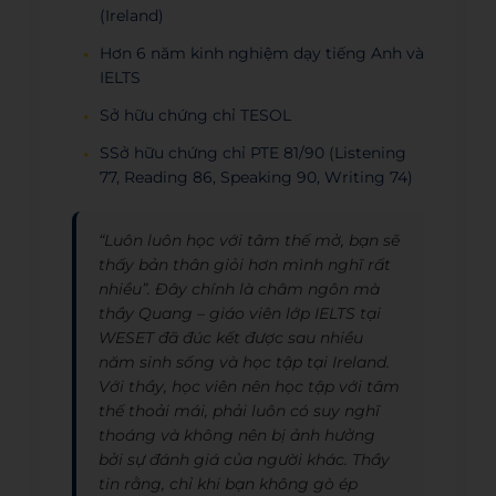
(Ireland)
Hơn 6 năm kinh nghiệm dạy tiếng Anh và
IELTS
Sở hữu chứng chỉ TESOL
SSở hữu chứng chỉ PTE 81/90 (Listening
77, Reading 86, Speaking 90, Writing 74)
“Luôn luôn học với tâm thế mở, bạn sẽ
thấy bản thân giỏi hơn mình nghĩ rất
nhiều”. Đây chính là châm ngôn mà
thầy Quang – giáo viên lớp IELTS tại
WESET đã đúc kết được sau nhiều
năm sinh sống và học tập tại Ireland.
Với thầy, học viên nên học tập với tâm
thế thoải mái, phải luôn có suy nghĩ
thoáng và không nên bị ảnh hưởng
bởi sự đánh giá của người khác. Thầy
tin rằng, chỉ khi bạn không gò ép