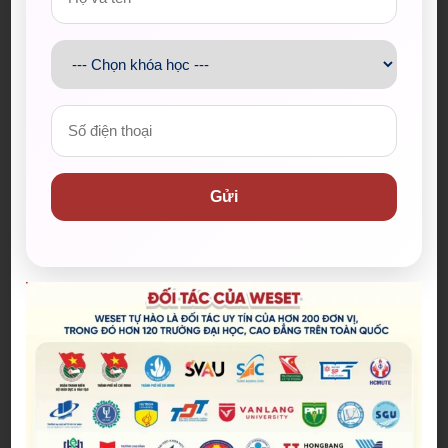
Khóa Pre Intermediate: Đầu ra 4.0
Khóa IELTS Intermediate: Đầu ra 5.0
Khóa IELTS Upper – Intermediate: Đầu ra
6.0
Khóa IELTS Advanced – Cam kết đầu ra
6.5+
Khóa học IELTS Cấp tốc (Intensive)
Gửi
Xem chi tiết thêm tại:
Khóa học Ielts theo lộ
trình
Khóa học tiếng Anh giao tiếp WE TALK của
WESET English Center được thiết kế theo lộ
trình từ cơ bản đến nâng cao, dành cho mọi
nhu cầu. Chương trình là bước đệm quan
trọng cho học viên trang bị nền tảng kỹ năng
và kiến thức cần thiết để giao tiếp bằng tiếng
Anh trở nên thuận lợi, chính xác và tự nhiên