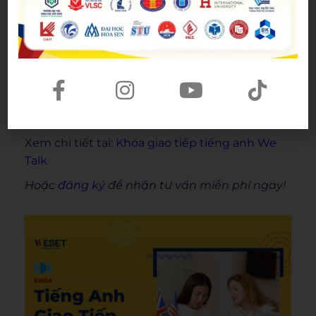
hơn.
Các khóa học tại Weset:
Khóa học giao tiếp cơ bản
Khóa học giao tiếp nâng cao
Khóa học giao tiếng tiếng anh với người
bản chữ
Xem chi tiết tại:
Khóa giao tiếp tiếng anh We
Talk
Hoặc
đăng ký
để nhận tư vấn miễn phí ngay!