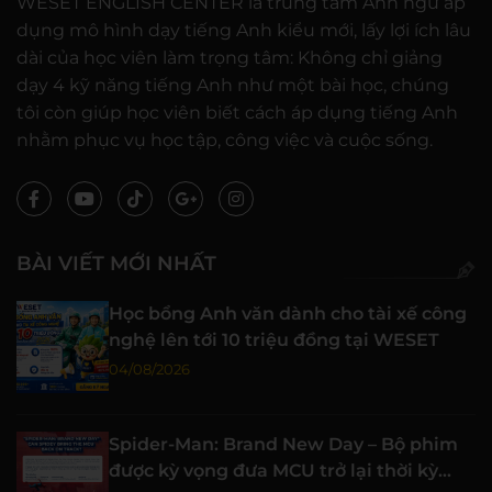
WESET ENGLISH CENTER là trung tâm Anh ngữ áp
dụng mô hình dạy tiếng Anh kiểu mới, lấy lợi ích lâu
dài của học viên làm trọng tâm: Không chỉ giảng
dạy 4 kỹ năng tiếng Anh như một bài học, chúng
tôi còn giúp học viên biết cách áp dụng tiếng Anh
nhằm phục vụ học tập, công việc và cuộc sống.
BÀI VIẾT MỚI NHẤT
Học bổng Anh văn dành cho tài xế công
nghệ lên tới 10 triệu đồng tại WESET
04/08/2026
Spider-Man: Brand New Day – Bộ phim
được kỳ vọng đưa MCU trở lại thời kỳ