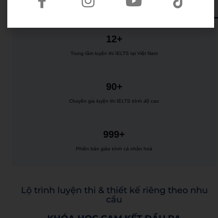
12+
Trung tâm luyện thi IELTS tại Việt Nam
90+
Chuyên gia luyện thi IELTS trình độ cao
999+
Phiên bản giáo trình cá nhân hoá
Lộ trình luyện thi & thiết kế riêng theo nhu
cầu