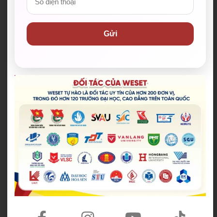
✅ Cam kết IELTS/TOEIC/PTE đầu ra bằng văn bản.
Hỗ trợ lệ phí thi lên đến 100%
Gửi
✅ Đội ngũ giáo viên có điểm IELTS trung bình từ
8.0+, có chứng chỉ sư phạm/ TESOL/ CELTA
Nhận combo quà và ưu đãi lên đến 10.000.000đ khi
đăng ký khóa học (*)
ĐĂNG KÝ NHẬN HỌC BỔNG