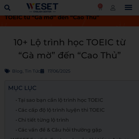
0
Trang chủ
Tin tức
10+ Lộ trình học
TOEIC từ “Gà mờ” đến “Cao Thủ”
10+ Lộ trình học TOEIC từ
“Gà mờ” đến “Cao Thủ”
Blog
,
Tin Tức
17/06/2025
MỤC LỤC
Tại sao bạn cần lộ trình học TOEIC
Các cấp độ lộ trình luyện thi TOEIC
Chi tiết từng lộ trình
Các vấn đề & Câu hỏi thường gặp