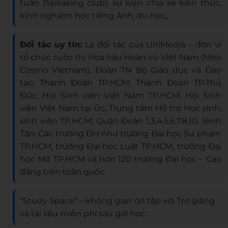
tuần (Speaking club); sự kiện chia sẻ kiến thức,
kinh nghiệm học tiếng Anh, du học,…
Đối tác uy tín:
Là đối tác của UniMedia – đơn vị
tổ chức cuộc thi Hoa hậu Hoàn vũ Việt Nam (Miss
Cosmo Vietnam), Đoàn TN Bộ Giáo dục và Đào
tạo; Thành Đoàn TP.HCM; Thành Đoàn TP.Thủ
Đức; Hội Sinh viên Việt Nam TP.HCM; Hội Sinh
viên Việt Nam tại Úc; Trung tâm Hỗ trợ Học sinh,
sinh viên TP.HCM; Quận Đoàn 1,3,4,5,6,7,8,10, Bình
Tân; Các trường ĐH như trường Đại học Sư phạm
TP.HCM, trường Đại học Luật TP.HCM, trường Đại
học Mở TP.HCM và hơn 120 trường Đại học – Cao
đẳng trên toàn quốc.
“Study Space” – không gian ôn tập với Trợ giảng
và tài liệu miễn phí sau giờ học.