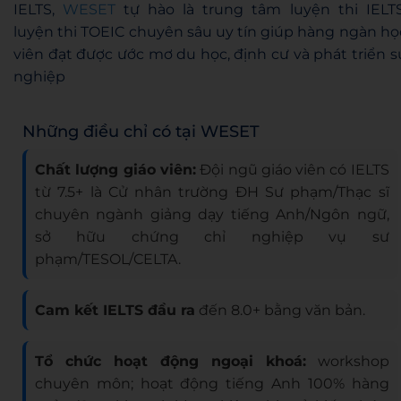
IELTS,
WESET
tự hào là trung tâm luyện thi IELTS
luyện thi TOEIC chuyên sâu uy tín giúp hàng ngàn họ
viên đạt được ước mơ du học, định cư và phát triển s
nghiệp
Những điều chỉ có tại WESET
Chất lượng giáo viên:
Đội ngũ giáo viên có IELTS
từ 7.5+ là Cử nhân trường ĐH Sư phạm/Thạc sĩ
chuyên ngành giảng dạy tiếng Anh/Ngôn ngữ,
sở hữu chứng chỉ nghiệp vụ sư
phạm/TESOL/CELTA.
Cam kết IELTS đầu ra
đến 8.0+ bằng văn bản.
Tổ chức hoạt động ngoại khoá:
workshop
chuyên môn; hoạt động tiếng Anh 100% hàng