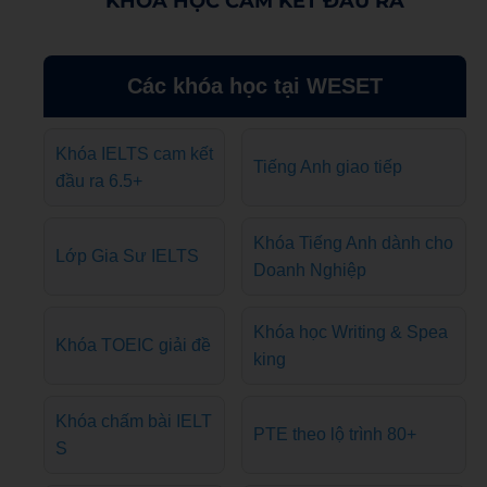
KHÓA HỌC CAM KẾT ĐẦU RA
Các khóa học tại WESET
Khóa IELTS cam kết
Tiếng Anh giao tiếp
đầu ra 6.5+
Khóa Tiếng Anh dành cho
Lớp Gia Sư IELTS
Doanh Nghiệp
Khóa học Writing & Spea
Khóa TOEIC giải đề
king
Khóa chấm bài IELT
PTE theo lộ trình 80+
S