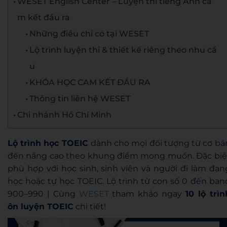
WESET English Center – Luyện thi tiếng Anh ca
m kết đầu ra
Những điều chỉ có tại WESET
Lộ trình luyện thi & thiết kế riêng theo nhu cầ
u
KHÓA HỌC CAM KẾT ĐẦU RA
Thông tin liên hệ WESET
Chi nhánh Hồ Chí Minh
Lộ trình học TOEIC
dành cho mọi đối tượng từ cơ bả
đến nâng cao theo khung điểm mong muốn. Đặc biệ
phù hợp với học sinh, sinh viên và người đi làm đan
học hoặc tự học TOEIC. Lộ trình từ con số 0 đến ban
900–990 | Cùng
WESET
tham khảo ngay
10 lộ trìn
ôn luyện TOEIC
chi tiết!