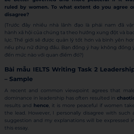
ruled by women. To what extent do you agree o
disagree?
(Trước đây nhiều nhà
lãnh đạo
là phái nam đã vậ
hành xã hội của chúng ta theo hướng xung đột và bạ
lực. Thế giới sẽ được quản lý tốt hơn và bình yên hơ
nếu phụ nữ đứng đầu. Bạn đồng ý hay không đồng 
đến mức nào với quan điểm đó?)
Bài mẫu IELTS Writing Task 2 Leadershi
– Sample
A recent and common viewpoint agrees that mal
dominance in leadership has often resulted in
chaoti
results and
hence
, it is more peaceful if women tak
the lead. However, I personally disagree with such 
suggestion and my explanations will be expressed i
this essay.