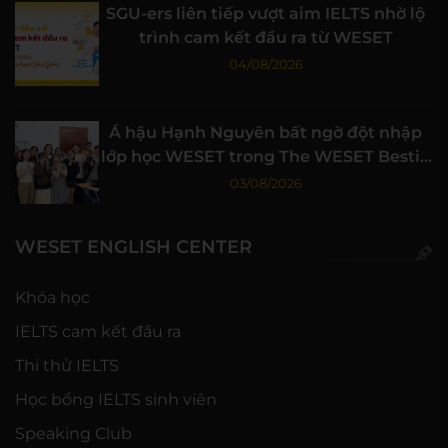
SGU-ers liên tiếp vượt aim IELTS nhờ lộ
trình cam kết đầu ra từ WESET
04/08/2026
Á hậu Hạnh Nguyên bất ngờ đột nhập
lớp học WESET trong The WESET Bestie
tập 3
03/08/2026
WESET ENGLISH CENTER
Khóa học
IELTS cam kết đầu ra
Thi thử IELTS
Học bổng IELTS sinh viên
Speaking Club