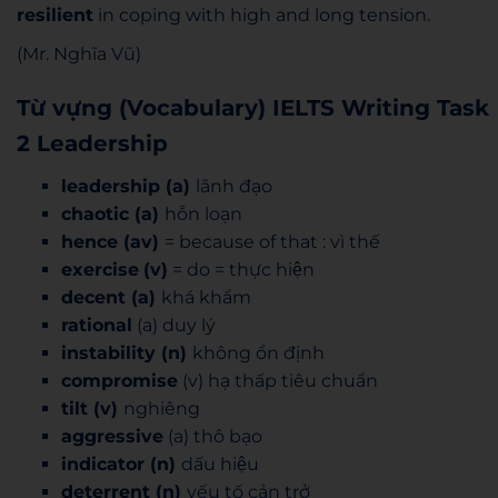
resilient
in coping with high and long tension.
(Mr. Nghĩa Vũ)
Từ vựng (Vocabulary) IELTS Writing Task
2 Leadership
leadership
(a)
lãnh đạo
chaotic (a)
hỗn loạn
hence (av)
= because of that : vì thế
exercise
(v)
= do = thực hiện
decent (a)
khá khẩm
rational
(a) duy lý
instability (n)
không ổn định
compromise
(v) hạ thấp tiêu chuẩn
tilt (v)
nghiêng
aggressive
(a) thô bạo
indicator (n)
dấu hiệu
deterrent (n)
yếu tố cản trở