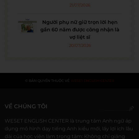
21/07/2026
Người phụ nữ giữ trọn lời hẹn
gần 60 năm được công nhận là
vợ liệt sĩ
20/07/2026
© BẢN QUYỀN THUỘC VỀ
WESET ENGLISH CENTER
VỀ CHÚNG TÔI
WESET ENGLISH CENTER là trung tâm Anh ngữ áp
dụng mô hình dạy tiếng Anh kiểu mới, lấy lợi ích lâu
dài của học viên làm trọng tâm: Không chỉ giảng