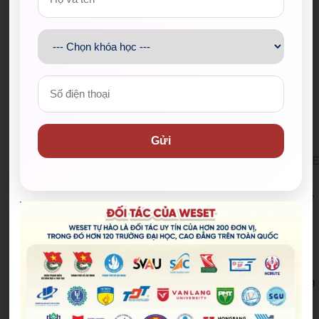
liệu quý giá để bạn paraphrase đề bài đấy.
Bước 3: Ghi chú và thực hành
Cẩn thận ghi lại những gì rút ra được
Cố gắng học các ghi chú đó trong ngày
Tìm đề bài tương tự để làm lại với những kiến
thức học được ở bài mẫu
Gửi
Hy vọng những chia sẻ trên đây sẽ giúp bạn đọc
không còn bỡ ngỡ khi gặp chủ đề Leadership trong
I
LTS Writing Task 2
– một topic tuy lạ nhưng rất có ý
nghĩa trong cuộc sống. Đừng quên nhấn
Đăng ký
để
cập nhật các
bài mẫu
và
tips luyện IELTS
mới nhất từ
WESET bạn nhé!
Có thể bạn quan tâm:
IELTS Writing Task 2 Topics
: Top 30 chủ đề thông
dụng