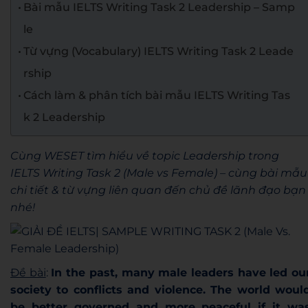
Bài mẫu IELTS Writing Task 2 Leadership – Samp
le
Từ vựng (Vocabulary) IELTS Writing Task 2 Leade
rship
Cách làm & phân tích bài mẫu IELTS Writing Tas
k 2 Leadership
Cùng WESET tìm hiểu về topic Leadership trong
IELTS Writing Task 2 (Male vs Female) – cùng bài mẫu
chi tiết & từ vựng liên quan đến chủ đề lãnh đạo bạn
nhé!
Đề bài
:
In
the past, many male leaders have led ou
society to conflicts and violence. The world woul
be better governed and more peaceful if it wa