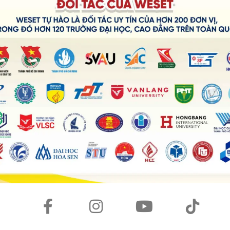
từng chủ đề Part 3.
 not?
lutionized the way we live and work, by helping us to communicate
tion quickly and easily. For instance, we can now use
 research or book appointments without having to go to a
ficient. For example, we can now use GPS to get directions, or
past, people had to rely on maps and their memory to get
logy?
s easier and more efficient. For example, we can now do our
a holiday online without having to go through a travel agent.
ith friends and family who live far away.
e and make us lazy. For instance, we can now order food to be
 and cook. This can lead to us eating unhealthy foods and not
pent on technology can lead to social isolation as we stop