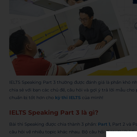
IELTS Speaking Part 3 thường được đánh giá là phần khó n
chia sẻ với bạn các chủ đề, câu hỏi và gợi ý trả lời mẫu ch
chuẩn bị tốt hơn cho
kỳ thi IELTS
của mình!
IELTS Speaking Part 3 là gì?
Bài thi Speaking được chia thành 3 phần:
Part 1
, Part 2 và 
câu hỏi về nhiều topic khác nhau. Bộ câu hỏi được thiết kế 