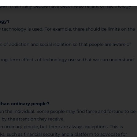
s shown that many people have become so reliant on technology
ogy?
 technology is used. For example, there should be limits on the
 of addiction and social isolation so that people are aware of
e long-term effects of technology use so that we can understand
 than ordinary people?
s on the individual. Some people may find fame and fortune to be
by the attention they receive.
n ordinary people, but there are always exceptions. This is
, such as financial security and a platform to advocate for