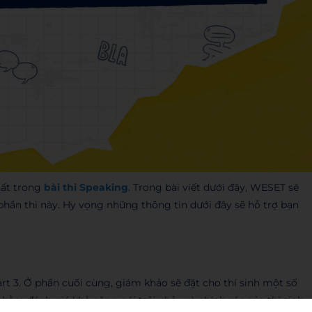
hất trong
bài thi Speaking
. Trong bài viết dưới đây, WESET sẽ
o phần thi này. Hy vọng những thông tin dưới đây sẽ hỗ trợ bạn
Part 3. Ở phần cuối cùng, giám khảo sẽ đặt cho thí sinh một số
nhằm đánh giá khả năng nói trôi chảy và chính xác của thí sinh