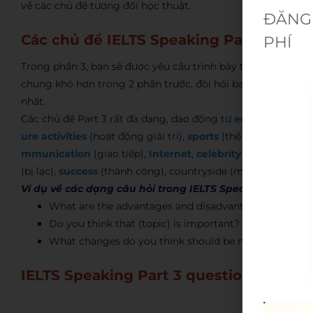
về các chủ đề tương đối học thuật.
ĐĂNG 
Các chủ đề IELTS Speaking Part 3
PHÍ
Trong phần 3, bạn sẽ được yêu cầu trình bày tròng thời gian
chung khó hơn trong 2 phần trước, đòi hỏi bạn phải có vốn 
nhất.
Các chủ đề Part 3 rất đa dạng, dao động từ
education
(giáo
ure activities
(hoạt động giải trí),
sports
(thể thao),
family
(
mmunication
(giao tiếp),
Internet
,
celebrity
(người nổi tiế
(bị lạc),
success
(thành công), countryside (miền quê),
tran
Ví dụ về các dạng câu hỏi trong IELTS Speaking Part 3:
What are the advantages and disadvantages of (topic
Do you think that (topic) is important? Why or why n
What changes do you think should be made to (topic
IELTS Speaking Part 3 questions – wit