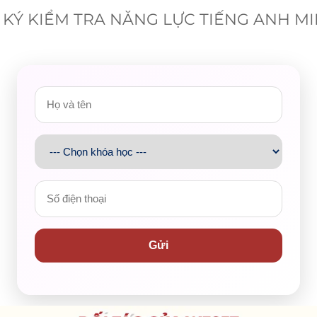
KÝ KIỂM TRA NĂNG LỰC TIẾNG ANH M
 từ 1-2 phút cho từng chủ đề được chọn. Câu hỏi Part 3 nhìn
kiến thức, từ vựng và khả năng lập luận nhất định để làm tốt
 dục),
study
(việc học)
work/ job
(công việc),
travel
(du lịch),
lei
gia đình),
friends
(bạn bè),
health
(sức khỏe),
festival
(lễ hội),
co
ng), v.v… Những topic ít gặp hơn có thể kể đến như: getting lost
sportation
(giao thông),
weekend
(cuối tuần), v.v…
)?
ot?
)?
Gửi
h sample answers