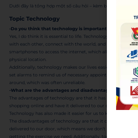
Dưới đây là tổng hợp một số câu hỏi – kèm bài mẫu – theo 
Topic Technology
-Do you think that technology is important? Why or why
Yes, I do think it is essential to life. Technology has revo
with each other, connect with the world, and access informa
smartphones to access the internet, which allows us to do
physical location.
Additionally, technology makes our lives easier and more ef
set alarms to remind us of necessary appointments. In the 
around, which was often unreliable.
-What are the advantages and disadvantages of techno
The advantages of technology are that it has made our live
shopping online and have it delivered to our door, or book 
Technology has also made it easier for us to keep in touch w
The disadvantages of technology are that it can be addictiv
delivered to our door, which means we don’t have to go out
getting the exercise we need. Additionally, too much time s