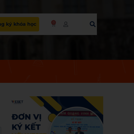
0
g ký khóa học