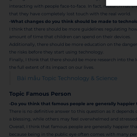
interacting with people face-to-face. In fact, research ha
that they have completely lost touch with the real world.
-What changes do you think should be made to technol
I think that there should be more guidelines regulating how
amount of time that children can spend on their devices.
Additionally, there should be more education on the dangers
the risks before they start using technology.
Finally, I think that there should be more research into th
the full extent of its impact on our lives.
Bài mẫu Topic Technology & Science
Topic Famous Person
-Do you think that famous people are generally happier
There is no definitive answer to this question as it depend
a blessing, while others may feel overwhelmed and stressed 
Overall, I think that famous people are generally happier tha
because being in the public eye often comes with many perks