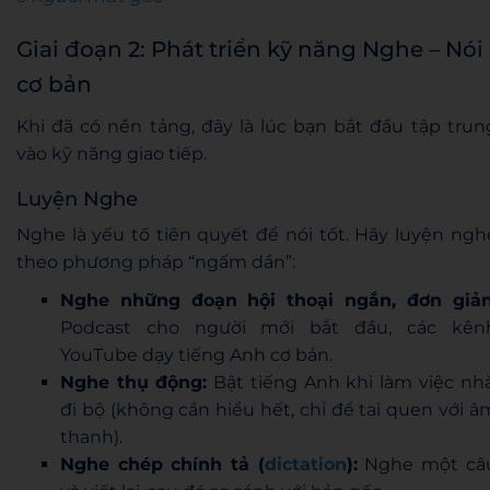
Giai đoạn 2: Phát triển kỹ năng Nghe – Nói
cơ bản
Khi đã có nền tảng, đây là lúc bạn bắt đầu tập trun
vào kỹ năng giao tiếp.
Luyện Nghe
Nghe là yếu tố tiên quyết để nói tốt. Hãy luyện ngh
theo phương pháp “ngấm dần”:
Nghe những đoạn hội thoại ngắn, đơn giản
Podcast cho người mới bắt đầu, các kên
YouTube dạy tiếng Anh cơ bản.
Nghe thụ động:
Bật tiếng Anh khi làm việc nhà
đi bộ (không cần hiểu hết, chỉ để tai quen với â
thanh).
Nghe chép chính tả (
dictation
):
Nghe một câ