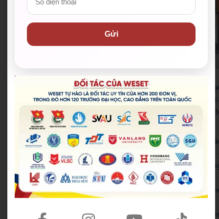
Gửi
WESET English Center
Với nhiều năm kinh nghiệm trong lĩnh vực đào tạ
tiếng Anh và luyện thi IELTS, WESET tự hào là
trung t
m IELTS
uy tín giúp hàng ngàn học viên đạt được ướ
mơ du học, định cư và phát triển sự nghiệp:
Đội ngũ giáo viên chuyên môn cao
: 100% giá
viên tại WESET đều có chứng chỉ IELTS từ 7.5+ 
8.0+ và phương pháp giảng dạy
học từ gốc
, vữn
nền tảng, không dạy mẹo hay đoán đề.
Lộ trình học cá nhân hóa: Thiết kế riêng biệt ch
từng học viên, đảm bảo hiệu quả tối ưu.
Môi trường học tập hiện đại: Cơ sở vật chất tiệ