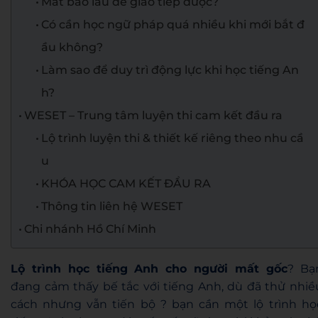
Mất bao lâu để giao tiếp được?
Có cần học ngữ pháp quá nhiều khi mới bắt đ
ầu không?
Làm sao để duy trì động lực khi học tiếng An
h?
WESET – Trung tâm luyện thi cam kết đầu ra
Lộ trình luyện thi & thiết kế riêng theo nhu cầ
u
KHÓA HỌC CAM KẾT ĐẦU RA
Thông tin liên hệ WESET
Chi nhánh Hồ Chí Minh
Lộ trình học tiếng Anh cho người mất gốc
? Bạ
đang cảm thấy bế tắc với tiếng Anh, dù đã thử nhiề
cách nhưng vẫn tiến bộ ? bạn cần một lộ trình họ