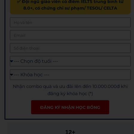
✅ Đội ngũ giáo viên có điểm IELTS trung bình từ
8.0+, có chứng chỉ sư phạm/ TESOL/ CELTA
Nhận combo quà và ưu đãi lên đến 10.000.000đ khi
đăng ký khóa học (*)
ĐĂNG KÝ NHẬN HỌC BỔNG
12+