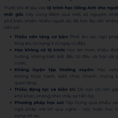
Trước khi đi sâu vào
lộ trình học tiếng Anh cho ngườ
mất gốc
, hãy cùng điểm qua một số nguyên nhâ
phổ biến khiến nhiều người dù đã học lâu vẫn khôn
tiến bộ:
Thiếu nền tảng cơ bản:
Phát âm sai, ngữ phá
lỏng lẻo, từ vựng ít ỏi ngay từ đầu.
Học không có lộ trình:
Học lan man, thiếu địn
hướng, không biết bắt đầu từ đâu và học cái g
trước.
Không luyện tập thường xuyên:
Học xon
không thực hành, kiến thức nhanh chóng b
quên lãng.
Thiếu động lực và kiên trì:
Dễ nản chí khi gặ
khó khăn, không nhìn thấy sự tiến bộ.
Phương pháp học sai:
Tập trung quá nhiều và
ngữ pháp mà bỏ qua nghe – nói, hoặc học t
vựng rời rạc.