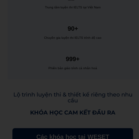
Trung tâm luyện thi IELTS tại Việt Nam
90+
Chuyên gia luyện thi IELTS trình độ cao
999+
Phiên bản giáo trình cá nhân hoá
Lộ trình luyện thi & thiết kế riêng theo nhu
cầu
KHÓA HỌC CAM KẾT ĐẦU RA
Các khóa học tại WESET