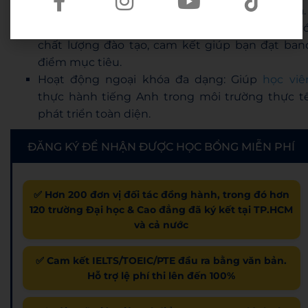
nghi, sĩ số lớp nhỏ, tạo điều kiện tương tác tối đa.
Cam kết đầu ra bằng văn bản
: WESET tự tin vớ
chất lượng đào tạo, cam kết giúp bạn đạt ban
điểm mục tiêu.
Hoạt động ngoại khóa đa dạng: Giúp
học viê
thực hành tiếng Anh trong môi trường thực tế
phát triển toàn diện.
ĐĂNG KÝ ĐỂ NHẬN ĐƯỢC HỌC BỔNG MIỄN PHÍ
✅ Hơn 200 đơn vị đối tác đồng hành, trong đó hơn
120 trường Đại học & Cao đẳng đã ký kết tại TP.HCM
và cả nước
✅ Cam kết IELTS/TOEIC/PTE đầu ra bằng văn bản.
Hỗ trợ lệ phí thi lên đến 100%