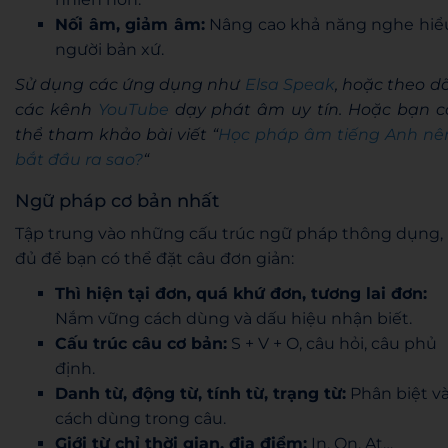
Nối âm, giảm âm:
Nâng cao khả năng nghe hiể
người bản xứ.
Sử dụng các ứng dụng như
Elsa Speak
, hoặc theo dõ
các kênh
YouTube
dạy phát âm uy tín. Hoặc bạn c
thể tham khảo bài viết “
Học pháp âm tiếng Anh nê
bắt đầu ra sao?
“
Ngữ pháp cơ bản nhất
Tập trung vào những cấu trúc ngữ pháp thông dụng,
đủ để bạn có thể đặt câu đơn giản:
Thì hiện tại đơn, quá khứ đơn, tương lai đơn:
Nắm vững cách dùng và dấu hiệu nhận biết.
Cấu trúc câu cơ bản:
S + V + O, câu hỏi, câu phủ
định.
Danh từ, động từ, tính từ, trạng từ:
Phân biệt v
cách dùng trong câu.
Giới từ chỉ thời gian, địa điểm:
In, On, At…