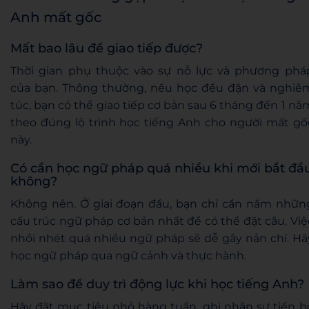
Anh mất gốc
Mất bao lâu để giao tiếp được?
Thời gian phụ thuộc vào sự nỗ lực và phương phá
của bạn. Thông thường, nếu học đều đặn và nghiê
túc, bạn có thể giao tiếp cơ bản sau 6 tháng đến 1 nă
theo đúng lộ trình học tiếng Anh cho người mất gố
này.
Có cần học ngữ pháp quá nhiều khi mới bắt đầ
không?
Không nên. Ở giai đoạn đầu, bạn chỉ cần nắm nhữn
cấu trúc ngữ pháp cơ bản nhất để có thể đặt câu. Việ
nhồi nhét quá nhiều ngữ pháp sẽ dễ gây nản chí. Hã
học ngữ pháp qua ngữ cảnh và thực hành.
Làm sao để duy trì động lực khi học tiếng Anh?
Hãy đặt mục tiêu nhỏ hàng tuần, ghi nhận sự tiến b