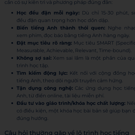
cần có sự kiên trì và phương pháp đúng đắn:
Học đều đặn mỗi ngày:
Dù chỉ 15-30 phút, s
đều đặn quan trọng hơn học dồn dập.
Biến tiếng Anh thành thói quen:
Nghe nhạc
xem phim, đọc báo bằng tiếng Anh hàng ngày.
Đặt mục tiêu rõ ràng:
Mục tiêu SMART (Specific
Measurable, Achievable, Relevant, Time-bound).
Không sợ sai:
Xem sai lầm là một phần của qu
trình học tập.
Tìm kiếm động lực:
Kết nối với cộng đồng họ
tiếng Anh, theo dõi người truyền cảm hứng.
Tận dụng công nghệ:
Các ứng dụng học tiến
Anh, từ điển online, tài liệu miễn phí.
Đầu tư vào giáo trình/khóa học chất lượng:
Nế
có điều kiện, một khóa học bài bản sẽ giúp bạn đ
đúng hướng.
Câu hỏi thường gặp về lộ trình học tiếng