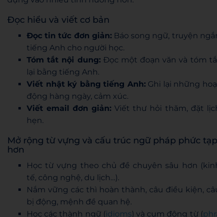
Đọc hiểu và viết cơ bản
Đọc tin tức đơn giản:
Báo song ngữ, truyện ngắ
tiếng Anh cho người học.
Tóm tắt nội dung:
Đọc một đoạn văn và tóm tắ
lại bằng tiếng Anh.
Viết nhật ký bằng tiếng Anh:
Ghi lại những hoạ
động hàng ngày, cảm xúc.
Viết email đơn giản:
Viết thư hỏi thăm, đặt lịc
hẹn.
Mở rộng từ vựng và cấu trúc ngữ pháp phức tạ
hơn
Học từ vựng theo chủ đề chuyên sâu hơn (kin
tế, công nghệ, du lịch…).
Nắm vững các thì hoàn thành, câu điều kiện, câ
bị động, mệnh đề quan hệ.
Học các thành ngữ (
idioms
) và cụm động từ (
phr