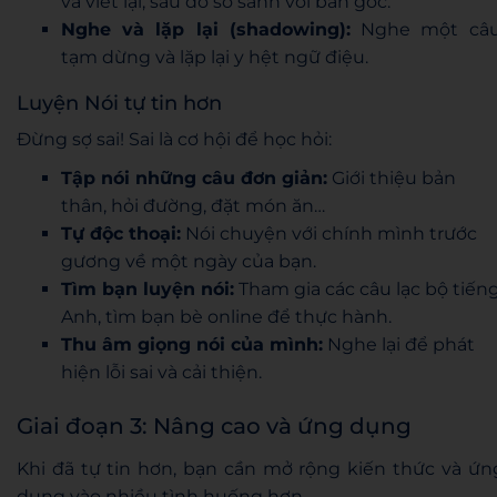
và viết lại, sau đó so sánh với bản gốc.
Nghe và lặp lại (shadowing):
Nghe một câu
tạm dừng và lặp lại y hệt ngữ điệu.
Luyện Nói tự tin hơn
Đừng sợ sai! Sai là cơ hội để học hỏi:
Tập nói những câu đơn giản:
Giới thiệu bản
thân, hỏi đường, đặt món ăn…
Tự độc thoại:
Nói chuyện với chính mình trước
gương về một ngày của bạn.
Tìm bạn luyện nói:
Tham gia các câu lạc bộ tiến
Anh, tìm bạn bè online để thực hành.
Thu âm giọng nói của mình:
Nghe lại để phát
hiện lỗi sai và cải thiện.
Giai đoạn 3: Nâng cao và ứng dụng
Khi đã tự tin hơn, bạn cần mở rộng kiến thức và ứn
dụng vào nhiều tình huống hơn.