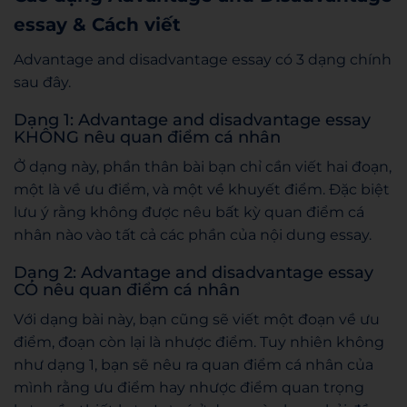
essay & Cách viết
Advantage and disadvantage essay có 3 dạng chính
sau đây.
Dạng 1: Advantage and disadvantage essay
KHÔNG nêu quan điểm cá nhân
Ở dạng này, phần thân bài bạn chỉ cần viết hai đoạn,
một là về ưu điểm, và một về khuyết điểm. Đặc biệt
lưu ý rằng không được nêu bất kỳ quan điểm cá
nhân nào vào tất cả các phần của nội dung essay.
Dạng 2: Advantage and disadvantage essay
CÓ nêu quan điểm cá nhân
Với dạng bài này, bạn cũng sẽ viết một đoạn về ưu
điểm, đoạn còn lại là nhược điểm. Tuy nhiên không
như dạng 1, bạn sẽ nêu ra quan điểm cá nhân của
mình rằng ưu điểm hay nhược điểm quan trọng