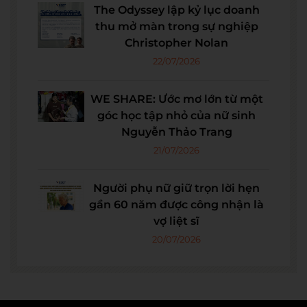
The Odyssey lập kỷ lục doanh
thu mở màn trong sự nghiệp
Christopher Nolan
22/07/2026
WE SHARE: Ước mơ lớn từ một
góc học tập nhỏ của nữ sinh
Nguyễn Thảo Trang
21/07/2026
Người phụ nữ giữ trọn lời hẹn
gần 60 năm được công nhận là
vợ liệt sĩ
20/07/2026