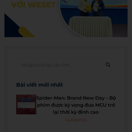
Bài viết mới nhất
Spider-Man: Brand New Day – Bộ
phim được kỳ vọng đưa MCU trở
lại thời kỳ đỉnh cao
04/08/2026