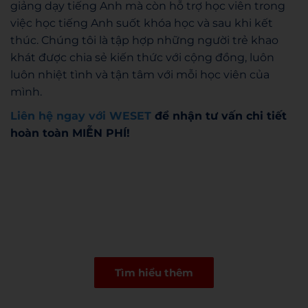
giảng dạy tiếng Anh mà còn hỗ trợ học viên trong
việc học tiếng Anh suốt khóa học và sau khi kết
thúc. Chúng tôi là tập hợp những người trẻ khao
khát được chia sẻ kiến thức với cộng đồng, luôn
luôn nhiệt tình và tận tâm với mỗi học viên của
mình.
Liên hệ ngay với WESET
để nhận tư vấn chi tiết
hoàn toàn MIỄN PHÍ!
Tìm hiểu thêm