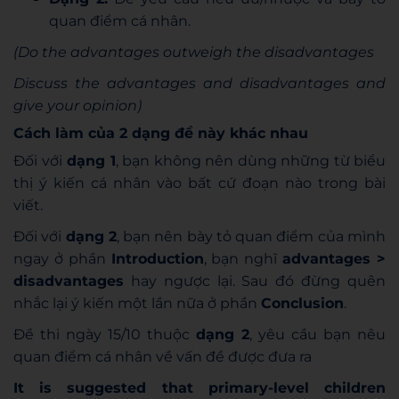
quan điểm cá nhân.
(Do the advantages outweigh the disadvantages
Discuss the advantages and disadvantages and
give your opinion)
Cách làm của 2 dạng đề này khác nhau
Đối với
dạng 1
, bạn không nên dùng những từ biểu
thị ý kiến cá nhân vào bất cứ đoạn nào trong bài
viết.
Đối với
dạng 2
, bạn nên bày tỏ quan điểm của mình
ngay ở phần
Introduction
, bạn nghĩ
advantages >
disadvantages
hay ngược lại. Sau đó đừng quên
nhắc lại ý kiến một lần nữa ở phần
Conclusion
.
Đề thi ngày 15/10 thuộc
dạng 2
, yêu cầu bạn nêu
quan điểm cá nhân về vấn đề được đưa ra
It is suggested that primary-level children