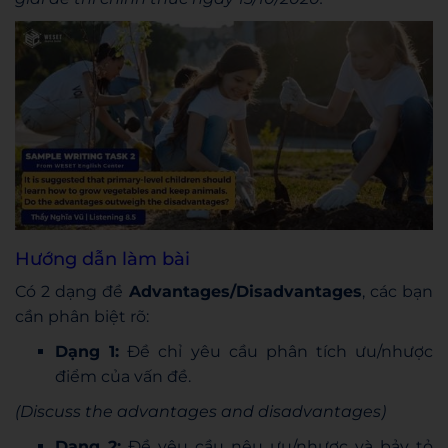
Hướng dẫn làm bài
Có 2 dạng đề
Advantages/Disadvantages
, các bạn
cần phân biệt rõ:
Dạng 1:
Đề chỉ yêu cầu phân tích ưu/nhược
điểm của vấn đề.
(Discuss the advantages and disadvantages)
Dạng 2:
Đề yêu cầu nêu ưu/nhược và bảy tỏ