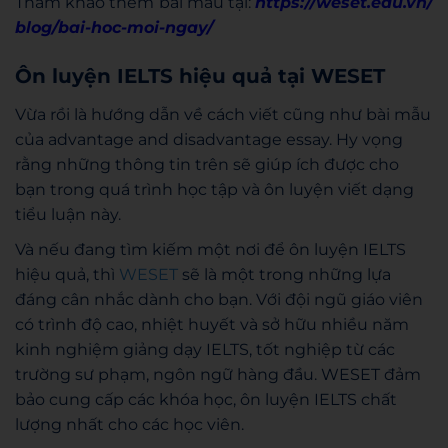
Tham khảo thêm bài mẫu tại:
https://weset.edu.vn/
blog/bai-hoc-moi-ngay/
Ôn luyện IELTS hiệu quả tại WESET
Vừa rồi là hướng dẫn về cách viết cũng như bài mẫu
của advantage and disadvantage essay. Hy vọng
rằng những thông tin trên sẽ giúp ích được cho
bạn trong quá trình học tập và ôn luyện viết dạng
tiểu luận này.
Và nếu đang tìm kiếm một nơi để ôn luyện IELTS
hiệu quả, thì
WESET
sẽ là một trong những lựa
đáng cân nhắc dành cho bạn. Với đội ngũ giáo viên
có trình độ cao, nhiệt huyết và sở hữu nhiều năm
kinh nghiệm giảng dạy IELTS, tốt nghiệp từ các
trường sư phạm, ngôn ngữ hàng đầu. WESET đảm
bảo cung cấp các khóa học, ôn luyện IELTS chất
lượng nhất cho các học viên.