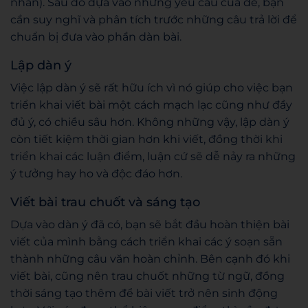
nhân). Sau đó dựa vào những yêu cầu của đề, bạn
cần suy nghĩ và phân tích trước những câu trả lời để
chuẩn bị đưa vào phần dàn bài.
Lập dàn ý
Việc lập dàn ý sẽ rất hữu ích vì nó giúp cho việc bạn
triển khai viết bài một cách mạch lạc cũng như đầy
đủ ý, có chiều sâu hơn. Không những vậy, lập dàn ý
còn tiết kiệm thời gian hơn khi viết, đồng thời khi
triển khai các luận điểm, luận cứ sẽ dễ nảy ra những
ý tưởng hay ho và độc đáo hơn.
Viết bài trau chuốt và sáng tạo
Dựa vào dàn ý đã có, bạn sẽ bắt đầu hoàn thiện bài
viết của mình bằng cách triển khai các ý soạn sẵn
thành những câu văn hoàn chỉnh. Bên cạnh đó khi
viết bài, cũng nên trau chuốt những từ ngữ, đồng
thời sáng tạo thêm để bài viết trở nên sinh động