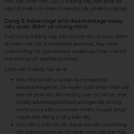
hơn, cần thiết hơn. Lưu ý ở dạng này, bạn phải đề
cập tới ý kiến cá nhân ở toàn bộ các phần trong bài.
Dạng 3: Advantage and disadvantage essay
nêu quan điểm và chứng minh
Cuối cùng ở dạng này, bạn có thể nêu ra quan điểm
là hoàn toàn tốt (completely positive), hay hoàn
toàn không tốt (completely negative), hoặc vừa tốt
vừa không tốt (partial positive).
Cách viết ở dạng này sẽ là:
Nếu như ý kiến của bạn là completely
positive/negative, thì xuyên suốt phần thân bài
bạn sẽ phải nêu lên những luận cứ về các mặt
totally advantages/disadvantages để chứng
minh cho ý kiến của mình nhằm thuyết phục
người đọc đồng ý với ý kiến đó.
Còn nếu ý kiến thuộc dạng vừa tốt vừa không
tốt (partial positive), thì phần thân bài bạn hãy