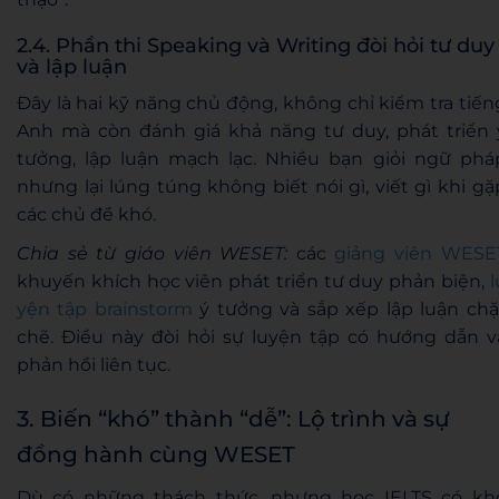
2.4. Phần thi Speaking và Writing đòi hỏi tư duy
và lập luận
Đây là hai kỹ năng chủ động, không chỉ kiểm tra tiến
Anh mà còn đánh giá khả năng tư duy, phát triển 
tưởng, lập luận mạch lạc. Nhiều bạn giỏi ngữ phá
nhưng lại lúng túng không biết nói gì, viết gì khi gặ
các chủ đề khó.
Chia sẻ từ giáo viên WESET:
các
giảng viên WESE
khuyến khích học viên phát triển tư duy phản biện,
l
yện tập brainstorm
ý tưởng và sắp xếp lập luận chặ
chẽ. Điều này đòi hỏi sự luyện tập có hướng dẫn v
phản hồi liên tục.
3. Biến “khó” thành “dễ”: Lộ trình và sự
đồng hành cùng WESET
Dù có những thách thức, nhưng học IELTS có kh