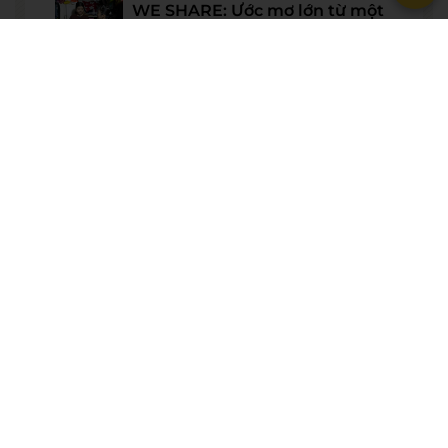
WE SHARE: Ước mơ lớn từ một
góc học tập nhỏ của nữ sinh
Nguyễn Thảo Trang
21/07/2026
Người phụ nữ giữ trọn lời hẹn
gần 60 năm được công nhận là
vợ liệt sĩ
20/07/2026
© BẢN QUYỀN THUỘC VỀ
WESET ENGLISH CENTER
VỀ CHÚNG TÔI