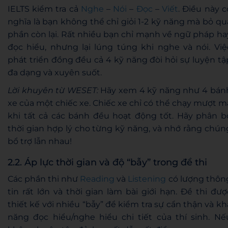
IELTS kiểm tra cả
Nghe
–
Nói
–
Đọc
–
Viết
. Điều này c
nghĩa là bạn không thể chỉ giỏi 1-2 kỹ năng mà bỏ qu
phần còn lại. Rất nhiều bạn chỉ mạnh về ngữ pháp ha
đọc hiểu, nhưng lại lúng túng khi nghe và nói. Việ
phát triển đồng đều cả 4 kỹ năng đòi hỏi sự luyện tậ
đa dạng và xuyên suốt.
Lời khuyên từ WESET:
Hãy xem 4 kỹ năng như 4 bán
xe của một chiếc xe. Chiếc xe chỉ có thể chạy mượt m
khi tất cả các bánh đều hoạt động tốt. Hãy phân b
thời gian hợp lý cho từng kỹ năng, và nhớ rằng chún
bổ trợ lẫn nhau!
2.2. Áp lực thời gian và độ “bẫy” trong đề thi
Các phần thi như
Reading
và
Listening
có lượng thôn
tin rất lớn và thời gian làm bài giới hạn. Đề thi đượ
thiết kế với nhiều “bẫy” để kiểm tra sự cẩn thận và kh
năng đọc hiểu/nghe hiểu chi tiết của thí sinh. Nế