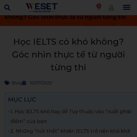
0
Trang chủ
Blog
Học IELTS có khó
không? Góc nhìn thực tế từ người từng thi
Học IELTS có khó không?
Góc nhìn thực tế từ người
từng thi
Blog
10/07/2025
MỤC LỤC
1. Học IELTS khó hay dễ Tùy thuộc vào “xuất phát
điểm” của bạn
2. Những “nút thắt” khiến IELTS trở nên khó khă