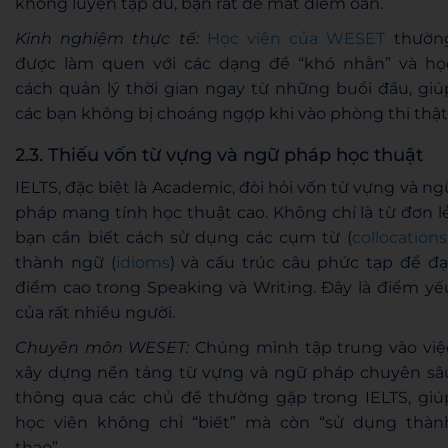
không luyện tập đủ, bạn rất dễ mất điểm oan.
Kinh nghiệm thực tế:
Học viên của WESET
thườn
được làm quen với các dạng đề “khó nhằn” và họ
cách quản lý thời gian ngay từ những buổi đầu, giú
các bạn không bị choáng ngợp khi vào phòng thi thật
2.3. Thiếu vốn từ vựng và ngữ pháp học thuật
IELTS, đặc biệt là Academic, đòi hỏi vốn từ vựng và ng
pháp mang tính học thuật cao. Không chỉ là từ đơn lẻ
bạn cần biết cách sử dụng các cụm từ (
collocations
thành ngữ (
idioms
) và cấu trúc câu phức tạp để đạ
điểm cao trong Speaking và Writing. Đây là điểm yế
của rất nhiều người.
Chuyên môn WESET:
Chúng mình tập trung vào việ
xây dựng nền tảng từ vựng và ngữ pháp chuyên sâ
thông qua các chủ đề thường gặp trong IELTS, giú
học viên không chỉ “biết” mà còn “sử dụng thàn
thạo”.