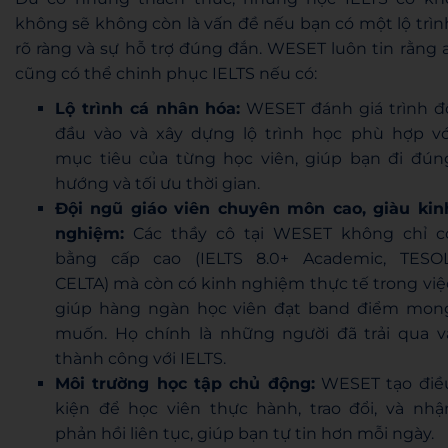
không sẽ không còn là vấn đề nếu bạn có một lộ trìn
rõ ràng và sự hỗ trợ đúng đắn. WESET luôn tin rằng a
cũng có thể chinh phục IELTS nếu có:
Lộ trình cá nhân hóa:
WESET đánh giá trình đ
đầu vào và xây dựng lộ trình học phù hợp vớ
mục tiêu của từng học viên, giúp bạn đi đún
hướng và tối ưu thời gian.
Đội ngũ giáo viên chuyên môn cao, giàu kin
nghiệm:
Các thầy cô tại WESET không chỉ c
bằng cấp cao (IELTS 8.0+ Academic, TESOL
CELTA) mà còn có kinh nghiệm thực tế trong việ
giúp hàng ngàn học viên đạt band điểm mon
muốn. Họ chính là những người đã trải qua v
thành công với IELTS.
Môi trường học tập chủ động:
WESET tạo điề
kiện để học viên thực hành, trao đổi, và nhậ
phản hồi liên tục, giúp bạn tự tin hơn mỗi ngày.