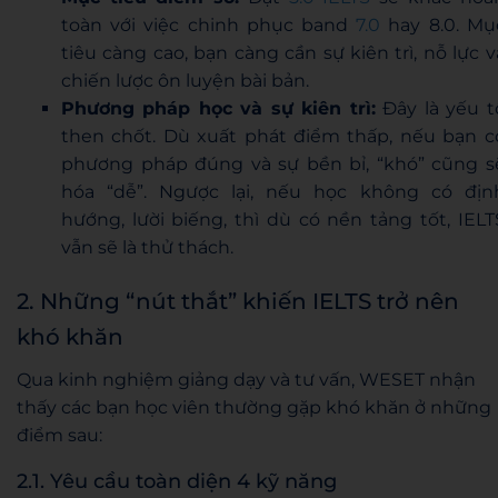
toàn với việc chinh phục band
7.0
hay 8.0. Mụ
tiêu càng cao, bạn càng cần sự kiên trì, nỗ lực v
chiến lược ôn luyện bài bản.
Phương pháp học và sự kiên trì:
Đây là yếu t
then chốt. Dù xuất phát điểm thấp, nếu bạn c
phương pháp đúng và sự bền bỉ, “khó” cũng s
hóa “dễ”. Ngược lại, nếu học không có địn
hướng, lười biếng, thì dù có nền tảng tốt, IELT
vẫn sẽ là thử thách.
2. Những “nút thắt” khiến IELTS trở nên
khó khăn
Qua kinh nghiệm giảng dạy và tư vấn, WESET nhận
thấy các bạn học viên thường gặp khó khăn ở những
điểm sau:
2.1. Yêu cầu toàn diện 4 kỹ năng