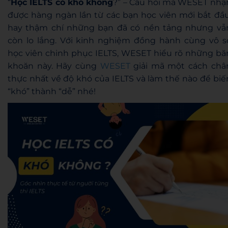
“
Học IELTS có khó không
?” – Câu hỏi mà WESET nhậ
được hàng ngàn lần từ các bạn học viên mới bắt đầu
hay thậm chí những bạn đã có nền tảng nhưng vẫ
còn lo lắng. Với kinh nghiệm đồng hành cùng vô s
học viên chinh phục IELTS, WESET hiểu rõ những bă
khoăn này. Hãy cùng
WESET
giải mã một cách châ
thực nhất về độ khó của IELTS và làm thế nào để biế
“khó” thành “dễ” nhé!