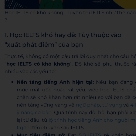
Học IELTS có khó không – luyện thi IETLS như thế nào
?
1. Học IELTS khó hay dễ: Tùy thuộc vào
“xuất phát điểm” của bạn
Thực tế, không có một câu trả lời duy nhất cho câu hỏ
“
học IELTS có khó không
“. Độ khó sẽ phụ thuộc rấ
nhiều vào các yếu tố:
Nền tảng tiếng Anh hiện tại:
Nếu bạn đang 
mức mất gốc hoặc rất yếu, việc học IELTS chắ
chắn sẽ khó khăn hơn rất nhiều so với bạn đã c
nền tảng vững vàng về
ngữ pháp
,
từ vựng
và
4 
ỹ năng cơ bản
. Quá trình này đòi hỏi bạn phải xâ
lại từ đầu, từ
lộ trình học tiếng Anh cho người m
t gốc
đến chuyên sâu IELTS.
Mục tiêu điểm số:
Đạt
5.0 IELTS
sẽ khác hoà