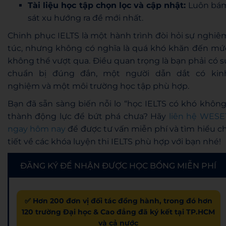
Tài liệu học tập chọn lọc và cập nhật:
Luôn bá
sát xu hướng ra đề mới nhất.
Chinh phục IELTS là một hành trình đòi hỏi sự nghiê
túc, nhưng không có nghĩa là quá khó khăn đến mứ
không thể vượt qua. Điều quan trọng là bạn phải có s
chuẩn bị đúng đắn, một người dẫn dắt có kin
nghiệm và một môi trường học tập phù hợp.
Bạn đã sẵn sàng biến nỗi lo “học IELTS có khó không
thành động lực để bứt phá chưa? Hãy
liên hệ WESE
ngay hôm nay
để được tư vấn miễn phí và tìm hiểu ch
tiết về các khóa luyện thi IELTS phù hợp với bạn nhé!
ĐĂNG KÝ ĐỂ NHẬN ĐƯỢC HỌC BỔNG MIỄN PHÍ
✅ Hơn 200 đơn vị đối tác đồng hành, trong đó hơn
120 trường Đại học & Cao đẳng đã ký kết tại TP.HCM
và cả nước