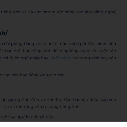
 tiếng Anh và cả các bạn muốn nâng cao khả năng nghe,
sh/
u bài giảng bằng video hoàn toàn miễn phí. Các video đều
các bạn mới học tiếng Anh dễ dàng lắng nghe và luyện tập
 cải thiện ngữ pháp hay
luyện nghe
thì trang web này vẫn
o các bạn học tiếng Anh căn bản.
 hợp giọng Anh-Anh và Anh-Mỹ. Các bài học được sắp xếp
n tập và mở rộng vốn từ vựng tiếng Anh.
h, kể cả người mới bắt đầu.