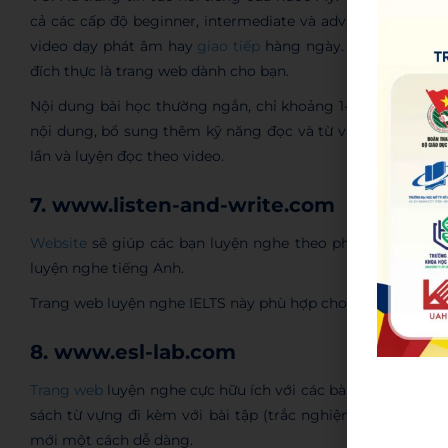
cả các cấp độ beginner, intermediate và advanced – chứa r
video dạy phát âm hay
giao tiếp
hàng ngày. Nếu bạn đang
đích thực là trang web dành cho bạn.
Nội dung bài học thường ngắn, chỉ khoảng 1-3 phút, có ph
nội dung, bổ sung thêm kỹ năng đọc và từ vựng. Do bài ng
lần và luyện đọc theo video.
7. www.listen-and-write.com
Website
sẽ giúp các bạn luyện nghe theo phương pháp ché
luyện nghe tiếng Anh.
Trang web luyện nghe IELTS này phù hợp cho các bạn có trì
8. www.esl-lab.com
Trang web
luyện nghe cực hữu ích với các bài nghe đa dạng
sách từ vựng đi kèm với bài tập (trắc nghiệm, điền từ, nối
mới một cách dễ dàng.