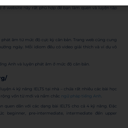
e ở website này rất phù hợp để bạn làm quen và luyện tập
ạy phát âm từ mức độ cực kỳ căn bản. Trang web cũng cung
thường ngày. Mỗi idiom đều có video giải thích và ví dụ vô
iếng Anh và luyện phát âm ở mức độ căn bản.
rg/
yện 4 kỹ năng IELTS tại nhà – chứa rất nhiều các bài học
ở rộng vốn từ mới và nắm chắc
ngữ pháp tiếng Anh
.
bạn quen dần với các dạng bài IELTS cho cả 4 kỹ năng. Đặc
 beginner, pre-intermediate, intermediate đến upper