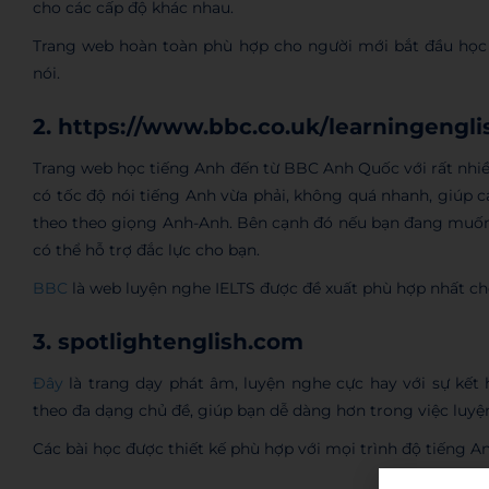
cho các cấp độ khác nhau.
Trang web hoàn toàn phù hợp cho người mới bắt đầu học
nói.
2. https://www.bbc.co.uk/learningengli
Trang web học tiếng Anh đến từ BBC Anh Quốc với rất nhiề
có tốc độ nói tiếng Anh vừa phải, không quá nhanh, giúp 
theo theo giọng Anh-Anh. Bên cạnh đó nếu bạn đang muốn
có thể hỗ trợ đắc lực cho bạn.
BBC
là web luyện nghe IELTS được đề xuất phù hợp nhất ch
3. spotlightenglish.com
Đây
là trang dạy phát âm, luyện nghe cực hay với sự kết
theo đa dạng chủ đề, giúp bạn dễ dàng hơn trong việc luyệ
Các bài học được thiết kế phù hợp với mọi trình độ tiếng An