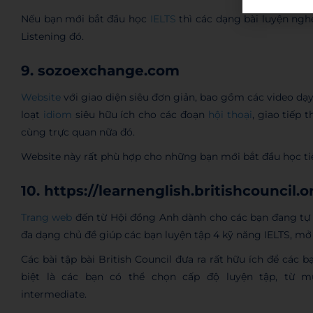
Nếu bạn mới bắt đầu học
IELTS
thì các dạng bài luyện ngh
Listening đó.
9. sozoexchange.com
Website
với giao diện siêu đơn giản, bao gồm các video d
loạt
idiom
siêu hữu ích cho các đoạn
hội thoại
, giao tiếp 
cùng trực quan nữa đó.
Website này rất phù hợp cho những bạn mới bắt đầu học t
10. https://learnenglish.britishcouncil.o
Trang web
đến từ Hội đồng Anh dành cho các bạn đang tự lu
đa dạng chủ đề giúp các bạn luyện tập 4 kỹ năng IELTS, m
Các bài tập bài British Council đưa ra rất hữu ích để các 
biệt là các bạn có thể chọn cấp độ luyện tập, từ mức
intermediate.