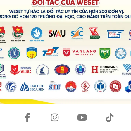
ất nhiều video đa dạng chủ đề, từ tin tức thời sự đến các
 tìm một trang web luyện phát âm giọng Anh-Mỹ thì đây
ụ đề tiếng Anh theo bài nghe giúp người đọc dễ dàng hiểu
he có thời lượng ngắn nên học viên có thể nghe lại nhiều
p chính tả rất hữu ích, bổ sung từ vựng trong quá trình
nh độ từ trung bình.
 chủ đề từ dễ đến khó. Mỗi bài nghe đều được liệt kê danh
 từ, nối câu,…) giúp bạn rèn luyện tiếng Anh và ghi nhớ từ