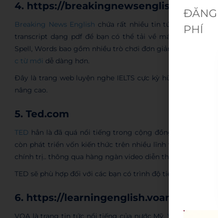
4. https://breakingnewsenglish.com/
ĐĂNG 
Breaking News English
chứa rất nhiều tin tức tiếng Anh đ
PHÍ
transcript dạng pdf để bạn có thể tải về máy. Mỗi tin tứ
Spell, Words bao gồm nhiều trò chơi đơn giản để các bạn c
c từ mới
dễ dàng hơn.
Đây là trang web luyện nghe IELTS cực kỳ hữu ích cho cho
nâng cao.
5. Ted.com
TED
hẳn là đã quá nổi tiếng trong cộng đồng học tiếng A
còn phát triển vốn kiến thức trên nhiều lĩnh vực liên quan
chính trị.. thông qua hàng ngàn video diễn thuyết, hội thảo 
TED sẽ phù hợp đối với các bạn có trình độ tiếng Anh từ mứ
6. https://learningenglish.voanews.com
VOA là trang tin tức nổi tiếng của nước Mỹ.
VOA Learning 