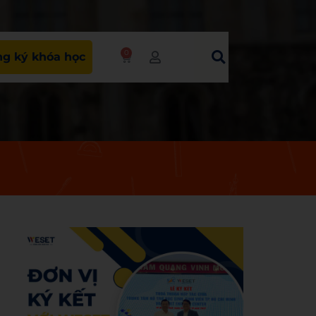
0
g ký khóa học