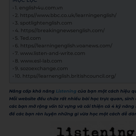
MỤC LỤC
1. english4u.com.vn
2. https//www.bbc.co.uk/learningenglish/
3. spotlightenglish.com
4. https//breakingnewsenglish.com/
5. Ted.com
6. https//learningenglish.voanews.com/
7. www.listen-and-write.com
8. www.esl-lab.com
9. sozoexchange.com
10. https//learnenglish.britishcouncil.org/
Nâng cấp khả năng
Listening
của bạn một cách hiệu quả
Mỗi website đều chứa rất nhiều bài học trực quan, sin
các bạn mở rộng vốn từ vựng và cải thiện cả 4 kỹ năng I
để các bạn rèn luyện những gì vừa học một cách dễ dà