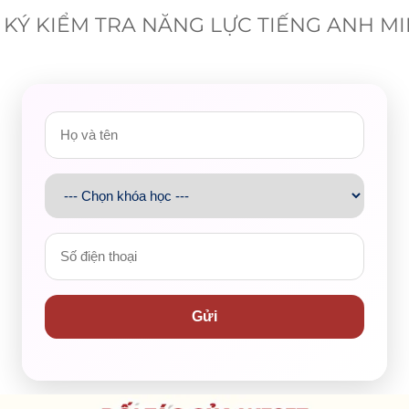
KÝ KIỂM TRA NĂNG LỰC TIẾNG ANH M
ược cập nhật mỗi ngày. Ngoài ra, website còn hỗ trợ file
c được chia ra các dạng bài Listening, Reading, Grammar,
ó thể vừa luyện nghe, luyện đọc,
học từ vựng và ghi nhớ cá
 các bạn học tiếng Anh ở tất cả các cấp độ từ cơ bản đến
nh. Trang web không chỉ giúp bạn nâng cấp tiếng Anh mà
 đến kỹ năng sống, giáo dục, công nghệ, sáng tạo, kinh tế,
của nhiều nhân vật nổi tiếng thế giới.
Gửi
c trung bình khá trở lên
/
English
được thiết kế dành cho người học tiếng Anh ở tất