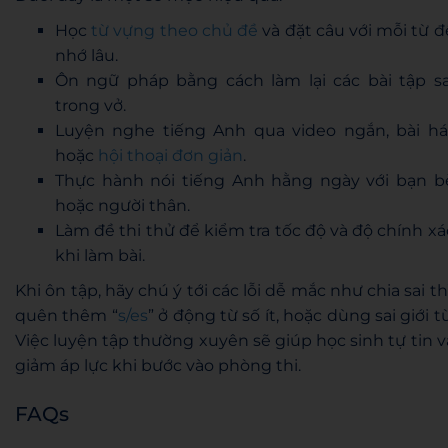
Học
từ vựng theo chủ đề
và đặt câu với mỗi từ đ
nhớ lâu.
Ôn ngữ pháp bằng cách làm lại các bài tập sa
trong vở.
Luyện nghe tiếng Anh qua video ngắn, bài há
hoặc
hội thoại đơn giản
.
Thực hành nói tiếng Anh hằng ngày với bạn b
hoặc người thân.
Làm đề thi thử để kiểm tra tốc độ và độ chính xá
khi làm bài.
Khi ôn tập, hãy chú ý tới các lỗi dễ mắc như chia sai thì
quên thêm “
s/es
” ở động từ số ít, hoặc dùng sai giới từ
Việc luyện tập thường xuyên sẽ giúp học sinh tự tin v
giảm áp lực khi bước vào phòng thi.
FAQs