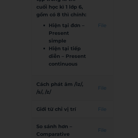
cuối học kì 1 lớp 6,
gồm có 8 thì chính:
Hiện tại đơn –
File
Present
simple
Hiện tại tiếp
diễn – Present
continuous
Cách phát âm /iz/,
File
/s/, /z/
Giới từ chỉ vị trí
File
So sánh hơn –
File
Comparative