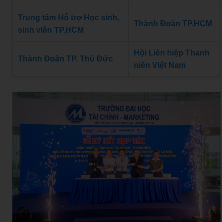
Trung tâm Hỗ trợ Học sinh,
Thành Đoàn TP.HCM
sinh viên TP.HCM
Hội Liên hiệp Thanh
Thành Đoàn TP. Thủ Đức
niên Việt Nam