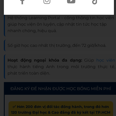
ký qua WESET*.
Hệ thống Learning Portal – cổng thông tin học viên
giúp học viện ôn luyện, cập nhật tin tức học tập
nhanh chóng, hiệu quả.
Số giờ học cao nhất thị trường, đến 72 giờ/khoá.
Hoạt động ngoại khóa đa dạng:
Giúp
học viên
thực hành tiếng Anh trong môi trường thực tế,
phát triển toàn diện.
ĐĂNG KÝ ĐỂ NHẬN ĐƯỢC HỌC BỔNG MIỄN PHÍ
✅ Hơn 200 đơn vị đối tác đồng hành, trong đó hơn
120 trường Đại học & Cao đẳng đã ký kết tại TP.HCM