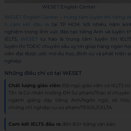
WESET English Center
WESET English Center
–
trung tâm luyện thi tiếng A
h cam kết đầu ra
tại TP HCM. Với nhiều năm kin
nghiệm trong lĩnh vực đào tạo tiếng Anh và luyện th
IELTS,
WESET
tự hào là trung tâm luyện thi IELTS
luyện thi TOEIC chuyên sâu uy tín giúp hàng ngàn họ
viên đạt được ước mơ du học, định cư và phát triển s
nghiệp
Những điều chỉ có tại WESET
Chất lượng giáo viên:
Đội ngũ giáo viên có IELTS từ
7.5+ là Cử nhân trường ĐH Sư phạm/Thạc sĩ chuyên
ngành giảng dạy tiếng Anh/Ngôn ngữ, sở hữu
chứng chỉ nghiệp vụ sư phạm/TESOL/CELTA.
Cam kết IELTS đầu ra
đến 8.0+ bằng văn bản.