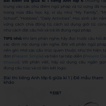
Bài kiểm tra giữa kì 1 tiếng Anh lớp 6
thường tậ
trung vào các chủ điểm ngữ pháp và từ vựng đã họ
trong nửa đầu học kỳ, ví dụ như “My Family”, “M
School”, “Hobbies”, “Daily Activities”. Học sinh cần nắ
vững cách chia động từ, cách sử dụng giới từ, cũn
như cách đặt câu hỏi và trả lời đúng ngữ pháp.
TIPS nhỏ:
Khi làm phần nghe, hãy đọc trước câu hỏi đ
xác định nội dung cần nghe. Đối với phần ngữ pháp
nên ghi nhớ các cấu trúc quen thuộc như thì hiện tạ
đơn (
Present Simple
) và hiện tại tiếp diễn (
Present Co
tinuous
). Với phần viết, hãy sử dụng câu ngắn gọn
đúng cấu trúc và có liên kết logic.
Bài thi tiếng Anh lớp 6 giữa kì 1 | Đề mẫu tham
khảo