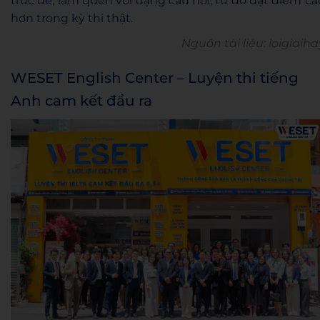
trúc đề, làm quen với dạng câu hỏi, từ đó đạt điểm ca
hơn trong kỳ thi thật.
Nguồn tài liệu: loigiaiha
WESET English Center – Luyện thi tiếng
Anh cam kết đầu ra