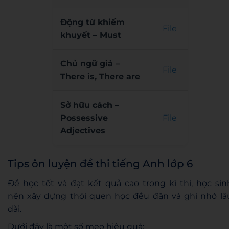
Động từ khiếm
File
khuyết – Must
Chủ ngữ giả –
File
There is, There are
Sở hữu cách –
Possessive
File
Adjectives
Tips ôn luyện đề thi tiếng Anh lớp 6
Để học tốt và đạt kết quả cao trong kì thi, học sin
nên xây dựng thói quen học đều đặn và ghi nhớ lâ
dài.
Dưới đây là một số mẹo hiệu quả: