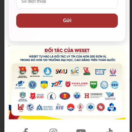
tài liệu miễn phí sau giờ học.
Gửi
Tặng gói học bổng toàn phần 100%* khi du học
Anh, Úc, Mỹ, …
Lớp online với mô hình đặc biệt 1 Giáo viên – 3 Trợ
giảng, giáo trình giảng dạy sinh động, ứng dụng
vào thực tế.
Tổ chức thi thử mỗi tháng để học viên làm quen với
không khí phòng thi thật.
Tổ chức các kỳ thi giữa kỳ và cuối kỳ giúp các bạn
xác định năng lực tiếng Anh.
Giảm lệ phí thi IELTS còn 3.999.999 đồng khi đăng