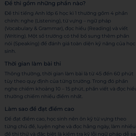
Đề thi gồm những phần nào?
Đề thi tiếng Anh lớp 6 học kì 1 thường gồm 4 phần
chính: nghe (Listening), từ vựng – ngữ pháp
(Vocabulary & Grammar), đọc hiểu (Reading) và viết
(Writing). Một số trường có thể bổ sung thêm phần
nói (Speaking) để đánh giá toàn diện kỹ năng của học
sinh.
Thời gian làm bài thi
Thông thường, thời gian làm bài là từ 45 đến 60 phút
tùy theo quy định của từng trường. Trong đó phần
nghe chiếm khoảng 10 – 15 phút, phần viết và đọc hiể
thường chiếm nhiều điểm nhất.
Làm sao để đạt điểm cao
Để đạt điểm cao, học sinh nên ôn kỹ từ vựng theo
từng chủ đề, luyện nghe và đọc hằng ngày, làm nhiều
đề thi thử và đặc biệt là kiểm tra kỹ lỗi ngữ pháp dễ sai