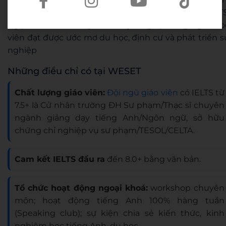
IELTS, WESET tự hào là trung tâm luyện thi IELTS
luyện thi TOEIC chuyên sâu uy tín giúp hàng ngàn họ
viên đạt được ước mơ du học, định cư và phát triển s
nghiệp
Những điều chỉ có tại WESET
Chất lượng giáo viên:
Đội ngũ giáo viên
có IELTS từ
7.5+ là Cử nhân trường ĐH Sư phạm/Thạc sĩ chuyên
ngành giảng dạy tiếng Anh/Ngôn ngữ, sở hữu
chứng chỉ nghiệp vụ sư phạm/TESOL/CELTA.
Cam kết IELTS đầu ra
đến 8.0+ bằng văn bản.
Tổ chức hoạt động ngoại khoá:
workshop chuyên
môn; hoạt động tiếng Anh 100% hàng tuần
(Speaking club); sự kiện chia sẻ kiến thức, kinh
nghiệm học tiếng Anh, du học,…