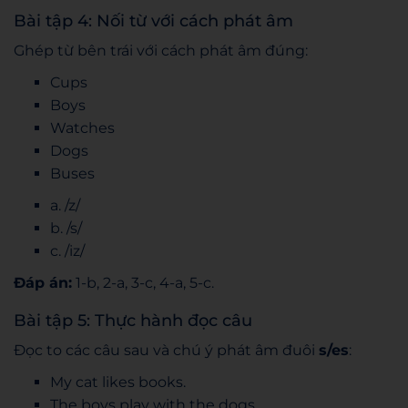
Bài tập 4: Nối từ với cách phát âm
Ghép từ bên trái với cách phát âm đúng:
Cups
Boys
Watches
Dogs
Buses
a. /z/
b. /s/
c. /iz/
Đáp án:
1-b, 2-a, 3-c, 4-a, 5-c.
Bài tập 5: Thực hành đọc câu
Đọc to các câu sau và chú ý phát âm đuôi
s/es
:
My cat likes books.
The boys play with the dogs.