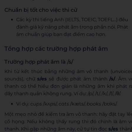
Chuẩn bị tốt cho việc thi cử
Các kỳ thi tiếng Anh (IELTS, TOEIC, TOEFL…) đều
đánh giá kỹ năng phát âm trong phần nói. Phát
âm chuẩn giúp bạn đạt điểm cao hơn.
Tổng hợp các trường hợp phát âm
Trường hợp phát âm là /s/
Khi từ kết thúc bằng những âm vô thanh (unvoice
sounds), chữ
s/es
sẽ được phát âm thành
/s/
. Âm v
thanh có thể hiểu đơn giản là những âm khi phát ra
dây thanh quản không rung. Ví dụ: /p/, /t/, /k/, /f/, /θ/.
Ví dụ:
cups
/kʌps/,
cats
/kæts/,
books
/bʊks/.
Một mẹo nhỏ để kiểm tra âm vô thanh: hãy đặt tay lê
cổ họng. Nếu không thấy rung thì đó chính là âm v
thanh. Khi gặp những âm này, cứ tự tin đọc
s/es
thàn