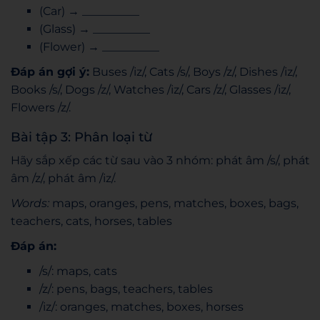
(Car) → __________
(Glass) → __________
(Flower) → __________
Đáp án gợi ý:
Buses /iz/, Cats /s/, Boys /z/, Dishes /iz/,
Books /s/, Dogs /z/, Watches /iz/, Cars /z/, Glasses /iz/,
Flowers /z/.
Bài tập 3: Phân loại từ
Hãy sắp xếp các từ sau vào 3 nhóm: phát âm /s/, phát
âm /z/, phát âm /iz/.
Words:
maps, oranges, pens, matches, boxes, bags,
teachers, cats, horses, tables
Đáp án:
/s/: maps, cats
/z/: pens, bags, teachers, tables
/iz/: oranges, matches, boxes, horses