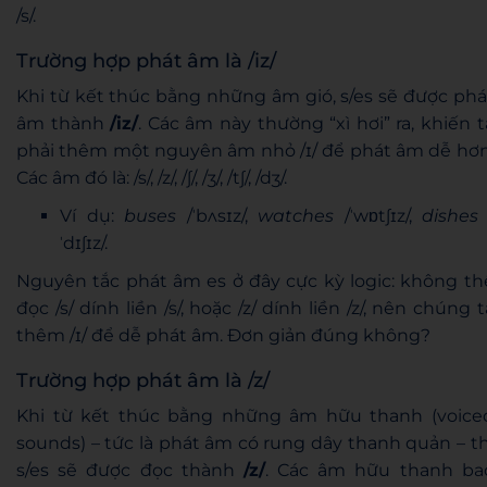
/s/.
Trường hợp phát âm là /iz/
Khi từ kết thúc bằng những âm gió, s/es sẽ được phá
âm thành
/iz/
. Các âm này thường “xì hơi” ra, khiến t
phải thêm một nguyên âm nhỏ /ɪ/ để phát âm dễ hơn
Các âm đó là: /s/, /z/, /ʃ/, /ʒ/, /tʃ/, /dʒ/.
Ví dụ:
buses
/ˈbʌsɪz/,
watches
/ˈwɒtʃɪz/,
dishes
ˈdɪʃɪz/.
Nguyên tắc phát âm es ở đây cực kỳ logic: không th
đọc /s/ dính liền /s/, hoặc /z/ dính liền /z/, nên chúng t
thêm /ɪ/ để dễ phát âm. Đơn giản đúng không?
Trường hợp phát âm là /z/
Khi từ kết thúc bằng những âm hữu thanh (voice
sounds) – tức là phát âm có rung dây thanh quản – th
s/es sẽ được đọc thành
/z/
. Các âm hữu thanh ba