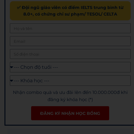
✅ Đội ngũ giáo viên có điểm IELTS trung bình từ
8.0+, có chứng chỉ sư phạm/ TESOL/ CELTA
Nhận combo quà và ưu đãi lên đến 10.000.000đ khi
đăng ký khóa học (*)
ĐĂNG KÝ NHẬN HỌC BỔNG