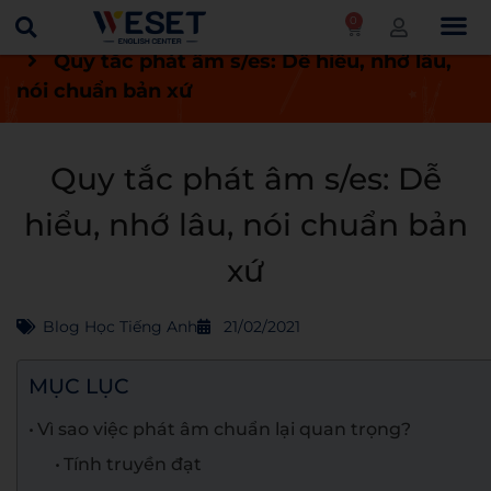
0
Trang chủ
Blog
Blog học tiếng Anh
Quy tắc phát âm s/es: Dễ hiểu, nhớ lâu,
nói chuẩn bản xứ
Quy tắc phát âm s/es: Dễ
hiểu, nhớ lâu, nói chuẩn bản
xứ
Blog Học Tiếng Anh
21/02/2021
MỤC LỤC
Vì sao việc phát âm chuẩn lại quan trọng?
Tính truyền đạt