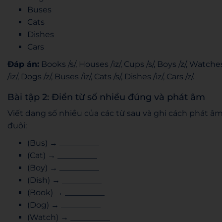
Buses
Cats
Dishes
Cars
Đáp án:
Books /s/, Houses /iz/, Cups /s/, Boys /z/, Watche
/iz/, Dogs /z/, Buses /iz/, Cats /s/, Dishes /iz/, Cars /z/.
Bài tập 2: Điền từ số nhiều đúng và phát âm
Viết dạng số nhiều của các từ sau và ghi cách phát â
đuôi:
(Bus) → __________
(Cat) → __________
(Boy) → __________
(Dish) → __________
(Book) → __________
(Dog) → __________
(Watch) → __________