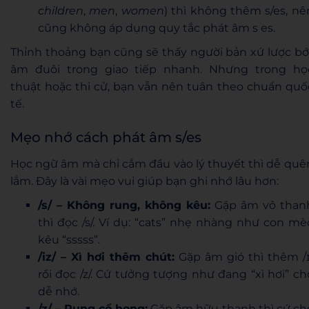
children
,
men
,
women
) thì không thêm s/es, nê
cũng không áp dụng quy tắc phát âm s es.
Thỉnh thoảng bạn cũng sẽ thấy người bản xứ lược bớ
âm đuôi trong giao tiếp nhanh. Nhưng trong họ
thuật hoặc thi cử, bạn vẫn nên tuân theo chuẩn quố
tế.
Mẹo nhớ cách phát âm s/es
Học ngữ âm mà chỉ cắm đầu vào lý thuyết thì dễ quê
lắm. Đây là vài mẹo vui giúp bạn ghi nhớ lâu hơn:
/s/ – Không rung, không kêu:
Gặp âm vô than
thì đọc /s/. Ví dụ: “cats” nhẹ nhàng như con mè
kêu “sssss”.
/iz/ – Xì hơi thêm chút:
Gặp âm gió thì thêm /ɪ
rồi đọc /z/. Cứ tưởng tượng như đang “xì hơi” ch
dễ nhớ.
/z/ – Rung cổ họng:
Gặp âm hữu thanh thì cứ ch