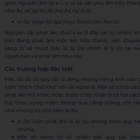
gồm nguyên âm (a, e, i, o, u) và các phụ âm hữu than
như /b/, /d/, /g/, /v/, /ð/, /m/, /n/, /ŋ/, /l/, /r/…
Ví dụ:
dogs
/dɔːɡz/,
boys
/bɔɪz/,
cars
/kɑːrz/.
Nguyên tắc phát âm đuôi s es ở đây rất tự nhiên. Kh
bạn đang phát âm một âm hữu thanh, việc chuyể
sang /z/ sẽ mượt hơn là /s/. Đó chính là lý do tại sa
người bản xứ phát âm như vậy.
Các trường hợp đặc biệt
Mặc dù đã có quy tắc rõ ràng, nhưng tiếng Anh vốn d
luôn “thích chơi khó” với vài ngoại lệ. Một số từ có các
phát âm hơi khác, hoặc được chấp nhận ở cả hai cách
tùy theo vùng miền. Đừng quá căng thẳng, chỉ cầ
nhớ những từ phổ biến là đủ.
Is
/ɪz/ luôn phát âm là /z/ dù không theo quy tắ
chung.
Một số danh từ số nhiều bất quy tắc (nh