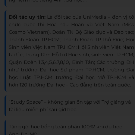
Đối tác uy tín:
Là đối tác của UniMedia – đơn vị tổ
chức cuộc thi Hoa hậu Hoàn vũ Việt Nam (Miss
Cosmo Vietnam), Đoàn TN Bộ Giáo dục và Đào tạo;
Thành Đoàn TP.HCM; Thành Đoàn TP.Thủ Đức; Hội
Sinh viên Việt Nam TP.HCM; Hội Sinh viên Việt Nam
tại Úc; Trung tâm Hỗ trợ Học sinh, sinh viên TP.HCM;
Quận Đoàn 1,3,4,5,6,7,8,10, Bình Tân; Các trường ĐH
như trường Đại học Sư phạm TP.HCM, trường Đại
học Luật TP.HCM, trường Đại học Mở TP.HCM và
hơn 120 trường Đại học – Cao đẳng trên toàn quốc.
“Study Space” – không gian ôn tập với Trợ giảng và
tài liệu miễn phí sau giờ học.
Tặng gói học bổng toàn phần 100%* khi du học
Anh, Úc, Mỹ, …