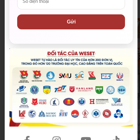
Anh cam kết đầu ra
Gửi
WESET English Center
WESET English Center
–
trung tâm luyện thi tiếng A
h cam kết đầu ra
tại TP HCM. Với nhiều năm kin
nghiệm trong lĩnh vực đào tạo tiếng Anh và luyện th