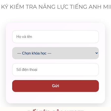
KÝ KIỂM TRA NĂNG LỰC TIẾNG ANH M
u) + …
 bóng đá mỗi Chủ Nhật.)
một công ty lớn.)
Gửi
) + V (nguyên mẫu) + …
 (nguyên mẫu) + …
g tôi không đi học vào thứ Bảy.)
hê.)