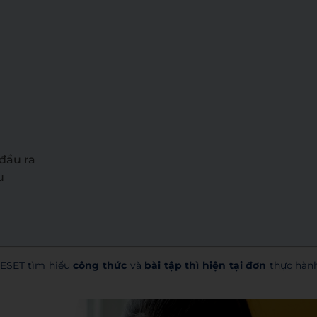
đầu ra
u
WESET tìm hiểu
công thức
và
bài tập
thì hiện tại đơn
thực hàn