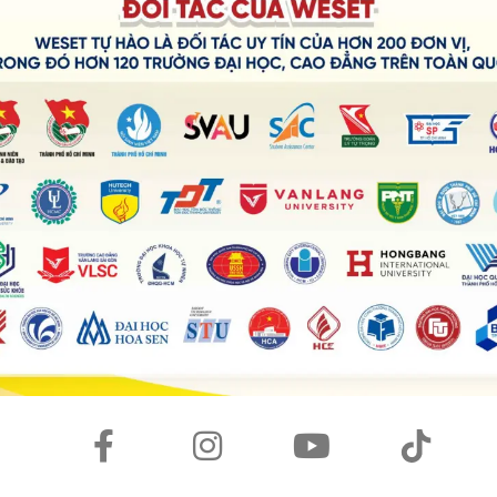
t Nam không?)
ên mẫu) + …?
) + …?
phải không?)
nh tốt không?)
g từ tần suất hoặc các cụm từ chỉ sự thường xuyên:
 sometimes, occasionally, seldom, rarely, never, hardly ever.
nth/year, once a week, twice a month, on Mondays/Tuesdays,