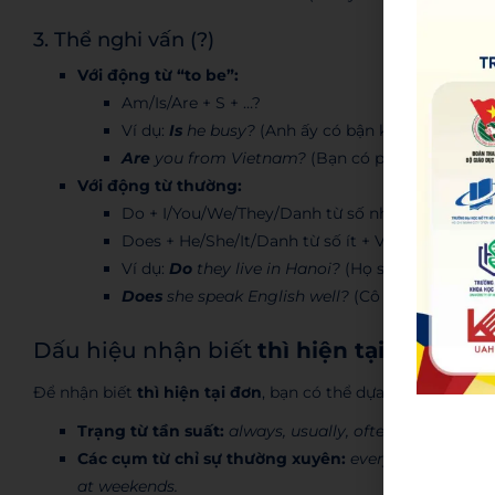
3. Thể nghi vấn (?)
Với động từ “to be”:
Am/Is/Are + S + …?
Ví dụ:
Is
he busy?
(Anh ấy có bận không?)
Are
you from Vietnam?
(Bạn có phải người Việ
Với động từ thường:
Do + I/You/We/They/Danh từ số nhiều + V (nguy
Does + He/She/It/Danh từ số ít + V (nguyên mẫu
Ví dụ:
Do
they live in Hanoi?
(Họ sống ở Hà Nội 
Does
she speak English well?
(Cô ấy nói tiếng A
Dấu hiệu nhận biết
thì hiện tại đơn
Để nhận biết
thì hiện tại đơn
, bạn có thể dựa vào các trạn
Trạng từ tần suất:
always, usually, often, frequently,
Các cụm từ chỉ sự thường xuyên:
every day/week/mo
at weekends.