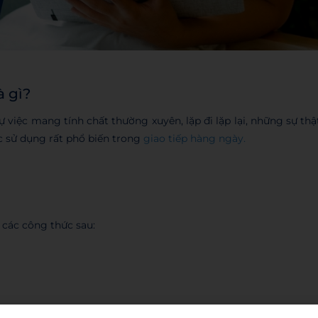
à gì?
việc mang tính chất thường xuyên, lặp đi lặp lại, những sự thậ
ược sử dụng rất phổ biến trong
giao tiếp hàng ngày.
 các công thức sau: