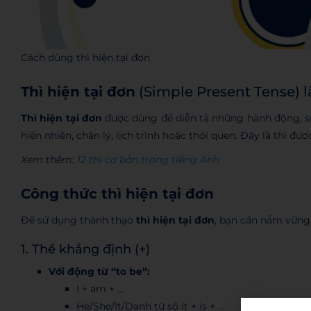
Cách dùng thì hiện tại đơn
Thì hiện tại đơn
(Simple Present Tense) l
Thì hiện tại đơn
được dùng để diễn tả những hành động, sự 
hiển nhiên, chân lý, lịch trình hoặc thói quen. Đây là thì đ
Xem thêm:
12 thì cơ bản trong tiếng Anh
Công thức thì hiện tại đơn
Để sử dụng thành thạo
thì hiện tại đơn
, bạn cần nắm vững
1. Thể khẳng định (+)
Với động từ “to be”:
I + am + …
He/She/It/Danh từ số ít + is + …