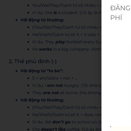
You/We/They/Danh từ số nhiều + are + …
ĐĂNG 
Ví dụ:
She
is
a student.
(Cô ấy là một học sinh.)
PHÍ
Với động từ thường:
I/You/We/They/Danh từ số nhiều + V (nguyên mẫ
He/She/It/Danh từ số ít + V-s/es + …
Ví dụ:
They
play
football every Sunday.
(Họ chơi
He
works
in a big company.
(Anh ấy làm việc ở 
2. Thể phủ định (-)
Với động từ “to be”:
S + am/is/are + not + …
Ví dụ:
I
am not
hungry.
(Tôi không đói.)
They
are not
at home.
(Họ không có nhà.)
Với động từ thường:
I/You/We/They/Danh từ số nhiều + do not (don’t
He/She/It/Danh từ số ít + does not (doesn’t) + V
Ví dụ:
We
don’t go
to school on Saturdays.
(Chún
She
doesn’t like
coffee.
(Cô ấy không thích cà p