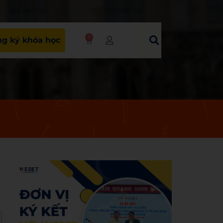
0
g ký khóa học