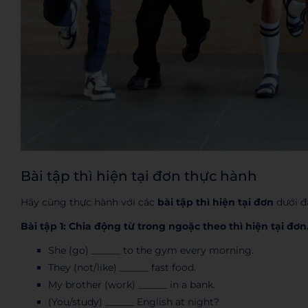
Bài tập thì hiện tại đơn thực hành
Hãy cùng thực hành với các
bài tập thì hiện tại đơn
dưới đ
Bài tập 1: Chia động từ trong ngoặc theo thì hiện tại đơn
She (go) ______ to the gym every morning.
They (not/like) ______ fast food.
My brother (work) ______ in a bank.
(You/study) ______ English at night?