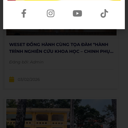
WESET ĐỒNG HÀNH CÙNG TỌA ĐÀM “HÀNH
TRÌNH NGHIÊN CỨU KHOA HỌC – CHINH PHỤC
DANH HIỆU SINH VIÊN 5 TỐT” TRƯỜNG ĐẠI
Đăng bởi:
Admin
HỌC TÔN ĐỨC THẮNG
03/02/2026