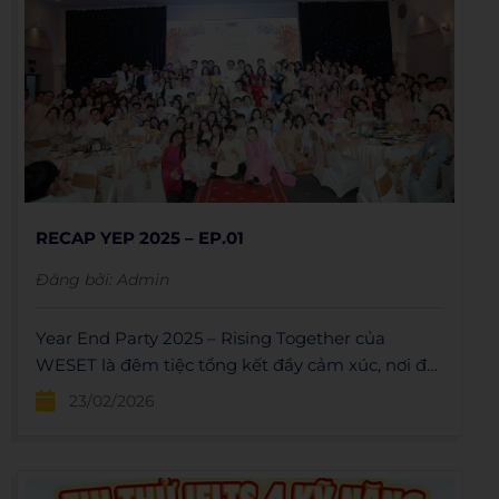
RECAP YEP 2025 – EP.01
Đăng bởi:
Admin
Year End Party 2025 – Rising Together của
WESET là đêm tiệc tổng kết đầy cảm xúc, nơi đại
gia đình cùng nhìn lại hành trình nỗ lực, đón
23/02/2026
nhận sự ghi nhận từ các tổ chức Thành Đoàn
TP.HCM và tiếp thêm động lực để tiếp tục vững
bước trong năm mới.