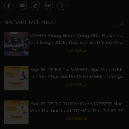
BÀI VIẾT MỚI NHẤT
WESET Đồng Hành Cùng HSU Business
Challenge 2026, Tiếp Sức Sinh Viên Khởi
Nghiệp
06/08/2026
Học IELTS 6.5 Tại WESET: Học Viên UEF
Chinh Phục 6.5 IELTS Nhờ Môi Trường
Học Tập Chất Lượng
06/08/2026
Học IELTS 7.0 Từ Gốc Cùng WESET: Học
Viên Đại học Luật TP.HCM Đạt 7.0 IELTS
06/08/2026