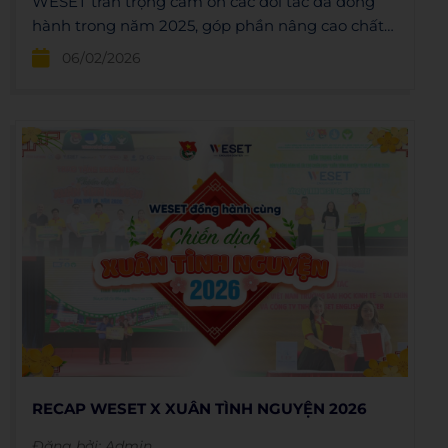
WESET trân trọng cảm ơn các đối tác đã đồng
hành trong năm 2025, góp phần nâng cao chất
lượng đào tạo, mở rộng giá trị cộng đồng và
06/02/2026
cùng WESET tạo nên nhiều dấu ấn ý nghĩa trong
hành trình phát triển giáo dục ngoại ngữ cho thế
hệ trẻ.
RECAP WESET X XUÂN TÌNH NGUYỆN 2026
Đăng bởi:
Admin