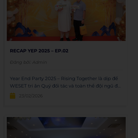
RECAP YEP 2025 – EP.02
Đăng bởi:
Admin
Year End Party 2025 – Rising Together là dịp để
WESET tri ân Quý đối tác và toàn thể đội ngũ đã
đồng hành suốt năm qua, cùng nhìn lại hành
23/02/2026
trình nỗ lực, gắn kết và tiếp thêm động lực để
bước vào chặng đường mới mạnh mẽ hơn. ✨