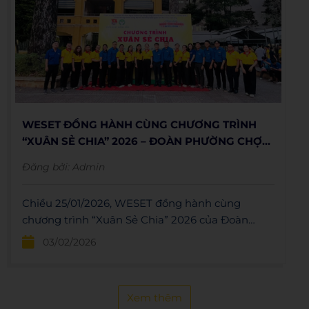
WESET ĐỒNG HÀNH CÙNG CHƯƠNG TRÌNH
“XUÂN SẺ CHIA” 2026 – ĐOÀN PHƯỜNG CHỢ
QUÁN
Đăng bởi:
Admin
Chiều 25/01/2026, WESET đồng hành cùng
chương trình “Xuân Sẻ Chia” 2026 của Đoàn
Phường Chợ Quán, tổ chức Speaking Club cho
03/02/2026
thiếu nhi và tham gia nhiều hoạt động cộng
đồng ý nghĩa. Chương trình mang đến sân chơi
tiếng Anh bổ ích, trao 55 phần quà và lan tỏa tinh
Xem thêm
thần sẻ chia trong không khí Xuân ấm áp.