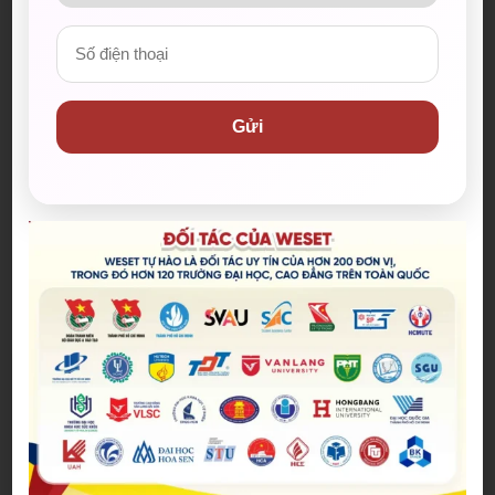
[MOU] WESET & HUTECH :TRƯỜNG ĐẠI HỌC
CÔNG NGHỆ TP.HCM
Gửi
Đăng bởi:
Admin
Sáng 30/01, WESET chính thức tái ký kết hợp tác
cùng HUTECH, tiếp tục đồng hành nâng cao
năng lực tiếng Anh và mở rộng cơ hội học tập,
03/02/2026
hội nhập cho sinh viên.