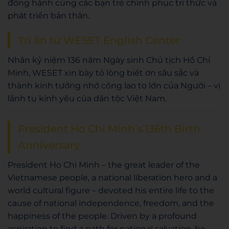
đồng hành cùng các bạn trẻ chinh phục tri thức và
phát triển bản thân.
Tri ân từ WESET English Center
Nhân kỷ niệm 136 năm Ngày sinh Chủ tịch Hồ Chí
Minh, WESET xin bày tỏ lòng biết ơn sâu sắc và
thành kính tưởng nhớ công lao to lớn của Người – vị
lãnh tụ kính yêu của dân tộc Việt Nam.
President Ho Chi Minh’s 136th Birth
Anniversary
President Ho Chi Minh – the great leader of the
Vietnamese people, a national liberation hero and a
world cultural figure – devoted his entire life to the
cause of national independence, freedom, and the
happiness of the people. Driven by a profound
aspiration to find a path for national salvation, he