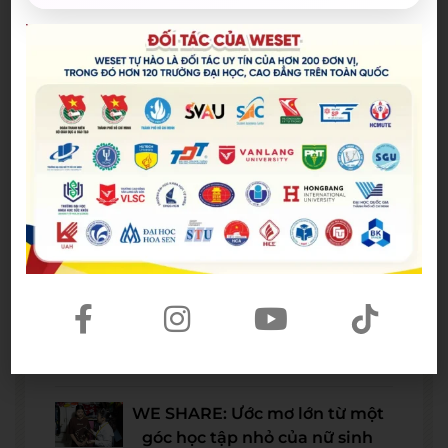
Bài viết mới nhất
Spider-Man: Brand New Day – Bộ
phim được kỳ vọng đưa MCU trở
lại thời kỳ đỉnh cao
04/08/2026
The Odyssey lập kỷ lục doanh
thu mở màn trong sự nghiệp
Christopher Nolan
22/07/2026
WE SHARE: Ước mơ lớn từ một
góc học tập nhỏ của nữ sinh