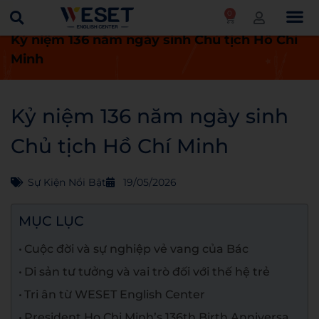
0
Trang chủ
Tin tức
Sự kiện nổi bật
Kỷ niệm 136 năm ngày sinh Chủ tịch Hồ Chí
Minh
Kỷ niệm 136 năm ngày sinh
Chủ tịch Hồ Chí Minh
Sự Kiện Nổi Bật
19/05/2026
MỤC LỤC
Cuộc đời và sự nghiệp vẻ vang của Bác
Di sản tư tưởng và vai trò đối với thế hệ trẻ
Tri ân từ WESET English Center
President Ho Chi Minh’s 136th Birth Anniversa