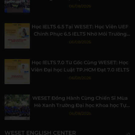
Nghiệp
06/08/2026
Học IELTS 6.5 Tại WESET: Học Viên UEF
Chinh Phục 6.5 IELTS Nhờ Môi Trường
Học Tập Chất Lượng
06/08/2026
Học IELTS 7.0 Từ Gốc Cùng WESET: Học
Viên Đại học Luật TP.HCM Đạt 7.0 IELTS
06/08/2026
WESET Đồng Hành Cùng Chiến Sĩ Mùa
Hè Xanh Trường Đại học Khoa học Tự
nhiên, ĐHQG-HCM
06/08/2026
WESET ENGLISH CENTER