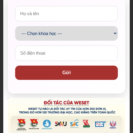
✅ Hơn 200 đơn vị đối tác đồng hành, trong đó
hơn 120 trường Đại học & Cao đẳng đã ký kết tại
TP.HCM và cả nước
✅ Cam kết IELTS/TOEIC/PTE đầu ra bằng văn bản.
Hỗ trợ lệ phí thi lên đến 100%
✅ Đội ngũ giáo viên có điểm IELTS trung bình từ
8.0+, có chứng chỉ sư phạm/ TESOL/ CELTA
Gửi