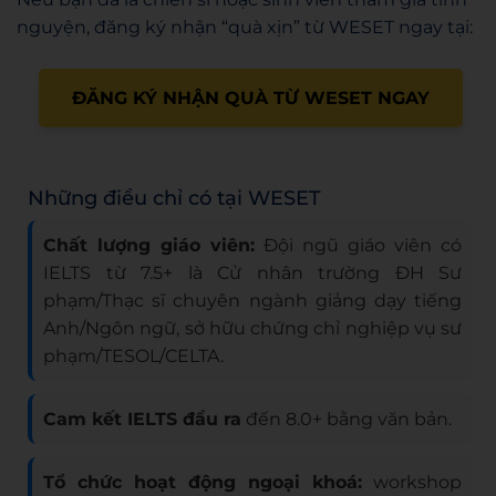
nguyện, đăng ký nhận “quà xịn” từ WESET ngay tại:
ĐĂNG KÝ NHẬN QUÀ TỪ WESET NGAY
Những điều chỉ có tại WESET
Chất lượng giáo viên:
Đội ngũ giáo viên có
IELTS từ 7.5+ là Cử nhân trường ĐH Sư
phạm/Thạc sĩ chuyên ngành giảng dạy tiếng
Anh/Ngôn ngữ, sở hữu chứng chỉ nghiệp vụ sư
phạm/TESOL/CELTA.
Cam kết IELTS đầu ra
đến 8.0+ bằng văn bản.
Tổ chức hoạt động ngoại khoá:
workshop