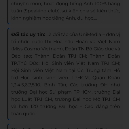
chuyên môn; hoạt động tiếng Anh 100% hàng
tuần (Speaking club); sự kiện chia sẻ kiến thức,
kinh nghiệm học tiếng Anh, du học,…
Đối tác uy tín:
Là đối tác của UniMedia – đơn vị
tổ chức cuộc thi Hoa hậu Hoàn vũ Việt Nam
(Miss Cosmo Vietnam), Đoàn TN Bộ Giáo dục và
Đào tạo; Thành Đoàn TP.HCM; Thành Đoàn
TP.Thủ Đức; Hội Sinh viên Việt Nam TP.HCM;
Hội Sinh viên Việt Nam tại Úc; Trung tâm Hỗ
trợ Học sinh, sinh viên TP.HCM; Quận Đoàn
1,3,4,5,6,7,8,10, Bình Tân; Các trường ĐH như
trường Đại học Sư phạm TP.HCM, trường Đại
học Luật TP.HCM, trường Đại học Mở TP.HCM
và hơn 120 trường Đại học – Cao đẳng trên
toàn quốc.