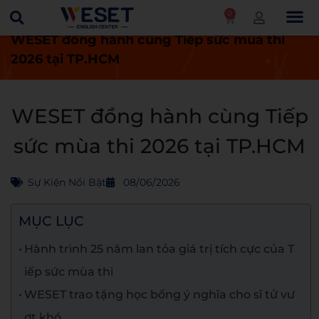
0
Trang chủ
Tin tức
Sự kiện nổi bật
WESET đồng hành cùng Tiếp sức mùa thi
2026 tại TP.HCM
WESET đồng hành cùng Tiếp
sức mùa thi 2026 tại TP.HCM
Sự Kiện Nổi Bật
08/06/2026
MỤC LỤC
Hành trình 25 năm lan tỏa giá trị tích cực của T
iếp sức mùa thi
WESET trao tặng học bổng ý nghĩa cho sĩ tử vư
ợt khó