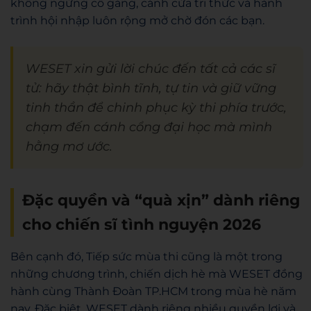
không ngừng cố gắng, cánh cửa tri thức và hành
trình hội nhập luôn rộng mở chờ đón các bạn.
WESET xin gửi lời chúc đến tất cả các sĩ
tử: hãy thật bình tĩnh, tự tin và giữ vững
tinh thần để chinh phục kỳ thi phía trước,
chạm đến cánh cổng đại học mà mình
hằng mơ ước.
Đặc quyền và “quà xịn” dành riêng
cho chiến sĩ tình nguyện 2026
Bên cạnh đó, Tiếp sức mùa thi cũng là một trong
những chương trình, chiến dịch hè mà WESET đồng
hành cùng Thành Đoàn TP.HCM trong mùa hè năm
nay. Đặc biệt, WESET dành riêng nhiều quyền lợi và