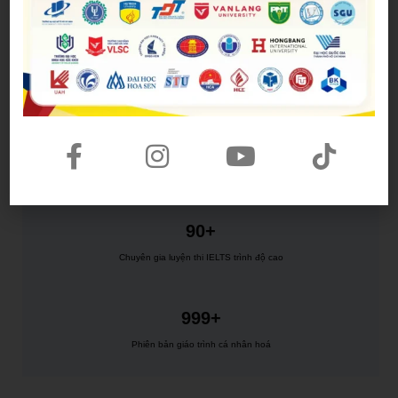
Nhận combo quà và ưu đãi lên đến 10.000.000đ khi
đăng ký khóa học (*)
ĐĂNG KÝ NHẬN HỌC BỔNG
12+
Trung tâm luyện thi IELTS tại Việt Nam
90+
Chuyên gia luyện thi IELTS trình độ cao
999+
Phiên bản giáo trình cá nhân hoá