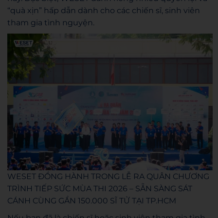
“quà xịn” hấp dẫn dành cho các chiến sĩ, sinh viên
tham gia tình nguyện.
WESET ĐỒNG HÀNH TRONG LỄ RA QUÂN CHƯƠNG
TRÌNH TIẾP SỨC MÙA THI 2026 – SẴN SÀNG SÁT
CÁNH CÙNG GẦN 150.000 SĨ TỬ TẠI TP.HCM
Nếu bạn đã là chiến sĩ hoặc sinh viên tham gia tình