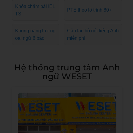
Khóa chấm bài IEL
PTE theo lộ trình 80+
TS
Khung năng lực ng
Câu lạc bộ nói tiếng Anh
oại ngữ 6 bậc
miễn phí
Hệ thống trung tâm Anh
ngữ WESET