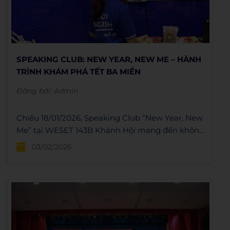
SPEAKING CLUB: NEW YEAR, NEW ME – HÀNH
TRÌNH KHÁM PHÁ TẾT BA MIỀN
Đăng bởi:
Admin
Chiều 18/01/2026, Speaking Club “New Year, New
Me” tại WESET 143B Khánh Hội mang đến không
khí Tết rộn ràng qua các trạm trải nghiệm văn
03/02/2026
hóa ba miền kết hợp luyện nói tiếng Anh. Sự
kiện giúp học viên tích lũy từ vựng Năm mới,
thêm tự tin giao tiếp và sẵn sàng cho một khởi
đầu đầy năng lượng.