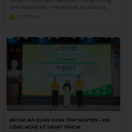
WESET vinh dự được đồng hành cùng chương
trình Bookstarter – The Horizon, nơi sách trở
thành điểm chạm kết nối những người trẻ
27/01/2026
RECAP: RA QUÂN XUÂN TÌNH NGUYỆN – ĐH
CÔNG NGHỆ KỸ THUẬT TPHCM