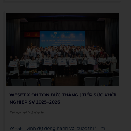
bước tiến quan trọng trong hành trình đồng
hành cùng sinh viên trên con đường nâng cao
năng lực ngoại ngữ và phát triển sự nghiệp bền
vững.
WESET X ĐH TÔN ĐỨC THẮNG | TIẾP SỨC KHỞI
NGHIỆP SV 2025–2026
Đăng bởi:
Admin
WESET vinh dự đồng hành với cuộc thi “Tìm