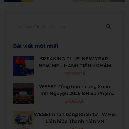
Bài viết mới nhất
SPEAKING CLUB: NEW YEAR,
NEW ME – HÀNH TRÌNH KHÁM
PHÁ TẾT BA MIỀN
03/02/2026
WESET đồng hành cùng Xuân
Tình Nguyện 2026 ĐH Sư Phạm
HCM
27/01/2026
WESET nhận bằng khen từ TW Hội
Liên hiệp Thanh niên VN
27/01/2026