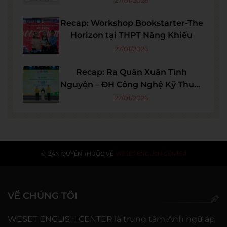
Recap: Workshop Bookstarter-The
Horizon tại THPT Năng Khiếu
27/01/2026
Recap: Ra Quân Xuân Tình
Nguyện – ĐH Công Nghệ Kỹ Thuật
TPHCM
22/01/2026
© BẢN QUYỀN THUỘC VỀ
WESET ENGLISH CENTER
VỀ CHÚNG TÔI
WESET ENGLISH CENTER là trung tâm Anh ngữ áp