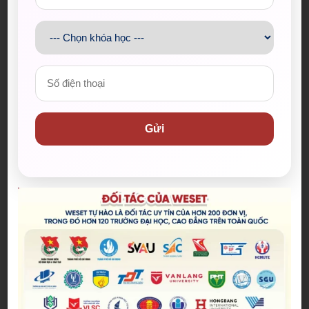
WESET ĐỒNG HÀNH CÙNG “TÔI LÀ CÔNG DÂN
Gửi
TOÀN CẦU”
Đăng bởi:
Admin
WESET vô cùng tự hào khi đồng hành cùng
Cuộc thi “Tôi là Công dân Toàn cầu - Khát vọng
Kỷ nguyên mới” do Ban Chấp hành Đoàn Tỉnh
15/01/2026
Gia Lai tổ chức.