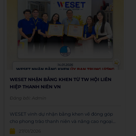
WESET NHẬN BẰNG KHEN TỪ TW HỘI LIÊN
HIỆP THANH NIÊN VN
Đăng bởi:
Admin
WESET vinh dự nhận bằng khen về đóng góp
cho phong trào thanh niên và nâng cao ngoại
ngữ. Cùng WESET xây dựng thế hệ trẻ tự tin hội
27/01/2026
nhập quốc tế.