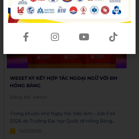
WESET KÝ KẾT HỢP TÁC NGOẠI NGỮ VỚI ĐH
HỒNG BÀNG
Đăng bởi:
Admin
Trong khuôn khổ Ngày hội Việc làm - Job Fair
2026 do Trường Đại học Quốc tế Hồng Bàng
(HIU) tổ chức, WESET English Center đã chính
14/01/2026
thức ký kết thỏa thuận hợp tác, đánh dấu một