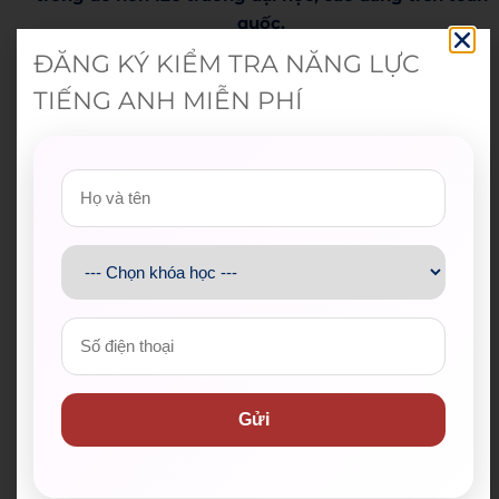
quốc.​
ĐĂNG KÝ KIỂM TRA NĂNG LỰC
TIẾNG ANH MIỄN PHÍ
Tổng hợp đối tác của chúng tôi
Gửi