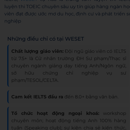
luyện thi TOEIC chuyên sâu uy tín giúp hàng ngàn họ
viên đạt được ước mơ du học, định cư và phát triển s
nghiệp
Những điều chỉ có tại WESET
Chất lượng giáo viên:
Đội ngũ giáo viên có IELTS
từ 7.5+ là Cử nhân trường ĐH Sư phạm/Thạc sĩ
chuyên ngành giảng dạy tiếng Anh/Ngôn ngữ,
sở hữu chứng chỉ nghiệp vụ sư
phạm/TESOL/CELTA.
Cam kết IELTS đầu ra
đến 8.0+ bằng văn bản.
Tổ chức hoạt động ngoại khoá:
workshop
chuyên môn; hoạt động tiếng Anh 100% hàng
tuần (Speaking club); sự kiện chia sẻ kiến thức,