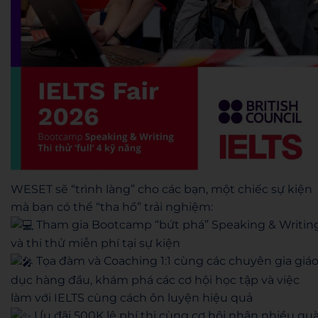
WESET sẽ “trình làng” cho các bạn, một chiếc sự kiện
mà bạn có thể “tha hồ” trải nghiệm:
Tham gia Bootcamp “bứt phá” Speaking & Writin
và thi thử miễn phí tại sự kiện
Tọa đàm và Coaching 1:1 cùng các chuyên gia giá
dục hàng đầu, khám phá các cơ hội học tập và việc
làm với IELTS cùng cách ôn luyện hiệu quả
Ưu đãi 500K lệ phí thi cùng cơ hội nhận nhiều qu