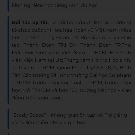
kinh nghiệm học tiếng Anh, du học,…
Đối tác uy tín:
Là đối tác của UniMedia – đơn vị
tổ chức cuộc thi Hoa hậu Hoàn vũ Việt Nam (Miss
Cosmo Vietnam), Đoàn TN Bộ Giáo dục và Đào
tạo; Thành Đoàn TP.HCM; Thành Đoàn TP.Thủ
Đức; Hội Sinh viên Việt Nam TP.HCM; Hội Sinh
viên Việt Nam tại Úc; Trung tâm Hỗ trợ Học sinh,
sinh viên TP.HCM; Quận Đoàn 1,3,4,5,6,7,8,10, Bình
Tân; Các trường ĐH như trường Đại học Sư phạm
TP.HCM, trường Đại học Luật TP.HCM, trường Đại
học Mở TP.HCM và hơn 120 trường Đại học – Cao
đẳng trên toàn quốc.
“Study Space” – không gian ôn tập với Trợ giảng
và tài liệu miễn phí sau giờ học.