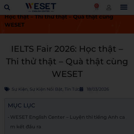
0
Trang chủ
Tin tức
IELTS Fair 2026:
Học thật – Thi thử thật – Quà thật cùng
WESET
IELTS Fair 2026: Học thật –
Thi thử thật – Quà thật cùng
WESET
Sự Kiện
,
Sự Kiện Nổi Bật
,
Tin Tức
18/03/2026
MỤC LỤC
WESET English Center – Luyện thi tiếng Anh ca
m kết đầu ra