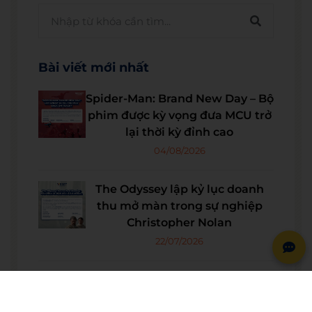
Bài viết mới nhất
Spider-Man: Brand New Day – Bộ
phim được kỳ vọng đưa MCU trở
lại thời kỳ đỉnh cao
04/08/2026
The Odyssey lập kỷ lục doanh
thu mở màn trong sự nghiệp
Christopher Nolan
22/07/2026
WE SHARE: Ước mơ lớn từ một
góc học tập nhỏ của nữ sinh