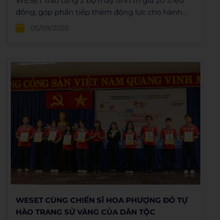
WESET trao tặng 2 bộ máy tính trị giá 20 triệu
đồng, góp phần tiếp thêm động lực cho hành
trình sẻ chia và cống hiến của tuổi trẻ.
05/09/2025
WESET CÙNG CHIẾN SĨ HOA PHƯỢNG ĐỎ TỰ
HÀO TRANG SỬ VÀNG CỦA DÂN TỘC