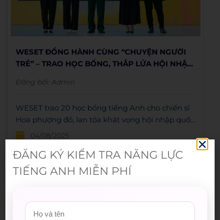
WESET ĐỒNG HÀNH CÙNG “CHUYỆN NGƯỜI
TRẺ” – TRAO HỌC BỔNG, THẮP LỬA HỘI NHẬP
CHO THẾ HỆ MỚI
Đăng bởi:
Admin
WESET trao 20 học bổng tiếng Anh cho chiến sĩ
Hoa phượng đỏ, lan tỏa khát vọng hội nhập quốc
tế đến thế hệ trẻ.
04/08/2025
ĐĂNG KÝ KIỂM TRA NĂNG LỰC
TIẾNG ANH MIỄN PHÍ