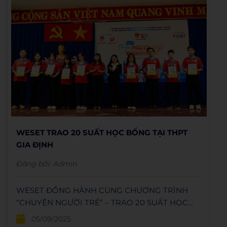
WESET TRAO 20 SUẤT HỌC BỔNG TẠI THPT
GIA ĐỊNH
Đăng bởi:
Admin
WESET ĐỒNG HÀNH CÙNG CHƯƠNG TRÌNH
“CHUYỆN NGƯỜI TRẺ” – TRAO 20 SUẤT HỌC
BỔNG TIẾNG ANH TẠI TRƯỜNG THPT GIA ĐỊNH.
05/09/2025