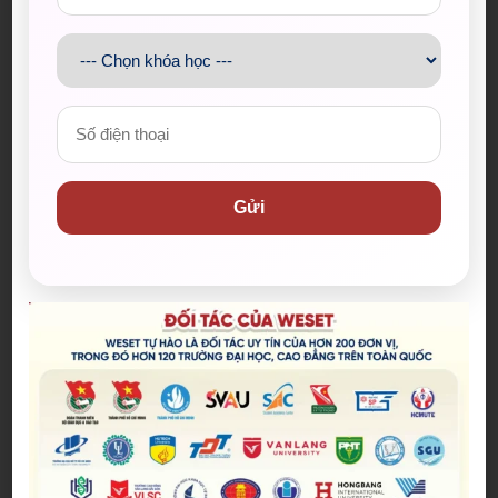
KẾT NỐI TRÁI TIM – LAN TỎA NGHĨA TÌNH
Gửi
CÙNG WESET
Đăng bởi:
Admin
WESET lan tỏa yêu thương tại Chiến dịch Kỳ
nghỉ hồng 2025, tặng xe đạp, quà học tập và tạo
sân chơi ý nghĩa cho trẻ em Vĩnh Long – Trà Vinh.
04/08/2025