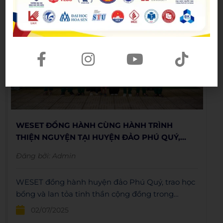
WESET ĐỒNG HÀNH CÙNG HÀNH TRÌNH
THIỆN NGUYỆN TẠI HUYỆN ĐẢO PHÚ QUÝ,
BÌNH THUẬN
Đăng bởi:
Admin
WESET đồng hành huyện đảo Phú Quý, trao học
bổng và lan tỏa tinh thần cộng đồng trong
chuyến thiện nguyện đầy ý nghĩa.
02/07/2025