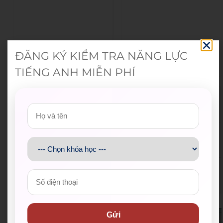
ĐĂNG KÝ KIỂM TRA NĂNG LỰC
TIẾNG ANH MIỄN PHÍ
Đoàn Thanh niên Bộ Giáo d
Hội Sinh viên Việt Na
ục và Đào tạo
m TP.HCM
Trung tâm Hỗ trợ Học sinh,
Thành Đoàn TP.HCM
sinh viên TP.HCM
Hội Liên hiệp Thanh
Thành Đoàn TP. Thủ Đức
niên Việt Nam
Gửi