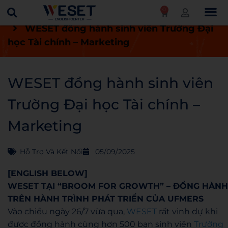
0
Trang chủ
Tin tức
Hỗ trợ và kết nối
WESET đồng hành sinh viên Trường Đại
học Tài chính – Marketing
WESET đồng hành sinh viên
Trường Đại học Tài chính –
Marketing
Hỗ Trợ Và Kết Nối
05/09/2025
[ENGLISH BELOW]
WESET TẠI “BROOM FOR GROWTH” – ĐỒNG HÀNH
TRÊN HÀNH TRÌNH PHÁT TRIỂN CỦA UFMERS
Vào chiều ngày 26/7 vừa qua,
WESET
rất vinh dự khi
được đồng hành cùng hơn 500 bạn sinh viên
Trường