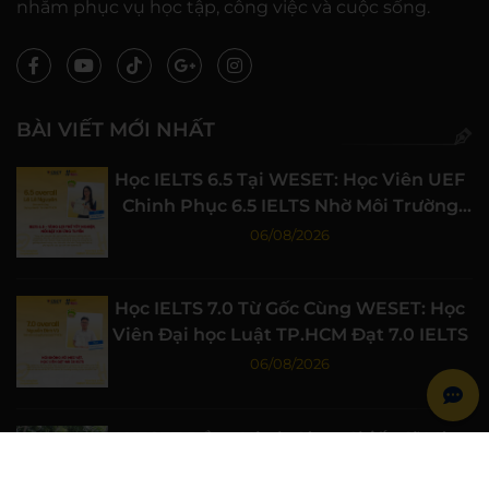
nhằm phục vụ học tập, công việc và cuộc sống.
BÀI VIẾT MỚI NHẤT
Học IELTS 6.5 Tại WESET: Học Viên UEF
Chinh Phục 6.5 IELTS Nhờ Môi Trường
Học Tập Chất Lượng
06/08/2026
Học IELTS 7.0 Từ Gốc Cùng WESET: Học
Viên Đại học Luật TP.HCM Đạt 7.0 IELTS
06/08/2026
WESET Đồng Hành Cùng Chiến Sĩ Mùa
Hè Xanh Trường Đại học Khoa học Tự