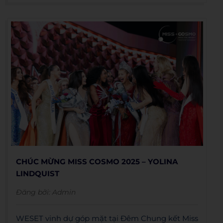
nguyện 2026. Tại chương trình, WESET tư vấn,
định hướng đào tạo ngoại ngữ và trao học bổng
nhằm tiếp sức cho các chiến sĩ xuất ngũ, góp
phần giúp người trẻ vững vàng hội nhập và phát
triển sau khi hoàn thành nghĩa vụ.
CHÚC MỪNG MISS COSMO 2025 – YOLINA
LINDQUIST
Đăng bởi:
Admin
WESET vinh dự góp mặt tại Đêm Chung kết Miss