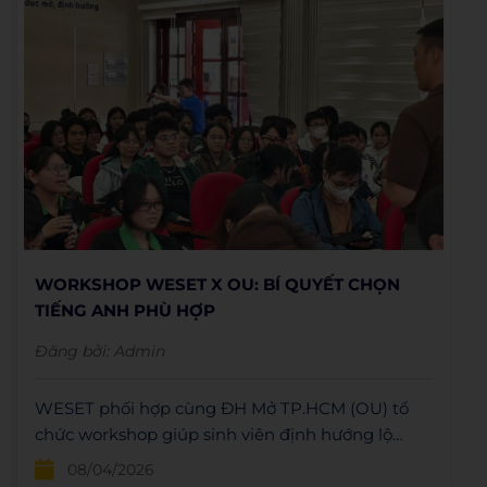
WORKSHOP WESET X OU: BÍ QUYẾT CHỌN
TIẾNG ANH PHÙ HỢP
Đăng bởi:
Admin
WESET phối hợp cùng ĐH Mở TP.HCM (OU) tổ
chức workshop giúp sinh viên định hướng lộ
trình học Tiếng Anh giao tiếp và học thuật hiệu
08/04/2026
quả.