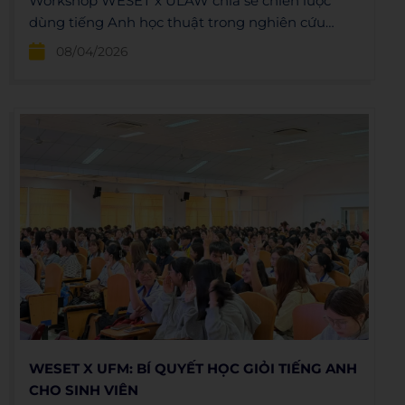
Workshop WESET x ULAW chia sẻ chiến lược
dùng tiếng Anh học thuật trong nghiên cứu
khoa học, giúp sinh viên làm chủ tư duy và tài
08/04/2026
liệu quốc tế
WESET X UFM: BÍ QUYẾT HỌC GIỎI TIẾNG ANH
CHO SINH VIÊN