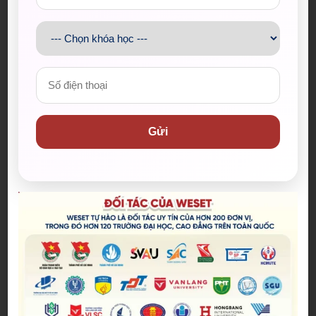
WESET X XUÂN TÌNH NGUYỆN 2026 | KẾT NỐI
Gửi
SỨ MỆNH – LAN TỎA GIÁ TRỊ NHÂN VĂN
Đăng bởi:
Hoàng Khoa
Trong Chiến dịch Xuân Tình Nguyện 2026,
WESET đồng hành cùng Thành Đoàn – Hội Sinh
viên Việt Nam TP.HCM và hơn 120 trường, lan tỏa
22/01/2026
giá trị cộng đồng thông qua sứ mệnh giáo dục.
WESET đóng góp 1.500 áo chiến dịch, 10 suất học
bổng tiếng Anh cho trẻ em khó khăn và nhiều
học bổng ngoại ngữ cho các chiến sĩ, góp phần