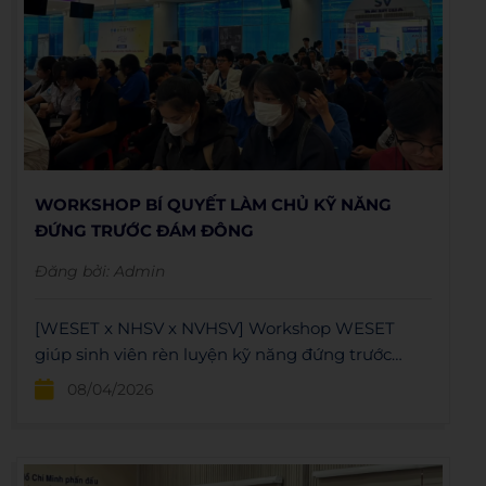
WORKSHOP BÍ QUYẾT LÀM CHỦ KỸ NĂNG
ĐỨNG TRƯỚC ĐÁM ĐÔNG
Đăng bởi:
Admin
[WESET x NHSV x NVHSV] Workshop WESET
giúp sinh viên rèn luyện kỹ năng đứng trước
đám đông, kiểm soát tâm lý và ngôn ngữ cơ thể
08/04/2026
chuyên nghiệp.