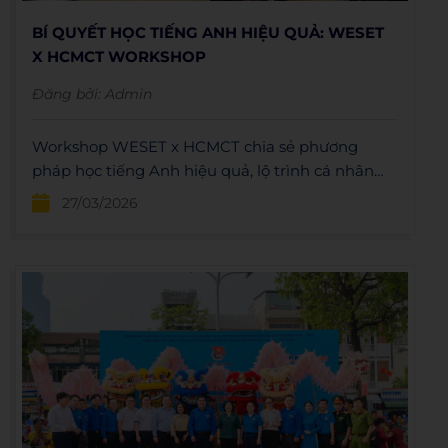
BÍ QUYẾT HỌC TIẾNG ANH HIỆU QUẢ: WESET
X HCMCT WORKSHOP
Đăng bởi:
Admin
Workshop WESET x HCMCT chia sẻ phương
pháp học tiếng Anh hiệu quả, lộ trình cá nhân
hóa và bí quyết bứt phá cho sinh viên.
27/03/2026