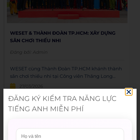
WESET & THÀNH ĐOÀN TP.HCM: XÂY DỰNG
SÂN CHƠI THIẾU NHI
Đăng bởi:
Admin
WESET cùng Thành Đoàn TP.HCM khánh thành
sân chơi thiếu nhi tại Công viên Thăng Long
nhân kỷ niệm 95 năm ngày thành lập Đoàn.
27/03/2026
ĐĂNG KÝ KIỂM TRA NĂNG LỰC
TIẾNG ANH MIỄN PHÍ