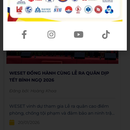
tiếp sức cho thế hệ trẻ, kết nối tri thức, sẻ chia và
mở rộng cơ hội hội nhập.
WESET ĐỒNG HÀNH CÙNG LỄ RA QUÂN DỊP
TẾT BÍNH NGỌ 2026
Đăng bởi:
Hoàng Khoa
WESET vinh dự tham gia Lễ ra quân cao điểm
phòng, chống tội phạm và đảm bảo an ninh trật
tự dịp Tết 2026 trong khuôn khổ Chương trình
20/01/2026
Tình nguyện Mùa đông 2025 – Xuân Tình