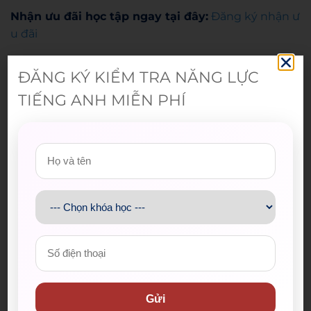
Nhận ưu đãi học tập ngay tại đây:
Đăng ký nhận ư
u đãi
ĐĂNG KÝ KIỂM TRA NĂNG LỰC
Admin
TIẾNG ANH MIỄN PHÍ
Gửi