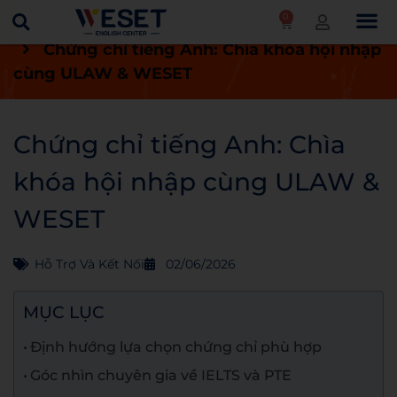
0
Trang chủ
Tin tức
Hỗ trợ và kết nối
Chứng chỉ tiếng Anh: Chìa khóa hội nhập
cùng ULAW & WESET
Chứng chỉ tiếng Anh: Chìa
khóa hội nhập cùng ULAW &
WESET
Hỗ Trợ Và Kết Nối
02/06/2026
MỤC LỤC
Định hướng lựa chọn chứng chỉ phù hợp
Góc nhìn chuyên gia về IELTS và PTE