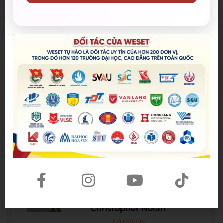
Bài viết mới nhất
Spider-Man: Brand New Day – Bộ
phim được kỳ vọng đưa MCU trở
lại thời kỳ đỉnh cao
04/08/2026
The Odyssey lập kỷ lục doanh
thu mở màn trong sự nghiệp
Christopher Nolan
22/07/2026