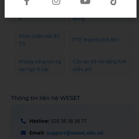
Khóa TOEIC giải đ
Khóa học Writing & Spe
ề
aking
Khóa chấm bài IEL
PTE theo lộ trình 80+
TS
Khung năng lực ng
Câu lạc bộ nói tiếng Anh
oại ngữ 6 bậc
miễn phí
Thông tin liên hệ WESET
Hotline:
028 38 38 38 77
Email:
support@weset.edu.vn