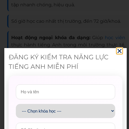
tập nhanh chóng, hiệu quả.
Số giờ học cao nhất thị trường, đến 72 giờ/khoá.
Hoạt động ngoại khóa đa dạng:
Giúp
học viên
thực hành tiếng Anh trong môi trường thực tế,
phát triển toàn diện.
ĐĂNG KÝ KIỂM TRA NĂNG LỰC
TIẾNG ANH MIỄN PHÍ
12+
Trung tâm luyện thi IELTS tại Việt Nam
90+
Chuyên gia luyện thi IELTS trình độ cao