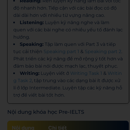
Reading:
Rèn luyện kỹ năng làm bài với tốc
độ nhanh hơn. Tiếp cận với các bài đọc có độ
dài dài hơn với nhiều từ vựng nâng cao.
Listening:
Luyện kỹ năng nghe và làm
quen với các bài nghe có nhiều yếu tố đánh lạc
hướng.
Speaking:
Tập làm quen với Part 3 và tiếp
tục cải thiện
Speaking part 1
&
Speaking part 2
.
Phát triển các kỹ năng để mở rộng ý tốt hơn và
đảm bảo bài nói được mạch lạc, thuyết phục.
Writing:
Luyện viết ở
Writing Task 1
&
Writin
g Task 2
, tập trung vào các dạng bài ít được xử
lí ở lớp Intermediate. Luyện tập các kỹ năng hỗ
trợ để viết bài tốt hơn.
Nội dung khóa học Pre-IELTS
Nội dung
Chi tiết