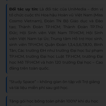
Đối tác uy tín:
Là đối tác của UniMedia – đơn vị
tổ chức cuộc thi Hoa hậu Hoàn vũ Việt Nam (Miss
Cosmo Vietnam), Đoàn TN Bộ Giáo dục và Đào
tạo; Thành Đoàn TP.HCM; Thành Đoàn TP.Thủ
Đức; Hội Sinh viên Việt Nam TP.HCM; Hội Sinh
viên Việt Nam tại Úc; Trung tâm Hỗ trợ Học sinh,
sinh viên TP.HCM; Quận Đoàn 1,3,4,5,6,7,8,10, Bình
Tân; Các trường ĐH như trường Đại học Sư phạm
TP.HCM, trường Đại học Luật TP.HCM, trường Đại
học Mở TP.HCM và hơn 120 trường Đại học – Cao
đẳng trên toàn quốc.
“Study Space” – không gian ôn tập với Trợ giảng
và tài liệu miễn phí sau giờ học.
Tặng gói học bổng toàn phần 100%* khi du học