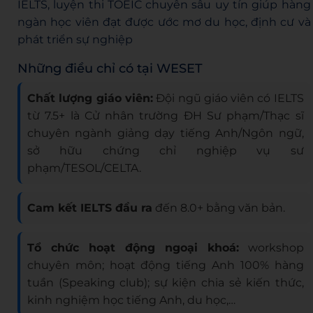
IELTS, luyện thi TOEIC chuyên sâu uy tín giúp hàng
ngàn học viên đạt được ước mơ du học, định cư và
phát triển sự nghiệp
Những điều chỉ có tại WESET
Chất lượng giáo viên:
Đội ngũ giáo viên có IELTS
từ 7.5+ là Cử nhân trường ĐH Sư phạm/Thạc sĩ
chuyên ngành giảng dạy tiếng Anh/Ngôn ngữ,
sở hữu chứng chỉ nghiệp vụ sư
phạm/TESOL/CELTA.
Cam kết IELTS đầu ra
đến 8.0+ bằng văn bản.
Tổ chức hoạt động ngoại khoá:
workshop
chuyên môn; hoạt động tiếng Anh 100% hàng
tuần (Speaking club); sự kiện chia sẻ kiến thức,
kinh nghiệm học tiếng Anh, du học,…