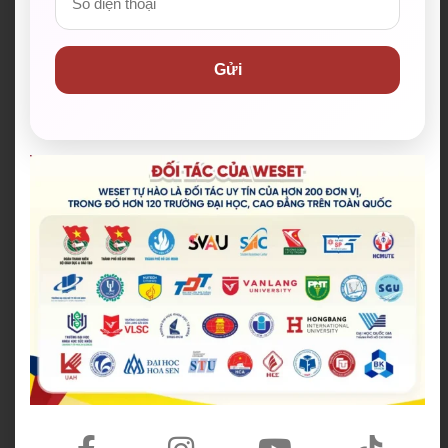
999+
Phiên bản giáo trình cá nhân hoá
Gửi
Lộ trình luyện thi & thiết kế riêng theo nhu
cầu
KHÓA HỌC CAM KẾT ĐẦU RA
Các khóa học tại WESET
Khóa IELTS cam k
Tiếng Anh giao tiếp
ết đầu ra 6.5+
Khóa Tiếng Anh dành c
Lớp Gia Sư IELTS
ho Doanh Nghiệp