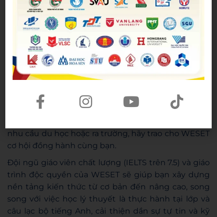
quan phần Nghe
Speaking Skills: Các bài tập và hoạt động liên
quan phần Nói
Exam Listening: Một phần để bạn thực hành,
vận dụng lại những gì đã học trong ba phần
trước
Download trọn bộ 3 quyển sách tăng tốc IELTS Li
stening từ 4.5 lên 6.5
Nếu không có nhiều thời gian và động lực để tự
học, đặc biệt các bạn đang cần bằng IELTS đáp ứng
nhu cầu du học hoặc ra trường, hãy trao cho WESET
cơ hội đồng hành cùng bạn.
Đội ngũ giáo viên chất lượng (IELTS trên 7.5) và giáo
trình độc quyền của WESET sẽ giúp bạn xây dựng
nền tảng kiến thức từ cơ bản đến nâng cao, song
song với việc học lý thuyết là thực hành tại lớp và
câu lạc bộ tiếng Anh, cải thiện dần sự tự tin và kỹ