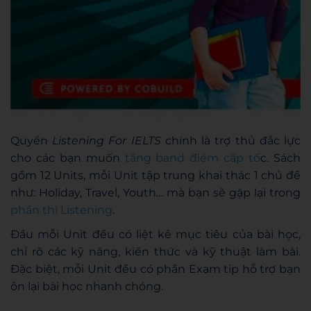
Quyển
Listening For IELTS
chính là trợ thủ đắc lực
cho các bạn muốn
tăng band điểm cấp tố
c. Sách
gồm 12 Units, mỗi Unit tập trung khai thác 1 chủ đề
như: Holiday, Travel, Youth… mà bạn sẽ gặp lại trong
phần thi Listening
.
Đầu mỗi Unit đều có liệt kê mục tiêu của bài học,
chỉ rõ các kỹ năng, kiến thức và kỹ thuật làm bài.
Đặc biệt, mỗi Unit đều có phần Exam tip hỗ trợ bạn
ôn lại bài học nhanh chóng.