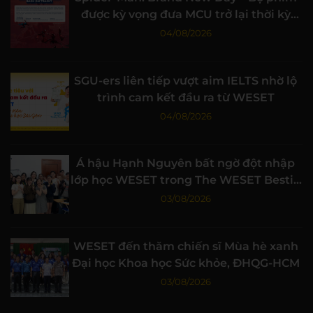
được kỳ vọng đưa MCU trở lại thời kỳ
đỉnh cao
04/08/2026
SGU-ers liên tiếp vượt aim IELTS nhờ lộ
trình cam kết đầu ra từ WESET
04/08/2026
Á hậu Hạnh Nguyên bất ngờ đột nhập
lớp học WESET trong The WESET Bestie
tập 3
03/08/2026
WESET đến thăm chiến sĩ Mùa hè xanh
Đại học Khoa học Sức khỏe, ĐHQG-HCM
03/08/2026