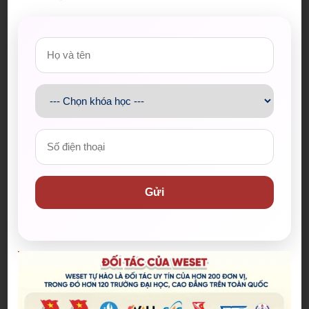
Listening & Speaking for IELTS
của nhà xuất bản
MacMillan. Cả bộ sách được nhiều giáo viên đánh
giá rất hay, giúp người học cải thiện đồng thời cả hai
kỹ năng: Listening và Speaking. Bên cạnh chia
thành các chủ đề, ở mỗi chủ đề tác giả còn chia nhỏ
Gửi
thành nhiều dạng bài rất hợp lý và dễ học. Sách
gồm 10 chủ đề quen thuộc, mỗi chủ đề gồm bốn
phần:
Topic Talk: Chủ yếu cung cấp từ vựng nâng cao
và ý tưởng làm bài
Listening Skills: Các bài tập và hoạt động liên