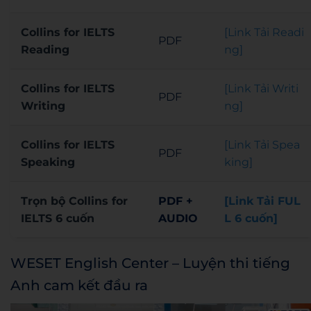
Collins for IELTS
[Link Tải Readi
PDF
Reading
ng]
Collins for IELTS
[Link Tải Writi
PDF
Writing
ng]
Collins for IELTS
[Link Tải Spea
PDF
Speaking
king]
Trọn bộ Collins for
PDF +
[Link Tải FUL
IELTS 6 cuốn
AUDIO
L 6 cuốn]
WESET English Center – Luyện thi tiếng
Anh cam kết đầu ra