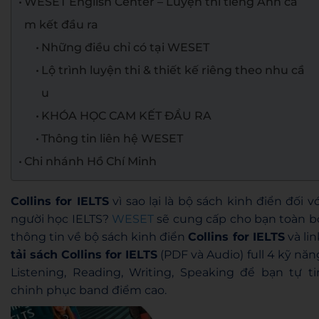
WESET English Center – Luyện thi tiếng Anh ca
m kết đầu ra
Những điều chỉ có tại WESET
Lộ trình luyện thi & thiết kế riêng theo nhu cầ
u
KHÓA HỌC CAM KẾT ĐẦU RA
Thông tin liên hệ WESET
Chi nhánh Hồ Chí Minh
Collins for IELTS
vì sao lại là bộ sách kinh điển đối vớ
người học IELTS?
WESET
sẽ cung cấp cho bạn toàn b
thông tin về bộ sách kinh điển
Collins for IELTS
và lin
tải sách Collins for IELTS
(PDF và Audio) full 4 kỹ năn
Listening, Reading, Writing, Speaking để bạn tự ti
chinh phục band điểm cao.