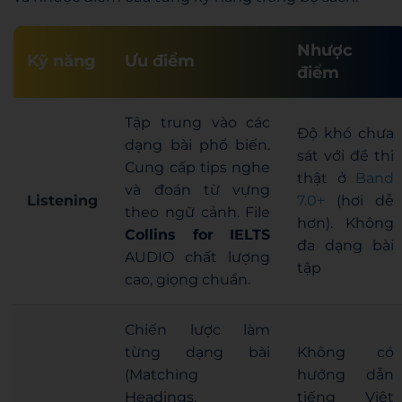
Nhược
Kỹ năng
Ưu điểm
điểm
Tập trung vào các
Độ khó chưa
dạng bài phổ biến.
sát với đề thi
Cung cấp tips nghe
thật ở
Band
và đoán từ vựng
Listening
7.0+
(hơi dễ
theo ngữ cảnh. File
hơn). Không
Collins for IELTS
đa dạng bài
AUDIO chất lượng
tập
cao, giọng chuẩn.
Chiến lược làm
từng dạng bài
Không có
(Matching
hướng dẫn
Headings,
tiếng Việt