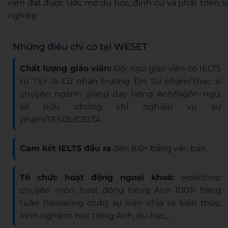
viên đạt được ước mơ du học, định cư và phát triển s
nghiệp
Những điều chỉ có tại WESET
Chất lượng giáo viên:
Đội ngũ giáo viên có IELTS
từ 7.5+ là Cử nhân trường ĐH Sư phạm/Thạc sĩ
chuyên ngành giảng dạy tiếng Anh/Ngôn ngữ,
sở hữu chứng chỉ nghiệp vụ sư
phạm/TESOL/CELTA.
Cam kết IELTS đầu ra
đến 8.0+ bằng văn bản.
Tổ chức hoạt động ngoại khoá:
workshop
chuyên môn; hoạt động tiếng Anh 100% hàng
tuần (Speaking club); sự kiện chia sẻ kiến thức,
kinh nghiệm học tiếng Anh, du học,…