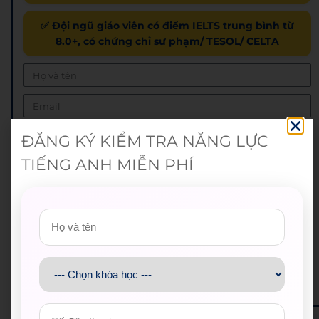
✅ Đội ngũ giáo viên có điểm IELTS trung bình từ
8.0+, có chứng chỉ sư phạm/ TESOL/ CELTA
ĐĂNG KÝ KIỂM TRA NĂNG LỰC
TIẾNG ANH MIỄN PHÍ
Nhận combo quà và ưu đãi lên đến 10.000.000đ khi
đăng ký khóa học (*)
ĐĂNG KÝ NHẬN HỌC BỔNG