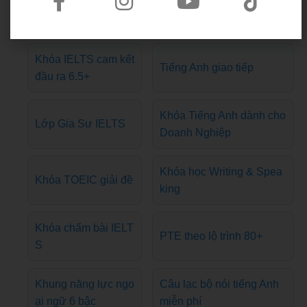
Các khóa học tại WESET
Khóa IELTS cam kết
Tiếng Anh giao tiếp
đầu ra 6.5+
Khóa Tiếng Anh dành cho
Lớp Gia Sư IELTS
Doanh Nghiệp
Khóa học Writing & Spea
Khóa TOEIC giải đề
king
Khóa chấm bài IELT
PTE theo lộ trình 80+
S
Khung năng lực ngo
Câu lạc bộ nói tiếng Anh
ại ngữ 6 bậc
miễn phí