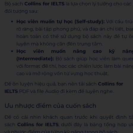
Bộ sách
Collins for IELTS
là lựa chọn lý tưởng cho các
đối tượng sau:
Học viên muốn tự học (Self-study):
Với cấu trú
rõ ràng, bài tập phong phú, và đáp án chi tiết, bạ
hoàn toàn có thể sử dụng bộ sách này để tự ô
luyện mà không cần đến trung tâm.
Học viên muốn nâng cao kỹ năn
(Intermediate):
Bộ sách giúp học viên làm que
với format đề thi, học các chiến lược làm bài nân
cao và mở rộng vốn từ vựng học thuật.
Để ôn luyện hiệu quả, bạn nên tải sách
Collins for
IELTS
PDF và file Audio đi kèm để luyện nghe.
Ưu nhược điểm của cuốn sách
Để có cái nhìn khách quan trước khi quyết định tả
sách
Collins for IELTS
, dưới đây là bảng tổng hợp ư
và nhược điểm của từng kỹ năng trong bộ sách: