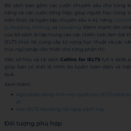
Bộ sách bao gồm các cuốn chuyên sâu cho từng k
năng và các cuốn tổng hợp, giúp người học củng c
kiến thức và luyện tập chuyên sâu 4 kỹ năng:
Listeni
g
,
Reading
,
Writing
, và
Speaking
. Điểm mạnh lớn nhấ
của bộ sách là tập trung vào các chiến lược làm bài th
IELTS thực tế, cung cấp từ vựng học thuật và các cấ
trúc ngữ pháp cần thiết cho từng phần thi.
Việc sở hữu và tải sách
Collins for IELTS
full 4 skills s
giúp bạn có một lộ trình ôn luyện toàn diện và hiệ
quả.
Xem thêm:
Ngữ pháp tiếng Anh mà người học IELTS phải bi
ết
Học IELTS Reading tải ngay sách này
Đối tượng phù hợp