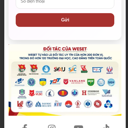
12+
Trung tâm luyện thi IELTS tại Việt Nam
Gửi
90+
Chuyên gia luyện thi IELTS trình độ cao
999+
Phiên bản giáo trình cá nhân hoá
Lộ trình luyện thi & thiết kế riêng theo nhu
cầu
KHÓA HỌC CAM KẾT ĐẦU RA