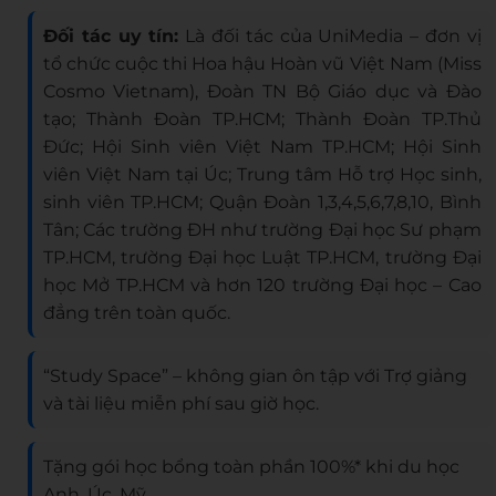
Đối tác uy tín:
Là đối tác của UniMedia – đơn vị
tổ chức cuộc thi Hoa hậu Hoàn vũ Việt Nam (Miss
Cosmo Vietnam), Đoàn TN Bộ Giáo dục và Đào
tạo; Thành Đoàn TP.HCM; Thành Đoàn TP.Thủ
Đức; Hội Sinh viên Việt Nam TP.HCM; Hội Sinh
viên Việt Nam tại Úc; Trung tâm Hỗ trợ Học sinh,
sinh viên TP.HCM; Quận Đoàn 1,3,4,5,6,7,8,10, Bình
Tân; Các trường ĐH như trường Đại học Sư phạm
TP.HCM, trường Đại học Luật TP.HCM, trường Đại
học Mở TP.HCM và hơn 120 trường Đại học – Cao
đẳng trên toàn quốc.
“Study Space” – không gian ôn tập với Trợ giảng
và tài liệu miễn phí sau giờ học.
Tặng gói học bổng toàn phần 100%* khi du học
Anh, Úc, Mỹ, …