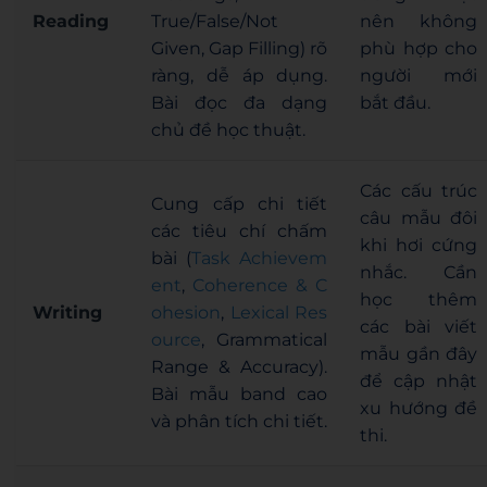
Reading
True/False/Not
nên không
Given, Gap Filling) rõ
phù hợp cho
ràng, dễ áp dụng.
người mới
Bài đọc đa dạng
bắt đầu.
chủ đề học thuật.
Các cấu trúc
Cung cấp chi tiết
câu mẫu đôi
các tiêu chí chấm
khi hơi cứng
bài (
Task Achievem
nhắc. Cần
ent
,
Coherence & C
học thêm
Writing
ohesion
,
Lexical Res
các bài viết
ource
, Grammatical
mẫu gần đây
Range & Accuracy).
để cập nhật
Bài mẫu band cao
xu hướng đề
và phân tích chi tiết.
thi.