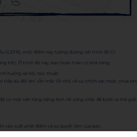
u (CEFR), mức điểm này tương đương với trình độ C1.
ng tốt). Ở trình độ này, bạn hoàn toàn có khả năng:
nh huống xã hội, học thuật.
iao tiếp dù đôi khi vẫn mắc lỗi nhỏ về sự chính xác hoặc chưa ph
đã có một nền tảng tiếng Anh rất vững chắc để bước ra thế giới
ớn vào xuất phát điểm và sự quyết tâm của bạn.
i hỏi thời gian từ 12 tháng trở lên để xây dựng lại từ đầu.