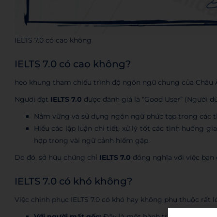
IELTS 7.0 có cao không
IELTS 7.0 có cao không?
heo khung tham chiếu trình độ ngôn ngữ chung của Châu Â
Người đạt
IELTS 7.0
được đánh giá là “Good User” (Người dù
Nắm vững và sử dụng ngôn ngữ phức tạp trong các tì
Hiểu các lập luận chi tiết, xử lý tốt các tình huống g
hợp trong vài ngữ cảnh hiếm gặp.
Do đó, sở hữu chứng chỉ
IELTS 7.0
đồng nghĩa với việc bạn 
IELTS 7.0 có khó không?
Việc chinh phục IELTS 7.0 có khó hay không phụ thuộc rất l
Với người mất gốc:
Đây là một hành trình gian nan, đò