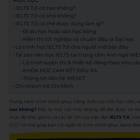
MỤC LỤC
IELTS 7.0 có cao không?
IELTS 7.0 có khó không?
IELTS 7.0 có thể được dùng làm gì?
Đi du học hoặc săn học bổng
Miễn thi tốt nghiệp và chuẩn đầu ra Đại học
Lộ trình học IELTS 7.0 cho người mới bắt đầu
Tại sao nên học IELTS tại trung tâm Anh ngữ W
Lộ trình luyện thi & thiết kế riêng theo nhu cầ
KHÓA HỌC CAM KẾT ĐẦU RA
Thông tin liên hệ WESET
Chi nhánh Hồ Chí Minh
Trong hành trình chinh phục tiếng Anh của mỗi học viên, si
cao không?
Đây là một cột mốc không dễ đạt được và mang 
mức độ khó, giá trị và các lợi ích của việc đạt
IELTS 7.0
, cũ
ESET
có thể giúp bạn rút ngắn lộ trình chinh phục band đi