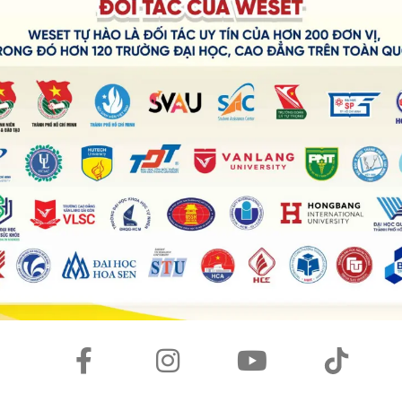
 7.0
là “tấm vé thông hành” mở ra vô vàn cơ hội giá trị cho họ
anada đều yêu cầu mức điểm đầu vào cho du học sinh là từ
6.0
–
6