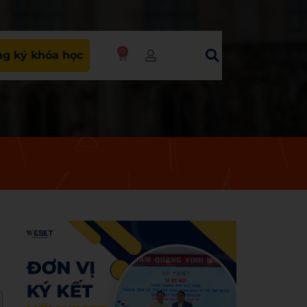
0
g ký khóa học