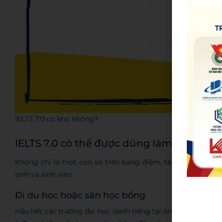
IELTS 7.0 có khó không?
IELTS 7.0 có thể được dùng làm gì?
Không chỉ là một con số trên bảng điểm, tấm bằng
IELTS
sinh và sinh viên.
Đi du học hoặc săn học bổng
Hầu hết các trường đại học danh tiếng tại Anh, Mỹ, Úc, C