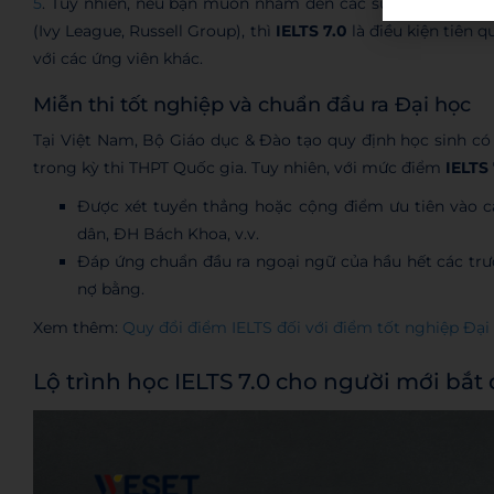
5
. Tuy nhiên, nếu bạn muốn nhắm đến các suất học bổng g
(Ivy League, Russell Group), thì
IELTS 7.0
là điều kiện tiên 
với các ứng viên khác.
Miễn thi tốt nghiệp và chuẩn đầu ra Đại học
Tại Việt Nam, Bộ Giáo dục & Đào tạo quy định học sinh có
trong kỳ thi THPT Quốc gia. Tuy nhiên, với mức điểm
IELTS 
Được xét tuyển thẳng hoặc cộng điểm ưu tiên vào c
dân, ĐH Bách Khoa, v.v.
Đáp ứng chuẩn đầu ra ngoại ngữ của hầu hết các trư
nợ bằng.
Xem thêm:
Quy đổi điểm IELTS đối với điểm tốt nghiệp Đại
Lộ trình học IELTS 7.0 cho người mới bắt