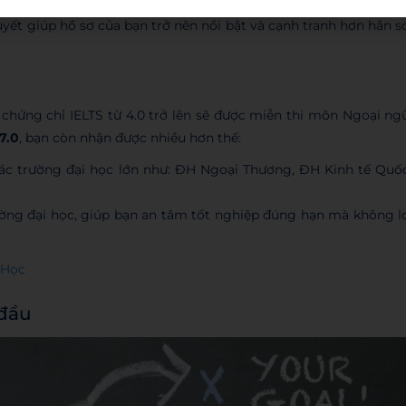
iá trị cao (50% – 100%) hoặc nộp hồ sơ vào các trường Top đầ
quyết giúp hồ sơ của bạn trở nên nổi bật và cạnh tranh hơn hẳn s
 chứng chỉ IELTS từ 4.0 trở lên sẽ được miễn thi môn Ngoại ng
7.0
, bạn còn nhận được nhiều hơn thế:
ác trường đại học lớn như: ĐH Ngoại Thương, ĐH Kinh tế Quố
ờng đại học, giúp bạn an tâm tốt nghiệp đúng hạn mà không l
 Học
 đầu