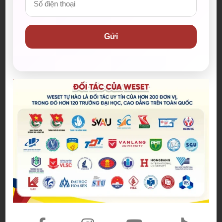
tin đồn, thường xuất hiện theo cụm từ “That’s the
tea, sis!” có nghĩa là “Đây là tin đồn chung đang
được lưu hành.” “Spill the tea” trà có nghĩa là truyền
Gửi
tin đồn cho người khác.
Ví dụ
:
YOU GOT A MINUTE? I’VE GOT SOME MAJOR
TEA TO SPILL.
(Có một phút không? Tôi có một số tin đồn để tiết
lộ đây)
That’s so lame, ugh. Weak tea.
(Ngớ ngẩn! Tin nhạt quá đi.)
Cụm từ/ Thành ngữ
Heads up
Heads up = Be careful (Hãy cẩn thận).