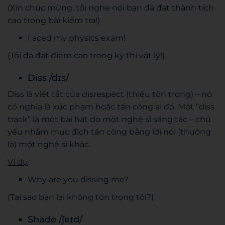
(Xin chúc mừng, tôi nghe nói bạn đã đạt thành tích
cao trong bài kiểm tra!)
I aced my physics exam!
(Tôi đã đạt điểm cao trong kỳ thi vật lý!)
Diss /dɪs/
Diss là viết tắt của disrespect (thiếu tôn trọng) – nó
có nghĩa là xúc phạm hoặc tấn công ai đó. Một “diss
track” là một bài hát do một nghệ sĩ sáng tác – chủ
yếu nhằm mục đích tấn công bằng lời nói (thường
là) một nghệ sĩ khác.
Ví dụ
:
Why are you dissing me?
(Tại sao bạn lại không tôn trọng tôi?)
Shade /ʃeɪd/