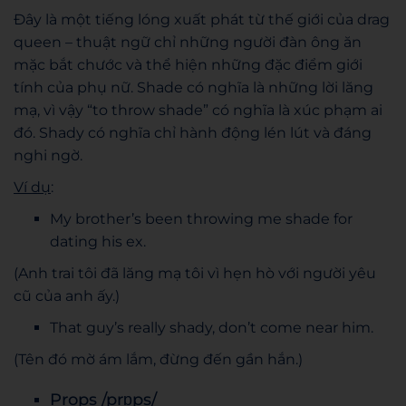
Đây là một tiếng lóng xuất phát từ thế giới của drag
queen – thuật ngữ chỉ những người đàn ông ăn
mặc bắt chước và thể hiện những đặc điểm giới
tính của phụ nữ. Shade có nghĩa là những lời lăng
mạ, vì vậy “to throw shade” có nghĩa là xúc phạm ai
đó. Shady có nghĩa chỉ hành động lén lút và đáng
nghi ngờ.
Ví dụ
:
My brother’s been throwing me shade for
dating his ex.
(Anh trai tôi đã lăng mạ tôi vì hẹn hò với người yêu
cũ của anh ấy.)
That guy’s really shady, don’t come near him.
(Tên đó mờ ám lắm, đừng đến gần hắn.)
Props /prɒps/