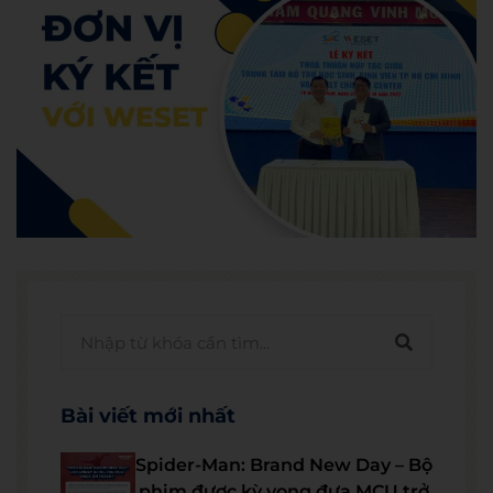
Bài viết mới nhất
Spider-Man: Brand New Day – Bộ
phim được kỳ vọng đưa MCU trở