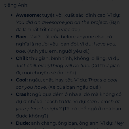
tiếng Anh:
Awesome:
tuyệt vời, xuất sắc, đỉnh cao. Ví dụ:
You did an awesome job on the project.
(Bạn
đã làm rất tốt công việc đó.)
Bae:
từ viết tắt của before anyone else, có
nghĩa là người yêu, bạn đời. Ví dụ:
I love you,
bae
. (Anh yêu em, người yêu ơi.)
Chill:
thư giãn, bình tĩnh, không lo lắng. Ví dụ:
Just chill, everything will be fine.
(Cứ thư giãn
đi, mọi chuyện sẽ ổn thôi.)
Cool:
ngầu, chất, hay, tốt. Ví dụ:
That’s a cool
car you have.
(Xe của bạn ngầu quá.)
Crash:
ngủ qua đêm ở nhà ai đó mà không có
dự định/ kế hoạch trước. Ví dụ:
Can I crash at
your place tonight?
(Tôi có thể ngủ ở nhà bạn
được không?)
Dude:
anh chàng, ông bạn, ông anh. Ví dụ:
Hey