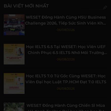
BÀI VIẾT MỚI NHẤT
WESET Đồng Hành Cùng HSU Business
Challenge 2026, Tiếp Sức Sinh Viên Khởi
Nghiệp
06/08/2026
Học IELTS 6.5 Tại WESET: Học Viên UEF
Chinh Phục 6.5 IELTS Nhờ Môi Trường
Học Tập Chất Lượng
06/08/2026
Học IELTS 7.0 Từ Gốc Cùng WESET: Học
Viên Đại học Luật TP.HCM Đạt 7.0 IELTS
06/08/2026
WESET Đồng Hành Cùng Chiến Sĩ Mùa