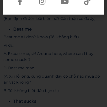
Ví dụ
:
Are you going to beach? Heads up for rocks!
(Bạn định đi đến bãi biển hả? Cẩn thận có đá ấy)
Beat me
Beat me = I don’t know (Tôi không biết).
Ví dụ
:
A: Excuse me, sir! Around here, where can I buy
some snacks?
B: Beat me man!
(A: Xin lỗi ông, xung quanh đây có chỗ nào mua đồ
ăn vặt không?
B: Tôi không biết đâu bạn ơi!)
That sucks