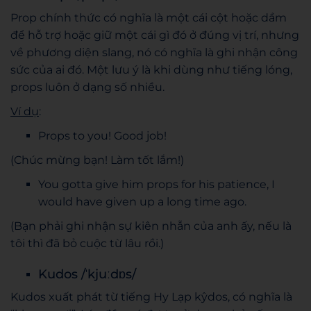
Prop chính thức có nghĩa là một cái cột hoặc dầm
để hỗ trợ hoặc giữ một cái gì đó ở đúng vị trí, nhưng
về phương diện slang, nó có nghĩa là ghi nhận công
sức của ai đó. Một lưu ý là khi dùng như tiếng lóng,
props luôn ở dạng số nhiều.
Ví dụ
:
Props to you! Good job!
(Chúc mừng bạn! Làm tốt lắm!)
You gotta give him props for his patience, I
would have given up a long time ago.
(Bạn phải ghi nhận sự kiên nhẫn của anh ấy, nếu là
tôi thì đã bỏ cuộc từ lâu rồi.)
Kudos /ˈkjuːdɒs/
Kudos xuất phát từ tiếng Hy Lạp kŷdos, có nghĩa là