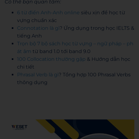
Có thể bạn quan tâm:
6 từ điển Anh-Anh online
siêu xịn để học từ
vựng chuẩn xác
Connotation là gì
? Ứng dụng trong học IELTS &
tiếng Anh
Trọn bộ 7 bộ sách học từ vựng – ngữ pháp – ph
át âm
từ band 1.0 tới band 9.0
100 Collocation thường gặp
& Hướng dẫn học
chi tiết
Phrasal Verb là gì
? Tổng hợp 100 Phrasal Verbs
thông dụng
Admin