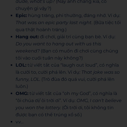
dude, what’s up?
(Này anh chàng kia, có
chuyện gì vậy?)
Epic:
hùng tráng, phi thường, đáng nhớ. Ví dụ:
That was an epic party last night.
(Bữa tiệc tối
qua thật hoành tráng.)
Hang out:
đi chơi, giải trí cùng bạn bè. Ví dụ:
Do you want to hang out with us this
weekend?
(Bạn có muốn đi chơi cùng chúng
tôi vào cuối tuần này không?)
LOL:
từ viết tắt của “laugh out loud”, có nghĩa
là cười to, cười phá lên. Ví dụ:
That joke was so
funny, LOL.
(Trò đùa đó quá vui, cười phá lên
luôn.)
OMG:
từ viết tắt của “oh my God”, có nghĩa là
“ôi chúa ơi/ ôi trời ơi”. Ví dụ:
OMG, I can’t believe
you won the lottery.
(Ôi trời ơi, tôi không tin
được bạn có thể trúng xổ số.)
v.v…