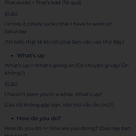
That sucks = That’s bad (Tệ quá)
Ví dụ
:
I know, it totally sucks that I have to work on
Saturday.
(Tôi biết, thật tệ khi tôi phải làm việc vào thứ Bảy.)
What’s up
What’s up = What’s going on (Có chuyện gì vậy/ Ổn
không?)
Ví dụ
:
I haven’t seen you in a while. What’s up?
(Lâu rồi không gặp bạn. Mọi thứ vẫn ổn chứ?)
How do you do?
How do you do => How are you doing? (Dạo này bạn
thế nào?)