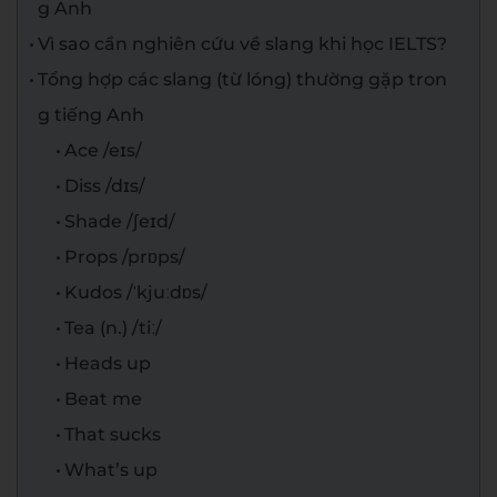
g Anh
Vì sao cần nghiên cứu về slang khi học IELTS?
Tổng hợp các slang (từ lóng) thường gặp tron
g tiếng Anh
Ace /eɪs/
Diss /dɪs/
Shade /ʃeɪd/
Props /prɒps/
Kudos /ˈkjuːdɒs/
Tea (n.) /tiː/
Heads up
Beat me
That sucks
What’s up