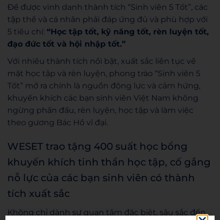
Để được vinh danh thành tích “Sinh viên 5 Tốt”, các
tập thể và cá nhân phải đáp ứng đủ và phù hợp với
5 tiêu chí:
“Học tập tốt, kỹ năng tốt, rèn luyện tốt,
đạo đức tốt và hội nhập tốt.”
Với nhiều thành tích nổi bật, xuất sắc liên tục về
mặt học tập và rèn luyện, phong trào “Sinh viên 5
Tốt” mở ra chính là nguồn động lực và cảm hứng,
khuyến khích các bạn sinh viên Việt Nam không
ngừng phấn đấu, rèn luyện, học tập và làm việc
theo gương Bác Hồ vĩ đại.
WESET trao tặng 400 suất học bổng
khuyến khích tinh thần học tập, cố gắng
nỗ lực của các bạn sinh viên có thành
tích xuất sắc
Không chỉ dành sự quan tâm đặc biệt, sâu sắc đến