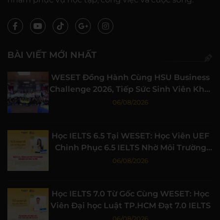
BÀI VIẾT MỚI NHẤT
WESET Đồng Hành Cùng HSU Business
Challenge 2026, Tiếp Sức Sinh Viên Khởi
Nghiệp
06/08/2026
Học IELTS 6.5 Tại WESET: Học Viên UEF
Chinh Phục 6.5 IELTS Nhờ Môi Trường
Học Tập Chất Lượng
06/08/2026
Học IELTS 7.0 Từ Gốc Cùng WESET: Học
Viên Đại học Luật TP.HCM Đạt 7.0 IELTS
06/08/2026