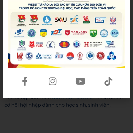
Lời kết
WESET gửi lời cảm ơn chân thành đến Hội Sinh viên
Viên Nam Thành phố Hồ Chí Minh đã tổ chức sự
kiện, tạo điều kiện cho WESET tiếp cận được nhiều
bạn sinh viên, tập thể sinh viên xuất sắc và tài năng,
cùng nhau học tập và tiến bộ trên hành trình mang
tri thức và ngoại ngữ đến cộng đồng sinh viên
Thành Phố.
Kết thúc sự kiện, WESET hy vọng rằng trung tâm sẽ
có thêm nhiều cơ hội hợp tác, mang nhiều hoạt
động ý nghĩa và tích cực dành cho Hội Sinh viên
Việt Nam TP.HCM trong việc xây dựng hành trình
học tiếng Anh theo
mô hình hiện đại
, mở ra nhiều
cơ hội hội nhập dành cho học sinh, sinh viên.
Hoang Anh