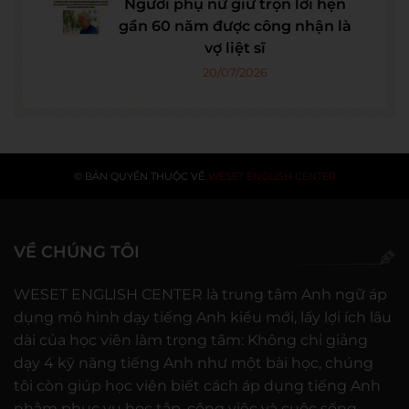
Người phụ nữ giữ trọn lời hẹn
gần 60 năm được công nhận là
vợ liệt sĩ
20/07/2026
© BẢN QUYỀN THUỘC VỀ
WESET ENGLISH CENTER
VỀ CHÚNG TÔI
WESET ENGLISH CENTER là trung tâm Anh ngữ áp
dụng mô hình dạy tiếng Anh kiểu mới, lấy lợi ích lâu
dài của học viên làm trọng tâm: Không chỉ giảng
dạy 4 kỹ năng tiếng Anh như một bài học, chúng
tôi còn giúp học viên biết cách áp dụng tiếng Anh
nhằm phục vụ học tập, công việc và cuộc sống.