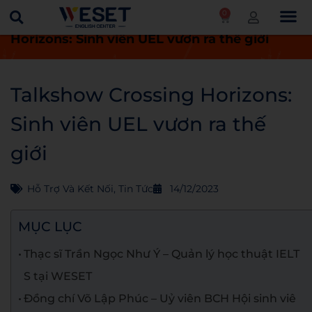
0
Trang chủ
Tin tức
Talkshow Crossing
Horizons: Sinh viên UEL vươn ra thế giới
Talkshow Crossing Horizons:
Sinh viên UEL vươn ra thế
giới
Hỗ Trợ Và Kết Nối
,
Tin Tức
14/12/2023
MỤC LỤC
Thạc sĩ Trần Ngọc Như Ý – Quản lý học thuật IELT
S tại WESET
Đồng chí Võ Lập Phúc – Uỷ viên BCH Hội sinh viê