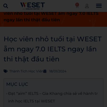
0
Trang chủ
Thành tích học viên
Học
viên nhỏ tuổi tại WESET ẵm ngay 7.0 IELTS
ngay lần thi thật đầu tiên
Học viên nhỏ tuổi tại WESET
ẵm ngay 7.0 IELTS ngay lần
thi thật đầu tiên
Thành Tích Học Viên
18/01/2024
MỤC LỤC
Đạt “aim” IELTS – Gia Khang chia sẻ về hành tr
ình học IELTS tại WESET