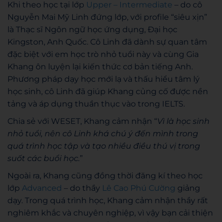
Khi theo học tại lớp
Upper – Intermediate
– do cô
Nguyễn Mai Mỹ Linh đứng lớp, với profile “siêu xịn”
là Thạc sĩ Ngôn ngữ học ứng dụng, Đại học
Kingston, Anh Quốc. Cô Linh đã dành sự quan tâm
đặc biệt với em học trò nhỏ tuổi này và cùng Gia
Khang ôn luyện lại kiến thức cơ bản tiếng Anh.
Phương pháp dạy học mới lạ và thấu hiểu tâm lý
học sinh, cô Linh đã giúp Khang củng cố được nền
tảng và áp dụng thuần thục vào trong IELTS.
Chia sẻ với WESET, Khang cảm nhận “
Vì là học sinh
nhỏ tuổi, nên cô Linh khá chú ý đến mình trong
quá trình học tập và tạo nhiều điều thú vị trong
suốt các buổi học.
”
Ngoài ra, Khang cũng đồng thời đăng kí theo học
lớp
Advanced
– do thầy
Lê Cao Phú Cường
giảng
dạy. Trong quá trình học, Khang cảm nhận thầy rất
nghiêm khắc và chuyên nghiệp, vì vậy bạn cải thiện