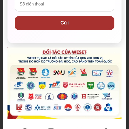
phục vụ cho công việc trong tương lai của bạn.
Với thành tích nổi bật và ấn tượng của học viên Gia
Khang, WESET cảm thấy tự hào vì là trung tâm uy
Gửi
tín với phương pháp giảng dạy độc đáo “học từ rốc”
giúp Gia Khang nhanh chóng sở hữu tấm bằng
IELTS ngay đầu năm 2024.
Mô hình học tập hiện đại,
giáo viên uy tín và tận tâm, lộ trình rõ ràng từ cơ bản
đến nâng cao, môi trường thân thiện, vui vẻ, WESET
tự tin rằng sẽ là lựa chọn hàng đầu trong việc chinh
phục chứng chỉ
IELTS
, chinh phục ước mơ của các
bạn trong học tập và sự nghiệp.
Hoang Anh