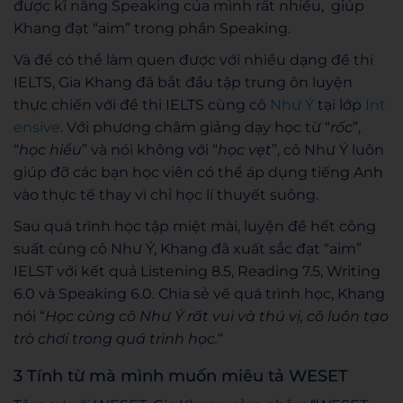
được kĩ năng Speaking của mình rất nhiều, giúp
Khang đạt “aim” trong phần Speaking.
Và để có thể làm quen được với nhiều dạng đề thi
IELTS, Gia Khang đã bắt đầu tập trung ôn luyện
thực chiến với đề thi IELTS cùng cô
Như Ý
tại lớp
Int
ensive
. Với phương châm giảng dạy học từ “
rốc
”,
“
học hiểu
” và nói không với “
học vẹt
”, cô Như Ý luôn
giúp đỡ các bạn học viên có thể áp dụng tiếng Anh
vào thực tế thay vì chỉ học lí thuyết suông.
Sau quá trình học tập miệt mài, luyện đề hết công
suất cùng cô Như Ý, Khang đã xuất sắc đạt “aim”
IELST với kết quả Listening 8.5, Reading 7.5, Writing
6.0 và Speaking 6.0. Chia sẻ về quá trình học, Khang
nói “
Học cùng cô Như Ý rất vui và thú vị, cô luôn tạo
trò chơi trong quá trình học.
“
3 Tính từ mà mình muốn miêu tả WESET