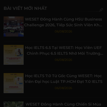
BÀI VIẾT MỚI NHẤT
WESET Đồng Hành Cùng HSU Business
Challenge 2026, Tiếp Sức Sinh Viên Khởi
Nghiệp
06/08/2026
Học IELTS 6.5 Tại WESET: Học Viên UEF
Chinh Phục 6.5 IELTS Nhờ Môi Trường
Học Tập Chất Lượng
06/08/2026
Học IELTS 7.0 Từ Gốc Cùng WESET: Học
Viên Đại học Luật TP.HCM Đạt 7.0 IELTS
06/08/2026
WESET Đồng Hành Cùng Chiến Sĩ Mùa