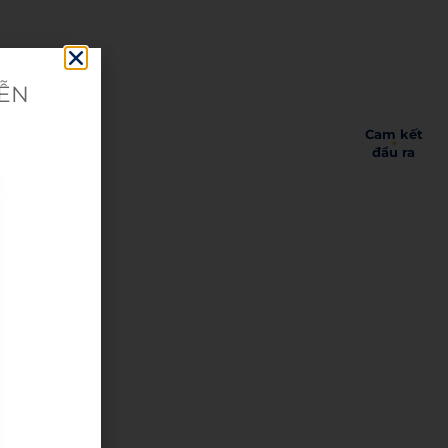
IỄN
Cam kết
đầu ra
c