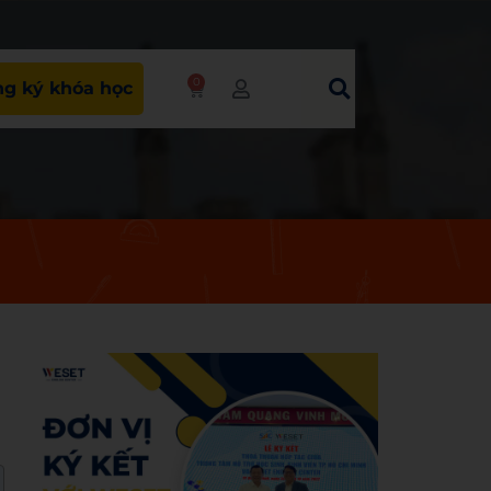
0
g ký khóa học