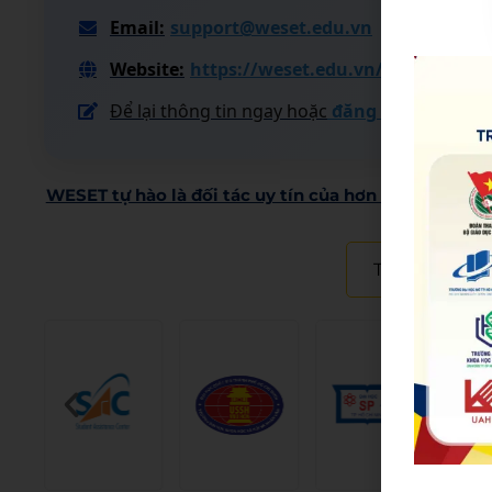
Email:
support@weset.edu.vn
Website:
https://weset.edu.vn/
Để lại thông tin ngay hoặc
đăng ký tư vấn tạ
WESET tự hào là đối tác uy tín của hơn 200 đơn vị, t
Tổng hợp đối