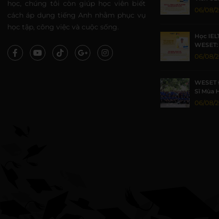
học, chúng tôi còn giúp học viên biết
Nhờ Môi
06/08/
cách áp dụng tiếng Anh nhằm phục vụ
Lượng
học tập, công việc và cuộc sống.
Học IEL
WESET: 
TP.HCM 
06/08/
WESET 
Sĩ Mùa 
Khoa họ
06/08/