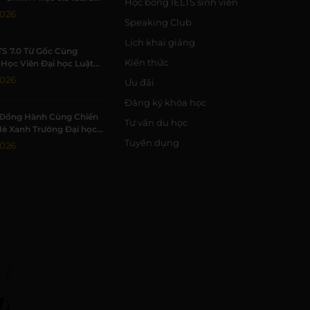
Học bổng IELTS sinh viên
 Trường Học Tập Chất
2026
Speaking Club
Lịch khai giảng
TS 7.0 Từ Gốc Cùng
Kiến thức
Học Viên Đại học Luật
Đạt 7.0 IELTS
2026
Ưu đãi
Đăng ký khóa học
Đồng Hành Cùng Chiến
Tư vấn du học
Hè Xanh Trường Đại học
c Tự nhiên, ĐHQG-HCM
Tuyển dụng
2026