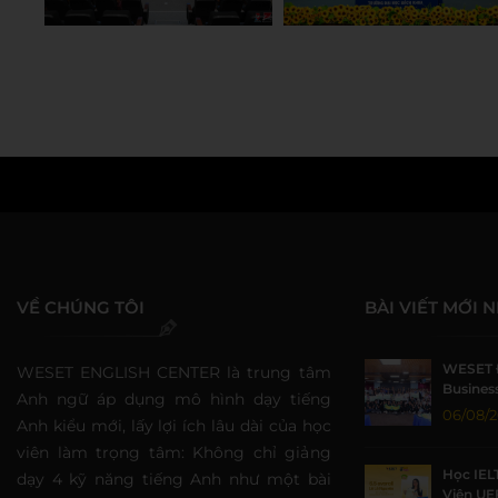
Thao Nguyen
VỀ CHÚNG TÔI
BÀI VIẾT MỚI 
WESET 
WESET ENGLISH CENTER là trung tâm
Business
Anh ngữ áp dụng mô hình dạy tiếng
Sức Sin
06/08/
Anh kiểu mới, lấy lợi ích lâu dài của học
viên làm trọng tâm: Không chỉ giảng
Học IEL
dạy 4 kỹ năng tiếng Anh như một bài
Viên UE