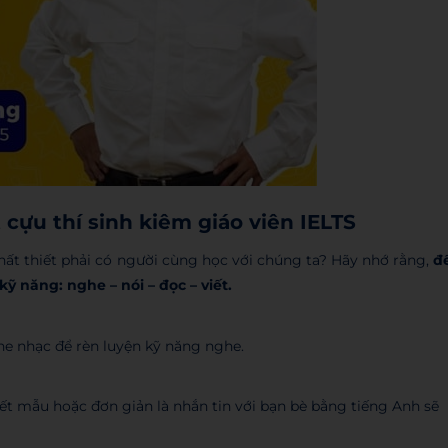
cựu thí sinh kiêm giáo viên IELTS
ất thiết phải có người cùng học với chúng ta? Hãy nhớ rằng,
đ
 năng: nghe – nói – đọc – viết.
he nhạc để rèn luyện kỹ năng nghe.
iết mẫu hoặc đơn giản là nhắn tin với bạn bè bằng tiếng Anh sẽ