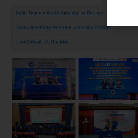
Đoàn Thanh niên Bộ Giáo dục và Đào tạo
Trung tâm Hỗ trợ Học sinh, sinh viên TP.HCM
Thành Đoàn TP. Thủ Đức