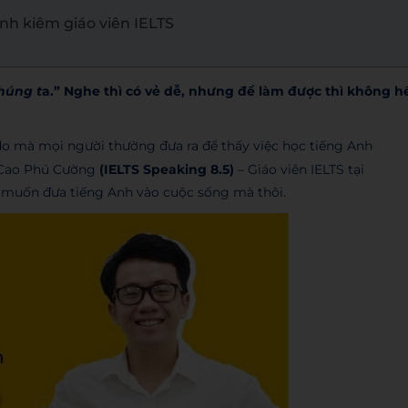
inh kiêm giáo viên IELTS
húng t
a.” Nghe thì có vẻ dễ, nhưng để làm được thì không h
í do mà mọi người thường đưa ra để thấy việc học tiếng Anh
ê Cao Phú Cường
(IELTS Speaking 8.5)
– Giáo viên IELTS tại
ưa muốn đưa tiếng Anh vào cuộc sống mà thôi.