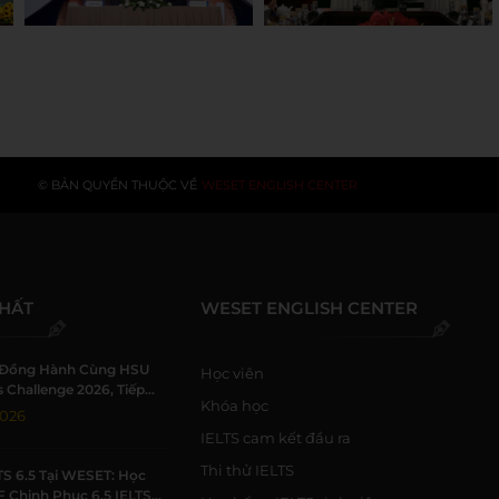
© BẢN QUYỀN THUỘC VỀ
WESET ENGLISH CENTER
NHẤT
WESET ENGLISH CENTER
Đồng Hành Cùng HSU
Học viên
 Challenge 2026, Tiếp
Khóa học
h Viên Khởi Nghiệp
2026
IELTS cam kết đầu ra
Thi thử IELTS
TS 6.5 Tại WESET: Học
F Chinh Phục 6.5 IELTS