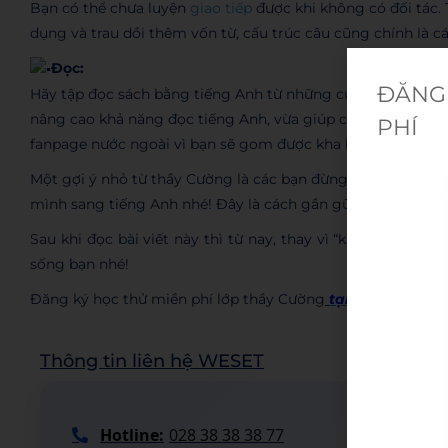
Bạn có thể chưa luyện
giao tiếp
được khi không có đối tác. 
dụng và trau dồi thêm vốn từ, cấu trúc câu cũng chính là cá
Đọc:
ĐĂNG 
Hãy tập đọc sách bằng tiếng Anh từ những cuốn đơn giản 
nâng cao khả năng đọc tiếng Anh, vừa giúp cập nhật tin tứ
PHÍ
fanpage nước ngoài vì bạn sẽ gom được kha khá vốn dùng 
Một gợi ý nhỏ từ thầy Cường là các bạn đừng quên chuyển “N
mình sang tiếng Anh nhé! Đây là cách gần gũi nhất để bạn 
Sau khi đọc bài viết này thì từ nay, thay vì “không được t
sống bạn nhé!
Đăng ký học thử miền phí lớp thầy Cường
tại đây
Thông tin liên hệ WESET
Hotline:
028 38 38 38 77