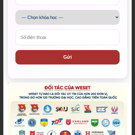
năm 2024, Phương Thanh đã rất vui mừng và bày tỏ
lời cảm ơn chân thành đến với các quý thầy cô, các
anh chị EC và trung tâm WESETT đã hỗ trợ và đồng
hành cùng Phương Thanh trong suốt chặng đường
qua.
Thanh đôi lời chia sẻ:
“Trước khi đến với WESET,
trình độ của em cũng ở mức tâm trung thôi, nhưng
Gửi
mà sau khi học thì kĩ năng của em đã cải thiện rất
nhiều, đặc biệt là phần Writing, điều đó giúp ích
cho việc sau này khi mình học Đại học. Em cũng
đặc biệt gửi lời cảm ơn đến chị EC Hoài Thương, chị
đã hỗ trợ em rất nhiều, và giải đáp những thắc
mắc rất hữu ích cho em.”
3 tính từ mà Phương Thanh dành cho WESET đó là
Năng động – Tích cực – Vui Tươi.
Một lần nữa, WESET xin chúc mừng Phương Thanh
đã đạt được số điểm IELTS mong muốn, hy vọng