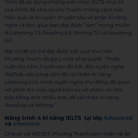
Trinh đã áp dụng những kiến thức IELTS thực tế
của mình để chia sẻ cho Thanh những cách học
hiệu quả và ôn luyện chuyên sâu về phần kĩ năng
nghe và đọc, giúp bạn đạt được “aim” mong muốn
là Listening 7.5, Reading 6.5, Writing 7.0 và Speaking
6.0.
Bật mí để có thể đạt được kết quả như trên,
Phương Thanh đã gợi ý một số bí quyết
“Trước
tuần thi, tầm 3 tuần em đã bắt đầu luyện nghe
TedTalk vào sáng sớm để cải thiện kĩ năng
Listening của mình, luyện nghe thụ động để quen
với phát âm của người bản xứ và chăm chỉ đọc
báo tiếng Anh nhiều hơn, để cải thiện kĩ năng
Reading và Writing.”
Nâng trình 4 kĩ năng IELTS tại lớp
Advanced
và
Intensive
Chia sẻ với WESET, Phương Thanh cảm nhận rất ấn