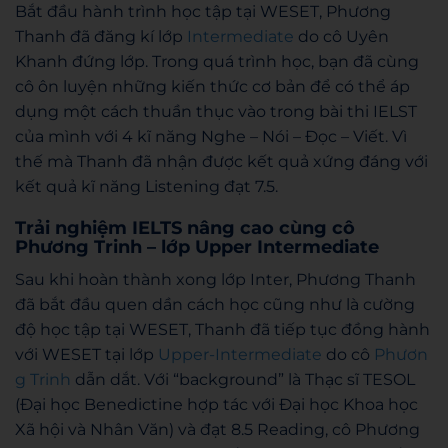
Bắt đầu hành trình học tập tại WESET, Phương
Thanh đã đăng kí lớp
Intermediate
do cô Uyên
Khanh đứng lớp. Trong quá trình học, bạn đã cùng
cô ôn luyện những kiến thức cơ bản để có thể áp
dụng một cách thuần thục vào trong bài thi IELST
của mình với 4 kĩ năng Nghe – Nói – Đọc – Viết.
Vì
thế mà Thanh đã nhận được kết quả xứng đáng với
kết quả kĩ năng Listening đạt 7.5.
Trải nghiệm IELTS nâng cao cùng cô
Phương Trinh – lớp Upper Intermediate
Sau khi hoàn thành xong lớp Inter, Phương Thanh
đã bắt đầu quen dần cách học cũng như là cường
độ học tập tại WESET, Thanh đã tiếp tục đồng hành
với WESET tại lớp
Upper-Intermediate
do cô
Phươn
g Trinh
dẫn dắt. Với “background” là Thạc sĩ TESOL
(Đại học Benedictine hợp tác với Đại học Khoa học
Xã hội và Nhân Văn) và đạt 8.5 Reading, cô Phương