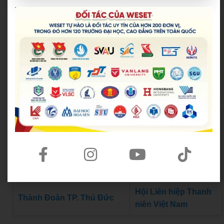
Đoàn Thanh niên Bộ Giáo d
Hội Sinh viên Việt Na
ục và Đào tạo
m TP.HCM
Trung tâm Hỗ trợ Học sinh,
Thành Đoàn TP.HCM
sinh viên TP.HCM
Hội Liên hiệp Thanh
Thành Đoàn TP. Thủ Đức
niên Việt Nam