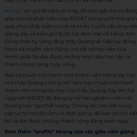
tiếp, thực hành
một cách tự tin và thoải mái.
WESET
xin gửi lời c
ảm ơn thầy đã luôn gắn bó
và đón
góp cho sự phát triển của
WESET trong suốt thời gian
qua, chúc thầy luôn vui vẻ và nhiệt huyết với công việ
giảng dạy và luôn giữ được lửa đam mê với tiếng Anh.
Đồng thời, hy vọng rằng thầy Quang sẽ tiếp tục đồng
hành và truyền cảm hứng cho tất cả học viên của
mình, giúp họ đạt được những mục tiêu học tập và
thành công trong cuộc sống.
Bạn có muốn trở thành một thành viên trong lớp học
của thầy Quang không nè?
Nếu bạn muốn trở thành
thành viên trong lớp học của thầy Quang, hãy liên hệ
ngay với WESET để đăng ký và trải nghiệm một môi
trường học tập chất lượng. Chúng tôi cam kết cung
cấp sự hỗ trợ tận tâm và chất lượng, để bạn có thể tiế
bộ và đạt được những thành công đáng kinh ngạc.
Xem thêm “profile” khủng của các giáo viên giảng