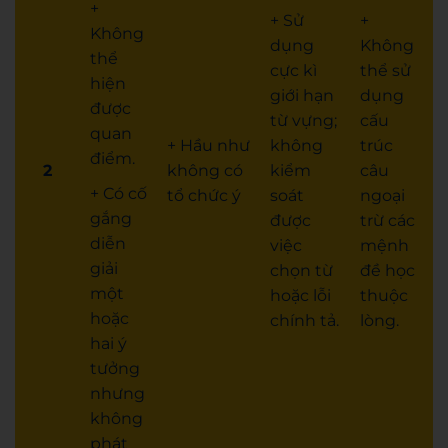
+
+ Sử
+
Không
dụng
Không
thể
cực kì
thể sử
hiện
giới hạn
dụng
được
từ vựng;
cấu
quan
+ Hầu như
không
trúc
điểm.
2
không có
kiểm
câu
+ Có cố
tổ chức ý
soát
ngoại
gắng
được
trừ các
diễn
việc
mệnh
giải
chọn từ
đề học
một
hoặc lỗi
thuộc
hoặc
chính tả.
lòng.
hai ý
tưởng
nhưng
không
phát