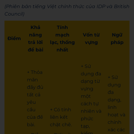
(Phiên bản tiếng Việt chính thức của IDP và British
Council)
Khả
Tính
năng
mạch
Vốn từ
Ngữ
Điểm
trả lời
lạc, thống
vựng
pháp
đề bài
nhất
+ Sử
+ Thỏa
dụng đa
+ Sử
mãn
dạng từ
dụng
đầy đủ
vựng
đa
tất cả
một
dạng,
yêu
cách tự
linh
cầu
+ Có tính
nhiên và
hoạt và
của đề
liên kết
phức
chính
bài.
chặt chẽ.
tạp,
xác các
kiểm