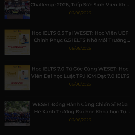
Challenge 2026, Tiếp Sức Sinh Viên Khởi
Nghiệp
06/08/2026
Học IELTS 6.5 Tại WESET: Học Viên UEF
Chinh Phục 6.5 IELTS Nhờ Môi Trường
Học Tập Chất Lượng
06/08/2026
Học IELTS 7.0 Từ Gốc Cùng WESET: Học
Viên Đại học Luật TP.HCM Đạt 7.0 IELTS
06/08/2026
WESET Đồng Hành Cùng Chiến Sĩ Mùa
Hè Xanh Trường Đại học Khoa học Tự
nhiên, ĐHQG-HCM
06/08/2026