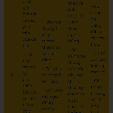
ứng
thạo và
+ Sử
gần
linh
dụng
hết tất
hoạt từ
đa
cả các
+ Sắp xếp
vựng
dạng
yêu
thông tin
theo
tất cả
cầu
và ý
nghĩa
các cấu
của đề
tưởng
đúng.
trúc.
bài.
theo trật
+ Sử
+ Đa số
tự nhất
+ Trình
dụng hệ
các câu
định.
bày
thống
không
câu trả
+ Các yếu
từ phức
mắc lỗi.
lời
8
tố có tính
nhưng
phát
+ Chỉ
liên kết.
thỉnh
triển
thỉnh
thoảng
+ Sử dụng
tốt đối
thoảng
chọn từ
diễn giải
với đề
có lỗi
hoặc
đồng
bài và
nhỏ
cụm từ
nghĩa
có ý
hoặc
không