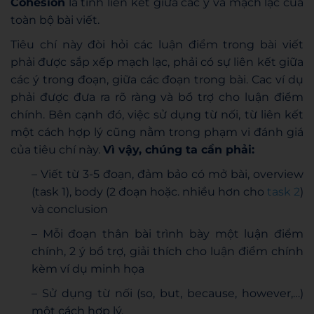
Cohesion
là tính liên kết giữa các ý và mạch lạc của
toàn bộ bài viết.
Tiêu chí này đòi hỏi các luận điểm trong bài viết
phải được sắp xếp mạch lạc, phải có sự liên kết giữa
các ý trong đoạn, giữa các đoạn trong bài. Cac ví dụ
phải được đưa ra rõ ràng và bổ trợ cho luận điểm
chính. Bên cạnh đó, việc sử dụng từ nối, từ liên kết
một cách hợp lý cũng nằm trong phạm vi đánh giá
của tiêu chí này.
Vì vậy, chúng ta cần phải:
– Viết từ 3-5 đoạn, đảm bảo có mở bài, overview
(task 1), body (2 đoạn hoặc. nhiều hơn cho
task 2
)
và conclusion
– Mỗi đoạn thân bài trình bày một luận điểm
chính, 2 ý bổ trợ, giải thích cho luận điểm chính
kèm ví dụ minh họa
– Sử dụng từ nối (so, but, because, however,…)
một cách hợp lý.