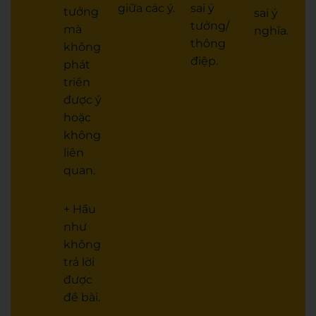
giữa các ý.
sai ý
tưởng
sai ý
tưởng/
mà
nghĩa.
thông
không
điệp.
phát
triển
được ý
hoặc
không
liên
quan.
+ Hầu
như
không
trả lời
được
đề bài.