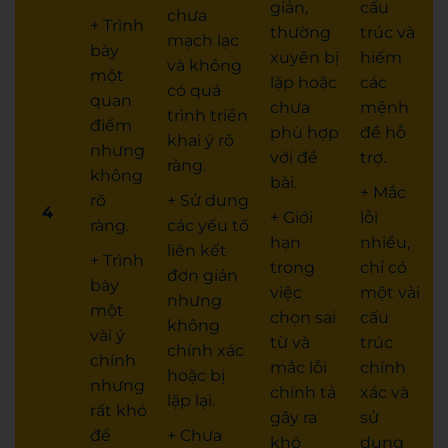
giản,
cấu
chưa
+ Trình
thường
trúc và
mạch lạc
bày
xuyên bị
hiếm
và không
một
lặp hoặc
các
có quá
quan
chưa
mệnh
trình triển
điểm
phù hợp
đề hỗ
khai ý rõ
nhưng
với đề
trợ.
ràng.
không
bài.
+ Mắc
rõ
+ Sử dụng
4
+ Giới
lỗi
ràng.
các yếu tố
hạn
nhiều,
liên kết
+ Trình
trong
chỉ có
đơn giản
bày
việc
một vài
nhưng
một
chọn sai
cấu
không
vài ý
từ và
trúc
chính xác
chính
mắc lỗi
chính
hoặc bị
nhưng
chính tả
xác và
lặp lại.
rất khó
gây ra
sử
để
+ Chưa
khó
dụng