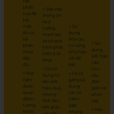
các
phần
+ Sắp xếp
của đề
thông tin
bài
và ý
mặc
+ Sử
tưởng
dù có
dụng
mạch lạc
vài
khá các
và có quá
+ Sử
phần
từ vựng
trình phát
dụng
chưa
phù hợp
triển ý rõ
kết hợp
đầy
với đề
ràng.
cấu
đủ.
bài.
+ Có sử
trúc
+ Thể
+ Có cố
dụng từ
câu
hiện
gắng sử
liên kết
đơn
được
dụng
hiệu quả,
giản và
quan
các từ
nhưng
phức
điểm
hiếm
tính liên
tạp.
tương
gặp
kết giữa
+ Mắc
thích;
nhưng
các câu