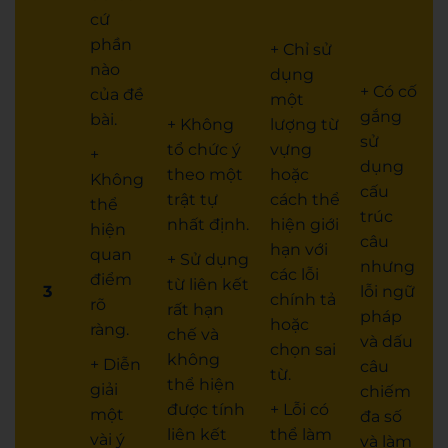
cứ
phần
+ Chỉ sử
nào
dụng
+ Có cố
của đề
một
gắng
bài.
+ Không
lượng từ
sử
tổ chức ý
vựng
+
dụng
theo một
hoặc
Không
cấu
trật tự
cách thể
thể
trúc
nhất định.
hiện giới
hiện
câu
hạn với
quan
+ Sử dụng
nhưng
các lỗi
điểm
từ liên kết
3
lỗi ngữ
chính tả
rõ
rất hạn
pháp
hoặc
ràng.
chế và
và dấu
chọn sai
không
+ Diễn
câu
từ.
thể hiện
giải
chiếm
được tính
+ Lỗi có
một
đa số
liên kết
thể làm
vài ý
và làm