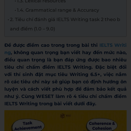
1.3. Lexical resources
1.4. Grammatical range & Accuracy
2. Tiêu chí đánh giá IELTS Writing task 2 theo b
and điểm (1.0 – 9.0)
Để được điểm cao trong trong bài thi
IELTS Writi
ng
, không quan trọng bạn viết hay đến mức nào,
điều quan trọng là bạn đáp ứng được bao nhiêu
tiêu chí chấm điểm IELTS Writing. Đặc biệt đối
với thí sinh đặt mục tiêu Writing 6.5+, việc nắm
rõ các tiêu chí này sẽ giúp bạn có định hướng ôn
luyện và cách viết phù hợp để đảm bảo kết quả
như ý. Cùng WESET làm rõ 4 tiêu chí chấm điểm
IELTS Writing trong bài viết dưới đây.