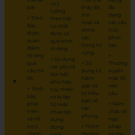
và ý
bài.
thấy độ
đa
tưởng
linh
dạng
+ Trình
theo trật
hoạt và
các cấu
bày
tự nhất
chính
trúc
được
định, có
xác
phức
quan
quá trình
trong từ
tạp.
điểm
rõ ràng.
vựng.
rõ ràng
+
+ Sử dụng
qua
+ Sử
Thường
các yếu tố
câu trả
dụng từ
xuyên
liên kết
lời.
hiếm
mắc lỗi
7
phù hợp,
gặp và
viết
+ Trình
tuy nhiên
có hiểu
câu.
bày,
có bị lặp
biết về
phát
+ Nắm
từ hoặc
văn
triển
chắc về
chưa tận
phong.
và hỗ
ngữ
dụng
trợ ý
+ Thỉnh
pháp
đúng
chính,
thoảng
và dấu
cách.