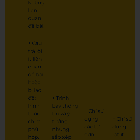
không
liên
quan
đề bài.
+ Câu
trả lời
ít liên
quan
đề bài
hoặc
bị lạc
đề;
+ Trình
hình
bày thông
+ Chỉ sử
thức
tin và ý
dụng
+ Chỉ sử
chưa
tưởng
các từ
dụng
phù
nhưng
đơn
rất ít
hợp.
sắp xếp