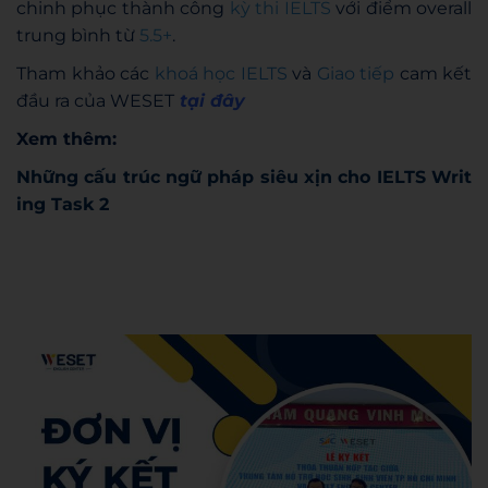
chinh phục thành công
kỳ thi IELTS
với điểm overall
trung bình từ
5.5+
.
Tham khảo các
khoá học IELTS
và
Giao tiếp
cam kết
đầu ra của WESET
tại đây
Xem thêm:
Những cấu trúc ngữ pháp siêu xịn cho IELTS Writ
ing Task 2
Admin