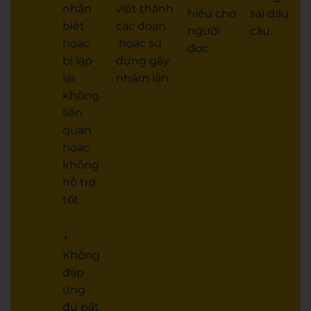
nhận
viết thành
hiểu cho
sai dấu
biết
các đoạn
người
câu.
hoặc
hoặc sử
đọc
bị lặp
dụng gây
lại,
nhầm lẫn.
không
liên
quan
hoặc
không
hỗ trợ
tốt.
+
Không
đáp
ứng
đủ bất