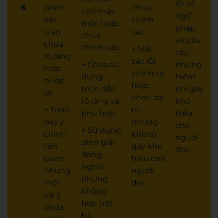
lỗi về
6
phần
chưa
còn máy
ngữ
kết
chính
móc hoặc
pháp
luận
xác.
chưa
và dấu
chưa
chính xác.
+ Mắc
câu
rõ ràng
các lỗi
+ Chưa sử
nhưng
hoặc
chính tả
dụng
hiếm
bị lặp
hoặc
trích dẫn
khi gây
lại.
chọn sai
rõ ràng và
khó
+ Trình
từ
phù hợp.
hiểu
bày ý
nhưng
cho
+ Sử dụng
chính
không
người
diễn giải
liên
gây khó
đọc.
đồng
quan
hiểu cho
nghĩa
nhưng
người
nhưng
một
đọc.
không
vài ý
hợp trật
chưa
tự.