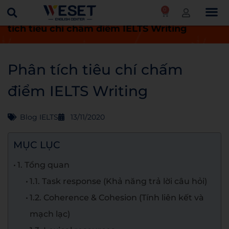
0
Trang chủ
Blog
Blog IELTS
Phân
tích tiêu chí chấm điểm IELTS Writing
Phân tích tiêu chí chấm
điểm IELTS Writing
Blog IELTS
13/11/2020
MỤC LỤC
1. Tổng quan
1.1. Task response (Khả năng trả lời câu hỏi)
1.2. Coherence & Cohesion (Tính liên kết và
mạch lạc)