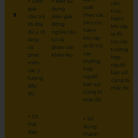
+ Diễn
+ Biết sử
cấu
soát
giải
dụng
trúc,
9
theo các
câu trả
diễn giải
hiếm
tiêu chí,
lời đầy
đồng
khi xảy
hiếm
đủ ý, rõ
nghĩa câu
ra lỗi
khi xảy
ràng
từ và
trừ các
ra lỗi trừ
và
đoạn văn
trường
các
phát
khéo léo.
hợp
trường
triển
người
hợp
các ý
bản xứ
người
tưởng
cũng bị
bản xứ
đầy
mắc lỗi.
cũng bị
đủ.
mắc lỗi.
+ Có
+ Sử
thể
dụng
đáp
thành