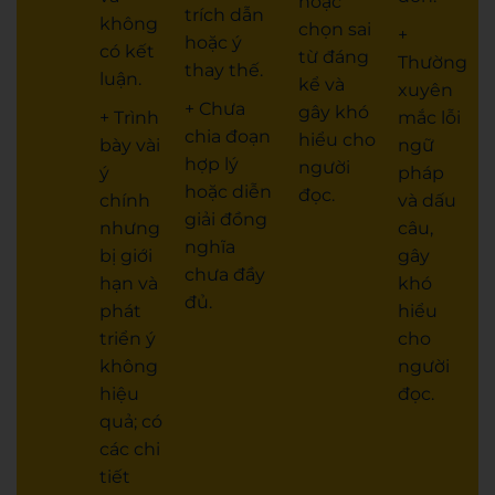
hoặc
trích dẫn
không
chọn sai
+
hoặc ý
có kết
từ đáng
Thường
thay thế.
luận.
kể và
xuyên
+ Chưa
gây khó
+ Trình
mắc lỗi
chia đoạn
hiểu cho
bày vài
ngữ
hợp lý
người
ý
pháp
hoặc diễn
đọc.
chính
và dấu
giải đồng
nhưng
câu,
nghĩa
bị giới
gây
chưa đầy
hạn và
khó
đủ.
phát
hiểu
triển ý
cho
không
người
hiệu
đọc.
quả; có
các chi
tiết