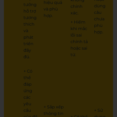
hiệu quả
tưởng
dùng
chính
và phù
hỗ trợ
câu
xác.
hợp.
tương
chưa
+ Hiếm
thích
phù
khi mắc
và
hợp.
lỗi sai
phát
chính tả
triển
hoặc sai
đầy
từ.
đủ.
+ Có
thể
đáp
ứng
các
yêu
+ Sắp xếp
cầu
+ Sử
thông tin
của đề
+ Có thể
dụng