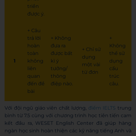
triền
được ý.
+ Câu
trả lời
+ Không
+
hoàn
đưa ra
Không
+ Chỉ sử
toàn
được bất
thể sử
dụng
1
không
kì ý
dụng
một vài
liên
tưởng/
cấu
từ đơn
quan
thông
trúc
đến đề
điệp nào.
câu.
bài
Với đội ngũ giáo viên chất lượng,
điểm IELTS
trung
bình từ 7.5 cùng với chương trình học tiên tiến cam
kết đầu ra, WESET English Center đã giúp hàng
ngàn học sinh hoàn thiện các kỹ năng tiếng Anh và