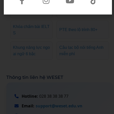
Khóa học Writing & Spea
Khóa TOEIC giải đề
king
Khóa chấm bài IELT
PTE theo lộ trình 80+
S
Khung năng lực ngo
Câu lạc bộ nói tiếng Anh
ại ngữ 6 bậc
miễn phí
Thông tin liên hệ WESET
Hotline:
028 38 38 38 77
Email:
support@weset.edu.vn