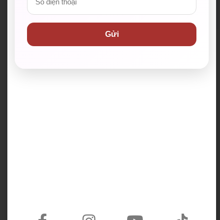
Phiên bản giáo trình cá nhân hoá
Gửi
Lộ trình luyện thi & thiết kế riêng theo nhu
cầu
KHÓA HỌC CAM KẾT ĐẦU RA
Các khóa học tại WESET
Khóa IELTS cam kết
Tiếng Anh giao tiếp
đầu ra 6.5+
Khóa Tiếng Anh dành cho
Lớp Gia Sư IELTS
Doanh Nghiệp