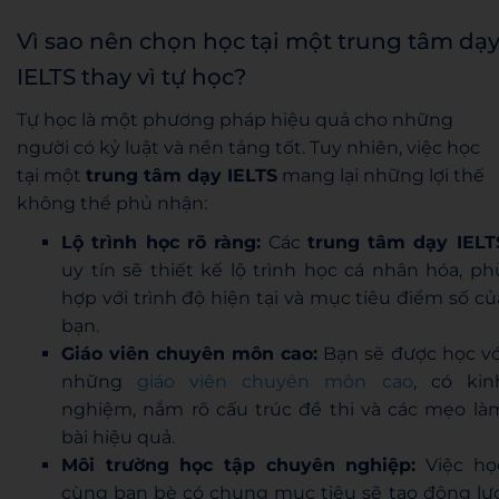
Vì sao nên chọn học tại một trung tâm dạ
IELTS thay vì tự học?
Tự học là một phương pháp hiệu quả cho những
người có kỷ luật và nền tảng tốt. Tuy nhiên, việc học
tại một
trung tâm dạy IELTS
mang lại những lợi thế
không thể phủ nhận:
Lộ trình học rõ ràng:
Các
trung tâm dạy IELT
uy tín sẽ thiết kế lộ trình học cá nhân hóa, ph
hợp với trình độ hiện tại và mục tiêu điểm số củ
bạn.
Giáo viên chuyên môn cao:
Bạn sẽ được học vớ
những
giáo viên chuyên môn cao
, có kin
nghiệm, nắm rõ cấu trúc đề thi và các mẹo là
bài hiệu quả.
Môi trường học tập chuyên nghiệp:
Việc họ
cùng bạn bè có chung mục tiêu sẽ tạo động lực