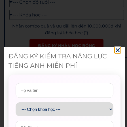
Nhận combo quà và ưu đãi lên đến 10.000.000đ khi
đăng ký khóa học (*)
ĐĂNG KÝ NHẬN HỌC BỔNG
ĐĂNG KÝ KIỂM TRA NĂNG LỰC
TIẾNG ANH MIỄN PHÍ
12+
Trung tâm luyện thi IELTS tại Việt Nam
90+
Chuyên gia luyện thi IELTS trình độ cao
999+