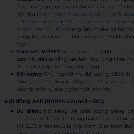
học trên toàn quốc và là đối tác của các tổ chứ
lớn như
Đoàn Thanh niên Bọ GD-ĐT,
Thành đoà
– Hội Sinh viên TP.HCM
,
Trung tâm Hỗ trợ học si
h, sinh viên TP.HCM
mang đến nhiều cơ hội họ
bổng, trải nghiệm cho học viên yên tâm khi the
học.
Cam kết:
WESET
tự tin vào chất lượng đào tạo
cam kết đầu ra bằng văn bản cho từng khóa họ
IELTS phù hợp cho từng đối tượng.
Đối tượng:
Phù hợp với mọi đối tượng, đặc biệt l
những bạn muốn xây dựng nền tảng vững chắ
và phát triển tư duy ngôn ngữ linh hoạt.
Hội đồng Anh (British Council – BC):
Ưu điểm:
Nổi tiếng với chất lượng giảng dạ
chuẩn quốc tế, là một trong hai đơn vị tổ chức k
thi IELTS chính thức tại Việt Nam. Giáo trình đượ
biên soạn bởi các chuyên gia hàng đầu.