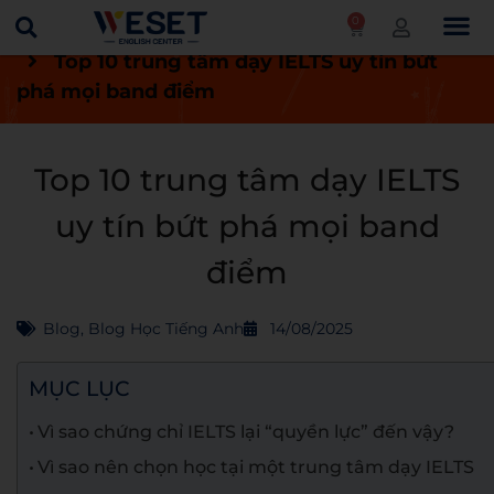
0
Trang chủ
Blog
Blog học tiếng Anh
Top 10 trung tâm dạy IELTS uy tín bứt
phá mọi band điểm
Top 10 trung tâm dạy IELTS
uy tín bứt phá mọi band
điểm
Blog
,
Blog Học Tiếng Anh
14/08/2025
MỤC LỤC
Vì sao chứng chỉ IELTS lại “quyền lực” đến vậy?
Vì sao nên chọn học tại một trung tâm dạy IELTS